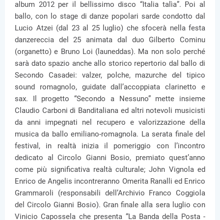
album 2012 per il bellissimo disco “Italia talìa”. Poi al
ballo, con lo stage di danze popolari sarde condotto dal
Lucio Atzei (dal 23 al 25 luglio) che sfocerà nella festa
danzereccia del 25 animata dal duo Gilberto Cominu
(organetto) e Bruno Loi (launeddas). Ma non solo perché
sarà dato spazio anche allo storico repertorio dal ballo di
Secondo Casadei: valzer, polche, mazurche del tipico
sound romagnolo, guidate dall’accoppiata clarinetto e
sax. Il progetto “Secondo a Nessuno” mette insieme
Claudio Carboni di Banditaliana ed altri notevoli musicisti
da anni impegnati nel recupero e valorizzazione della
musica da ballo emiliano-romagnola. La serata finale del
festival, in realtà inizia il pomeriggio con l’incontro
dedicato al Circolo Gianni Bosio, premiato quest’anno
come più significativa realtà culturale; John Vignola ed
Enrico de Angelis incontreranno Omerita Ranalli ed Enrico
Grammaroli (responsabili dell’Archivio Franco Coggiola
del Circolo Gianni Bosio). Gran finale alla sera luglio con
Vinicio Capossela che presenta “La Banda della Posta -