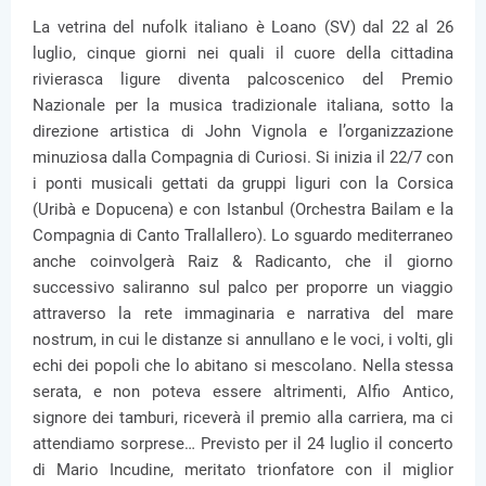
La vetrina del nufolk italiano è Loano (SV) dal 22 al 26
luglio, cinque giorni nei quali il cuore della cittadina
rivierasca ligure diventa palcoscenico del Premio
Nazionale per la musica tradizionale italiana, sotto la
direzione artistica di John Vignola e l’organizzazione
minuziosa dalla Compagnia di Curiosi. Si inizia il 22/7 con
i ponti musicali gettati da gruppi liguri con la Corsica
(Uribà e Dopucena) e con Istanbul (Orchestra Bailam e la
Compagnia di Canto Trallallero). Lo sguardo mediterraneo
anche coinvolgerà Raiz & Radicanto, che il giorno
successivo saliranno sul palco per proporre un viaggio
attraverso la rete immaginaria e narrativa del mare
nostrum, in cui le distanze si annullano e le voci, i volti, gli
echi dei popoli che lo abitano si mescolano. Nella stessa
serata, e non poteva essere altrimenti, Alfio Antico,
signore dei tamburi, riceverà il premio alla carriera, ma ci
attendiamo sorprese… Previsto per il 24 luglio il concerto
di Mario Incudine, meritato trionfatore con il miglior