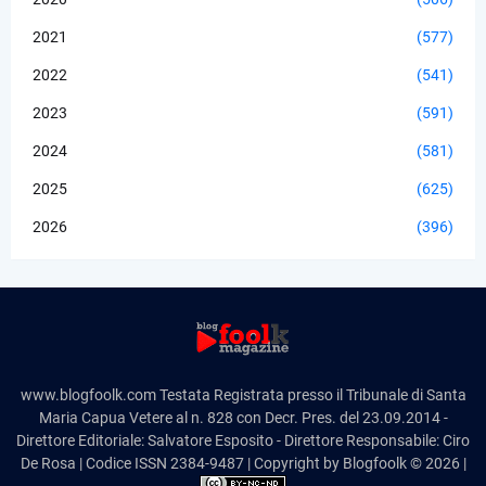
2021
(577)
2022
(541)
2023
(591)
2024
(581)
2025
(625)
2026
(396)
www.blogfoolk.com Testata Registrata presso il Tribunale di Santa
Maria Capua Vetere al n. 828 con Decr. Pres. del 23.09.2014 -
Direttore Editoriale: Salvatore Esposito - Direttore Responsabile: Ciro
De Rosa | Codice ISSN 2384-9487 | Copyright by Blogfoolk © 2026 |