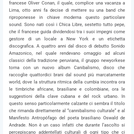
francese Oliver Conan, il quale, complice una vacanza a
Lima, otto anni fa decise di mettere su una band che
riproponesse in chiave moderna questo particolare
sound. Sono nati così i Chica Libre, sestetto tutto pepe,
che il francese guida dividendosi tra i suoi impegni come
gestore di un locale a New York e un etichetta
discografica. A quattro anni dal disco di debutto Sonido
Amazonico, nel quale rendevano omaggio ad alcuni
classici della tradizione peruviana, il gruppo newyorkese
torna con un nuovo album Canibalismo, disco che
raccoglie quattordici brani dal sound più marcatamente
world, dove la struttura ritmica della cumbia incontra ora
le timbriche africane, brasiliane e colombiane, ora le
suggestioni della clave cubana e del rock urbano. In
questo senso particolarmente calzante ci sembra il titolo
che rimanda direttamente al “cannibalismo culturale” e al
Manifesto Antropófago del poeta brasiliano Oswald de
Andrade. Non è un caso infatti che durante l’ascolto si
percepiscano addentellati culturali di ogni tipo che ci