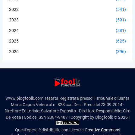
2022
(541)
2023
(591)
2024
(581)
2025
(625)
2026
(396)
www.blogfoolk.com Testata Registrata presso il Tribunale di Santa
Maria Capua Vetere al n. 828 con Decr. Pres. del 23.09.2014 -
Direttore Editoriale: Salvatore Esposito - Direttore Responsabile: Ciro
De Rosa | Codice ISSN 2384-9487 | Copyright by Blogfoolk © 2026 |
Quest'opera è distribuita con Licenza
Creative Commons