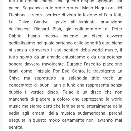
tutta la grande energia che questo gruppo sprigiona sul
palco. Seguendo un le orme ora dei Mano Negra ora dei
Fishbone e senza perdere di vista la lezione di Fela Kuti,
La Chiva Gantiva, grazie all’illuminata produzione
dell’inglese Richard Blair, già collaboratore di Peter
Gabriel, hanno messo insieme un disco davvero
godibilissimo nel quale partendo dalle sonorità caraibiche
si spazia attraverso i vari sentieri della world music, il
tutto spinto da un grande entusiasmo e da una potenza
sonora davvero travolgente. Durante l’ascolto piacciono
brani come l’iniziale Por Eso Canto, la travolgente La
Chiva ma soprattutto la splendida title track un
concentrato di suoni latin e funk che rappresenta senza
dubbio il vertice disco. Pelao è un disco che non
mancherà di piacere a coloro che apprezzano la world
music ma siamo certi che farà saltare letteralmente dalla
sedia agli amanti della musica sudamericana, perché
eseguita in questo modo certamente non l’avranno mai
sentita.