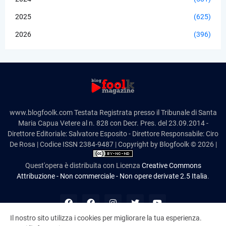
2025
(625)
2026
(396)
www.blogfoolk.com Testata Registrata presso il Tribunale di Santa
Maria Capua Vetere al n. 828 con Decr. Pres. del 23.09.2014 -
Direttore Editoriale: Salvatore Esposito - Direttore Responsabile: Ciro
De Rosa | Codice ISSN 2384-9487 | Copyright by Blogfoolk © 2026 |
Quest'opera è distribuita con Licenza
Creative Commons
Attribuzione - Non commerciale - Non opere derivate 2.5 Italia
.
Il nostro sito utilizza i cookies per migliorare la tua esperienza.