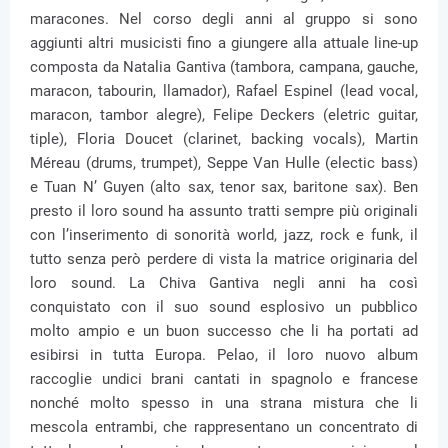
maracones. Nel corso degli anni al gruppo si sono
aggiunti altri musicisti fino a giungere alla attuale line-up
composta da Natalia Gantiva (tambora, campana, gauche,
maracon, tabourin, llamador), Rafael Espinel (lead vocal,
maracon, tambor alegre), Felipe Deckers (eletric guitar,
tiple), Floria Doucet (clarinet, backing vocals), Martin
Méreau (drums, trumpet), Seppe Van Hulle (electic bass)
e Tuan N’ Guyen (alto sax, tenor sax, baritone sax). Ben
presto il loro sound ha assunto tratti sempre più originali
con l’inserimento di sonorità world, jazz, rock e funk, il
tutto senza però perdere di vista la matrice originaria del
loro sound. La Chiva Gantiva negli anni ha così
conquistato con il suo sound esplosivo un pubblico
molto ampio e un buon successo che li ha portati ad
esibirsi in tutta Europa. Pelao, il loro nuovo album
raccoglie undici brani cantati in spagnolo e francese
nonché molto spesso in una strana mistura che li
mescola entrambi, che rappresentano un concentrato di