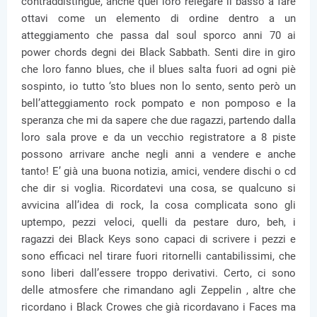
contraddistingue, anche quel loro relegare il basso a fare
ottavi come un elemento di ordine dentro a un
atteggiamento che passa dal soul sporco anni 70 ai
power chords degni dei Black Sabbath. Senti dire in giro
che loro fanno blues, che il blues salta fuori ad ogni piè
sospinto, io tutto ‘sto blues non lo sento, sento però un
bell’atteggiamento rock pompato e non pomposo e la
speranza che mi da sapere che due ragazzi, partendo dalla
loro sala prove e da un vecchio registratore a 8 piste
possono arrivare anche negli anni a vendere e anche
tanto! E’ già una buona notizia, amici, vendere dischi o cd
che dir si voglia. Ricordatevi una cosa, se qualcuno si
avvicina all’idea di rock, la cosa complicata sono gli
uptempo, pezzi veloci, quelli da pestare duro, beh, i
ragazzi dei Black Keys sono capaci di scrivere i pezzi e
sono efficaci nel tirare fuori ritornelli cantabilissimi, che
sono liberi dall’essere troppo derivativi. Certo, ci sono
delle atmosfere che rimandano agli Zeppelin , altre che
ricordano i Black Crowes che già ricordavano i Faces ma