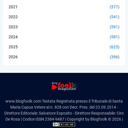
2021
(577)
2022
(541)
2023
(591)
2024
(581)
2025
(625)
2026
(396)
www.blogfoolk.com Testata Registrata presso il Tribunale di Santa
Maria Capua Vetere al n. 828 con Decr. Pres. del 23.09.2014 -
Direttore Editoriale: Salvatore Esposito - Direttore Responsabile: Ciro
De Rosa | Codice ISSN 2384-9487 | Copyright by Blogfoolk © 2026 |