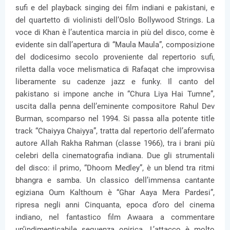
sufi e del playback singing dei film indiani e pakistani, e
del quartetto di violinisti dell’Oslo Bollywood Strings. La
voce di Khan è l’autentica marcia in più del disco, come è
evidente sin dall’apertura di “Maula Maula”, composizione
del dodicesimo secolo proveniente dal repertorio sufi,
riletta dalla voce melismatica di Rafaqat che improvvisa
liberamente su cadenze jazz e funky. Il canto del
pakistano si impone anche in “Chura Liya Hai Tumne”,
uscita dalla penna dell’eminente compositore Rahul Dev
Burman, scomparso nel 1994. Si passa alla potente title
track “Chaiyya Chaiyya”, tratta dal repertorio dell’afermato
autore Allah Rakha Rahman (classe 1966), tra i brani più
celebri della cinematografia indiana. Due gli strumentali
del disco: il primo, “Dhoom Medley”, è un blend tra ritmi
bhangra e samba. Un classico dell’immensa cantante
egiziana Oum Kalthoum è “Ghar Aaya Mera Pardesi”,
ripresa negli anni Cinquanta, epoca d’oro del cinema
indiano, nel fantastico film Awaara a commentare
un’indimenticabile sequenza onirica. L’attacco è molto