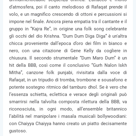
d’atmosfera, poi il canto melodioso di Rafaqat prende il
volo, e un magnifico crescendo di ottoni e percussioni si
impone nel finale. Ancora piena empatia tra il cantante e il
gruppo in “Kajra Re”, in origine una folk song celebrante
gli occhi del dio Krishna. “Dum Dum Diga Diga” è un'altra
chicca proveniente dall’epoca d’oro dei film in bianco e
nero, con una citazione di Gene Kelly da cogliere in
chiusura. Il secondo strumentale “Dum Maro Dum” è un
hit della BBB, così come il conclusivo “Gurh Nalon Iskh
Mitha”, canzone folk punjabi, rivisitata dalla voce di
Rafaqat, in un tripudio di tromba, trombone e sousafono e
potente sostegno ritmico del tamburo dhol. Se è vero che
l’essenza schietta, eclettica e verace degli originali può
smarrirsi nella talvolta composta rilettura della BBB, va
riconosciuta, in ogni modo, all’ensemble britannico
l’abilità nel manipolare i masala musicali bollywoodiani:
con Chaiyya Chaiyya hanno creato un piatto decisamente
gustoso.