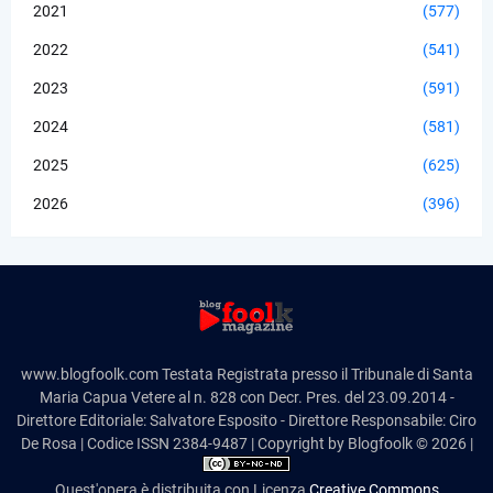
2021
(577)
2022
(541)
2023
(591)
2024
(581)
2025
(625)
2026
(396)
www.blogfoolk.com Testata Registrata presso il Tribunale di Santa
Maria Capua Vetere al n. 828 con Decr. Pres. del 23.09.2014 -
Direttore Editoriale: Salvatore Esposito - Direttore Responsabile: Ciro
De Rosa | Codice ISSN 2384-9487 | Copyright by Blogfoolk © 2026 |
Quest'opera è distribuita con Licenza
Creative Commons