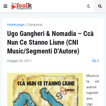
Home page
Campania
Ugo Gangheri & Nomadia – Ccà
Nun Ce Stanno Liune (CNI
Music/Segmenti D’Autore)
maggio 05, 2011
0
Musicis
ta ed
autore
napolet
ano,
Ugo