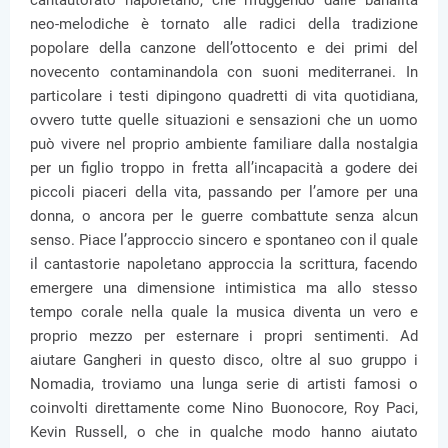
cantautorato napoletano, che rifuggendo dalle banalità
neo-melodiche è tornato alle radici della tradizione
popolare della canzone dell’ottocento e dei primi del
novecento contaminandola con suoni mediterranei. In
particolare i testi dipingono quadretti di vita quotidiana,
ovvero tutte quelle situazioni e sensazioni che un uomo
può vivere nel proprio ambiente familiare dalla nostalgia
per un figlio troppo in fretta all’incapacità a godere dei
piccoli piaceri della vita, passando per l’amore per una
donna, o ancora per le guerre combattute senza alcun
senso. Piace l’approccio sincero e spontaneo con il quale
il cantastorie napoletano approccia la scrittura, facendo
emergere una dimensione intimistica ma allo stesso
tempo corale nella quale la musica diventa un vero e
proprio mezzo per esternare i propri sentimenti. Ad
aiutare Gangheri in questo disco, oltre al suo gruppo i
Nomadia, troviamo una lunga serie di artisti famosi o
coinvolti direttamente come Nino Buonocore, Roy Paci,
Kevin Russell, o che in qualche modo hanno aiutato