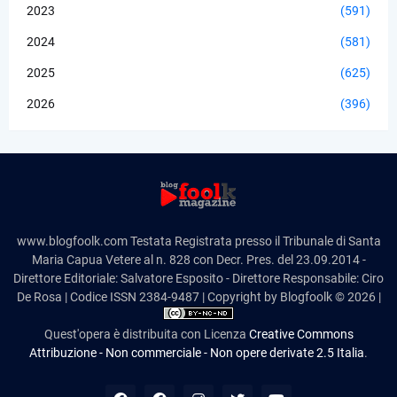
2023
(591)
2024
(581)
2025
(625)
2026
(396)
www.blogfoolk.com Testata Registrata presso il Tribunale di Santa
Maria Capua Vetere al n. 828 con Decr. Pres. del 23.09.2014 -
Direttore Editoriale: Salvatore Esposito - Direttore Responsabile: Ciro
De Rosa | Codice ISSN 2384-9487 | Copyright by Blogfoolk © 2026 |
Quest'opera è distribuita con Licenza
Creative Commons
Attribuzione - Non commerciale - Non opere derivate 2.5 Italia
.