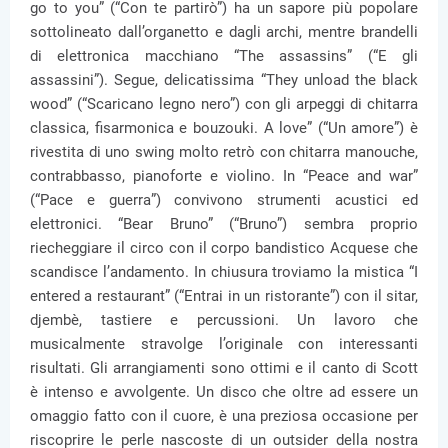
go to you” (“Con te partirò”) ha un sapore più popolare
sottolineato dall’organetto e dagli archi, mentre brandelli
di elettronica macchiano “The assassins” (“E gli
assassini”). Segue, delicatissima “They unload the black
wood” (“Scaricano legno nero”) con gli arpeggi di chitarra
classica, fisarmonica e bouzouki. A love” (“Un amore”) è
rivestita di uno swing molto retrò con chitarra manouche,
contrabbasso, pianoforte e violino. In “Peace and war”
(“Pace e guerra”) convivono strumenti acustici ed
elettronici. “Bear Bruno” (“Bruno”) sembra proprio
riecheggiare il circo con il corpo bandistico Acquese che
scandisce l’andamento. In chiusura troviamo la mistica “I
entered a restaurant” (“Entrai in un ristorante”) con il sitar,
djembè, tastiere e percussioni. Un lavoro che
musicalmente stravolge l’originale con interessanti
risultati. Gli arrangiamenti sono ottimi e il canto di Scott
è intenso e avvolgente. Un disco che oltre ad essere un
omaggio fatto con il cuore, è una preziosa occasione per
riscoprire le perle nascoste di un outsider della nostra