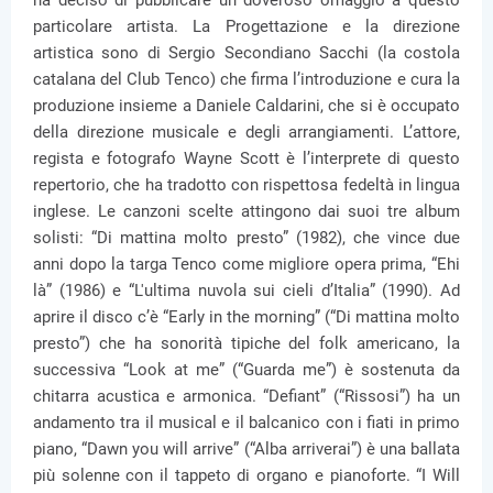
ha deciso di pubblicare un doveroso omaggio a questo
particolare artista. La Progettazione e la direzione
artistica sono di Sergio Secondiano Sacchi (la costola
catalana del Club Tenco) che firma l’introduzione e cura la
produzione insieme a Daniele Caldarini, che si è occupato
della direzione musicale e degli arrangiamenti. L’attore,
regista e fotografo Wayne Scott è l’interprete di questo
repertorio, che ha tradotto con rispettosa fedeltà in lingua
inglese. Le canzoni scelte attingono dai suoi tre album
solisti: “Di mattina molto presto” (1982), che vince due
anni dopo la targa Tenco come migliore opera prima, “Ehi
là” (1986) e “L'ultima nuvola sui cieli d’Italia” (1990). Ad
aprire il disco c’è “Early in the morning” (“Di mattina molto
presto”) che ha sonorità tipiche del folk americano, la
successiva “Look at me” (“Guarda me”) è sostenuta da
chitarra acustica e armonica. “Defiant” (“Rissosi”) ha un
andamento tra il musical e il balcanico con i fiati in primo
piano, “Dawn you will arrive” (“Alba arriverai”) è una ballata
più solenne con il tappeto di organo e pianoforte. “I Will