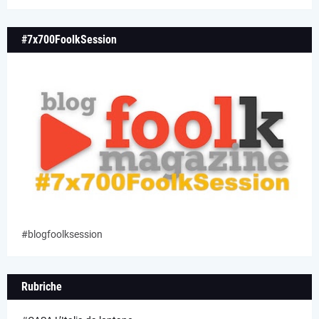
#7x700FoolkSession
#blogfoolksession
Rubriche