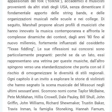
appassionati del folk (“folknik”), accademici e musicisti
provenienti da altri stati degli USA, senza dimenticare il
fondamentale apporto delle string bands, e delle
organizzazioni musicali nelle scuole e nei college. Di
seguito, Marshall propone alcuni profili di musicisti che
hanno innovato la musica contemporanea e affronta le
complesse dinamiche dei contest, dagli anni ‘80 fino al
nuovo millennio, fortemente influenzati dal cosiddetto
“Texas fiddling”. Le sue riflessioni sui concorsi sono
particolarmente pregnanti: perché se da un lato, essi
rappresentano una vetrina per queste musiche, dall’altro
spingono verso una standardizzazione che porta con sé il
rischio di omogeneizzare le diversità di stili regionali.
Ogni capitolo è un invito a esplorare le storie di violinisti
che hanno segnato la scena musicale del Missouri negli
ultimi sessant’anni. Scorrono nomi come Taylor McBaine,
Pete McMahan, Hillis Crowell, Dale Pauley, Bill Shull, John
Griffin, John Williams, Richard Shewmaker, Trustin Baker,
Travis Inman, la famiglia Stoneking, Hannah Farnum,