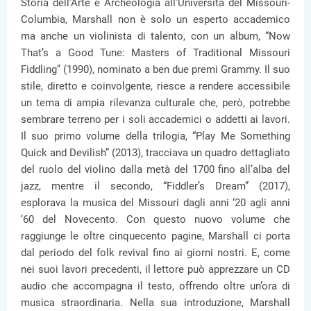
Storia dell’Arte e Archeologia all'Università del Missouri-
Columbia, Marshall non è solo un esperto accademico
ma anche un violinista di talento, con un album, “Now
That’s a Good Tune: Masters of Traditional Missouri
Fiddling” (1990), nominato a ben due premi Grammy. Il suo
stile, diretto e coinvolgente, riesce a rendere accessibile
un tema di ampia rilevanza culturale che, però, potrebbe
sembrare terreno per i soli accademici o addetti ai lavori.
Il suo primo volume della trilogia, “Play Me Something
Quick and Devilish” (2013), tracciava un quadro dettagliato
del ruolo del violino dalla metà del 1700 fino all’alba del
jazz, mentre il secondo, “Fiddler’s Dream” (2017),
esplorava la musica del Missouri dagli anni ‘20 agli anni
‘60 del Novecento. Con questo nuovo volume che
raggiunge le oltre cinquecento pagine, Marshall ci porta
dal periodo del folk revival fino ai giorni nostri. E, come
nei suoi lavori precedenti, il lettore può apprezzare un CD
audio che accompagna il testo, offrendo oltre un’ora di
musica straordinaria. Nella sua introduzione, Marshall