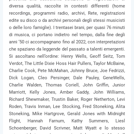
diversa qualità, raccolte in contesti differenti (home
recordings, programmi radio, archivi, Rete, registrazioni
edite su disco o da archivi personali degli stessi musicisti
o delle loro famiglie). I trentasei brani, per quasi 76 minuti
di musica, ci portano indietro nel tempo, dalla fine degli
anni ‘50 ci accompagnano fino al 2022, con interpretazioni
che spaziano da leggende del passato a talenti emergenti.
Si ascoltano nell’ordine: Henry Wells, Geoff Seitz, Tom
Verdot, The Little Dixie Hoss Hair Pullers, Taylor McBaine,
Charlie Cook, Pete McMahan, Johnny Bruce, Joe Fedrizzi,
Dick Logan, Cleo Persinger, Dale Pauley, GeneWells,
Charlie Walden, Thomas Coriell, John Griffin, Junior
Marriott, Kelly Jones, Amber Gaddy, John Williams,
Richard Shewmaker, Trustin Baker, Roger Netherton, Levi
Roden, Travis Inman, Lee Stocking, Fred Stoneking, Alita
Stoneking, Mike Hartgrove, Gerald Jones with Midnight
Flight, Hannah Farnum, Kathy Summers, Liesl
Schoenberger, David Scrivner, Matt Wyatt e lo stesso