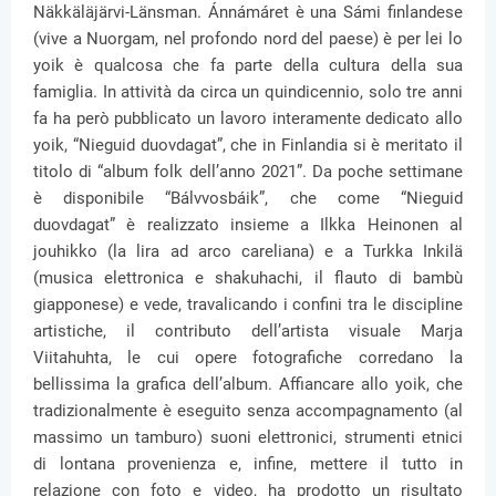
Näkkäläjärvi-Länsman. Ánnámáret è una Sámi finlandese
(vive a Nuorgam, nel profondo nord del paese) è per lei lo
yoik è qualcosa che fa parte della cultura della sua
famiglia. In attività da circa un quindicennio, solo tre anni
fa ha però pubblicato un lavoro interamente dedicato allo
yoik, “Nieguid duovdagat”, che in Finlandia si è meritato il
titolo di “album folk dell’anno 2021”. Da poche settimane
è disponibile “Bálvvosbáik”, che come “Nieguid
duovdagat” è realizzato insieme a Ilkka Heinonen al
jouhikko (la lira ad arco careliana) e a Turkka Inkilä
(musica elettronica e shakuhachi, il flauto di bambù
giapponese) e vede, travalicando i confini tra le discipline
artistiche, il contributo dell’artista visuale Marja
Viitahuhta, le cui opere fotografiche corredano la
bellissima la grafica dell’album. Affiancare allo yoik, che
tradizionalmente è eseguito senza accompagnamento (al
massimo un tamburo) suoni elettronici, strumenti etnici
di lontana provenienza e, infine, mettere il tutto in
relazione con foto e video, ha prodotto un risultato