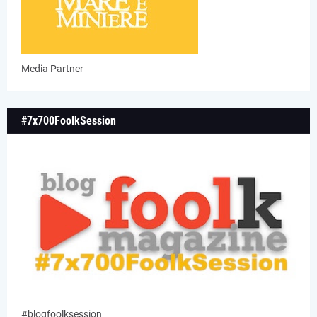
Media Partner
#7x700FoolkSession
#blogfoolksession