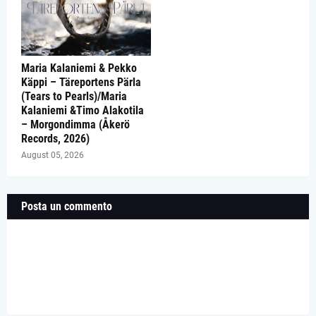
Maria Kalaniemi & Pekko
Käppi – Täreportens Pärla
(Tears to Pearls)/Maria
Kalaniemi &Timo Alakotila
– Morgondimma (Åkerö
Records, 2026)
August 05, 2026
Posta un commento