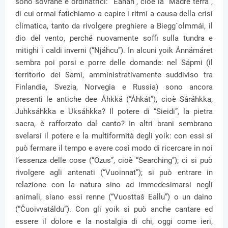
sono sovrane e ordinatrici: “Eanan”, cioè la “Madre terra”,
di cui ormai fatichiamo a capire i ritmi a causa della crisi
climatica, tanto da rivolgere preghiere a Biegg´olmmái, il
dio del vento, perché nuovamente soffi sulla tundra e
mitighi i caldi inverni (“Njáhcu”). In alcuni yoik Ánnámáret
sembra poi porsi e porre delle domande: nel Sápmi (il
territorio dei Sámi, amministrativamente suddiviso tra
Finlandia, Svezia, Norvegia e Russia) sono ancora
presenti le antiche dee Áhkká (“Áhkát”), cioè Sáráhkka,
Juhksáhkka e Uksáhkka? Il potere di “Sieidi”, la pietra
sacra, è rafforzato dal canto? In altri brani sembrano
svelarsi il potere e la multiformità degli yoik: con essi si
può fermare il tempo e avere così modo di ricercare in noi
l’essenza delle cose (“Ozus”, cioè “Searching”); ci si può
rivolgere agli antenati (“Vuoinnat”); si può entrare in
relazione con la natura sino ad immedesimarsi negli
animali, siano essi renne (“Vuosttaš Eallu”) o un daino
(“Čuoivvatáldu”). Con gli yoik si può anche cantare ed
essere il dolore e la nostalgia di chi, oggi come ieri,