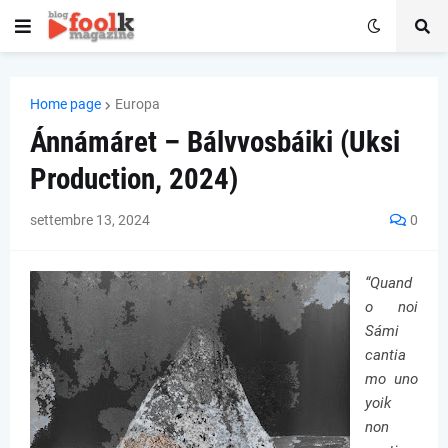
Home page
Europa
Ánnámáret – Bálvvosbáiki (Uksi
Production, 2024)
settembre 13, 2024
0
“Quand
o noi
Sámi
cantia
mo uno
yoik
non