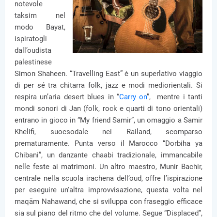
notevole
taksim nel
modo Bayat,
ispiratogli
dall’oudista
palestinese
Simon Shaheen. “Travelling East” è un superlativo viaggio
di per sé tra chitarra folk, jazz e modi mediorientali. Si
respira un’aria desert blues in “
Carry on
”, mentre i tanti
mondi sonori di Jan (folk, rock e quarti di tono orientali)
entrano in gioco in “My friend Samir”, un omaggio a Samir
Khelifi, suocsodale nei Railand, scomparso
prematuramente. Punta verso il Marocco “Dorbiha ya
Chibani”, un danzante chaabi tradizionale, immancabile
nelle feste ai matrimoni. Un altro maestro, Munir Bachir,
centrale nella scuola irachena dell’oud, offre l’ispirazione
per eseguire un'altra improvvisazione, questa volta nel
maqām Nahawand, che si sviluppa con fraseggio efficace
sia sul piano del ritmo che del volume. Segue “Displaced”,