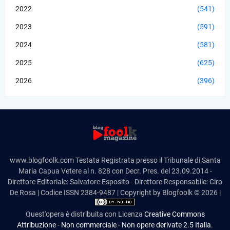
2022
(541)
2023
(591)
2024
(581)
2025
(625)
2026
(396)
www.blogfoolk.com Testata Registrata presso il Tribunale di Santa
Maria Capua Vetere al n. 828 con Decr. Pres. del 23.09.2014 -
Direttore Editoriale: Salvatore Esposito - Direttore Responsabile: Ciro
De Rosa | Codice ISSN 2384-9487 | Copyright by Blogfoolk © 2026 |
Quest'opera è distribuita con Licenza
Creative Commons
Attribuzione - Non commerciale - Non opere derivate 2.5 Italia
.