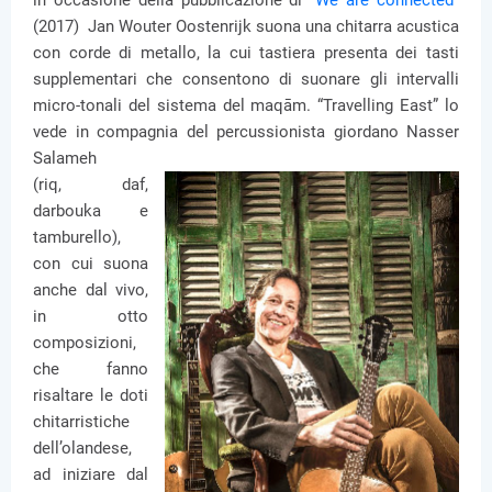
in occasione della pubblicazione di “
We are connected
”
(2017) Jan Wouter Oostenrijk suona una chitarra acustica
con corde di metallo, la cui tastiera presenta dei tasti
supplementari che consentono di suonare gli intervalli
micro-tonali del sistema del maqām. “Travelling East” lo
vede in compagnia del percussionista giordano Nasser
Salameh
(riq, daf,
darbouka e
tamburello),
con cui suona
anche dal vivo,
in otto
composizioni,
che fanno
risaltare le doti
chitarristiche
dell’olandese,
ad iniziare dal