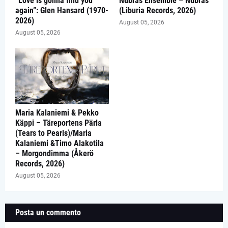
“Love is gonna find you
Nubras Ensemble – Nubras
again”: Glen Hansard (1970-
(Liburia Records, 2026)
2026)
August 05, 2026
August 05, 2026
Maria Kalaniemi & Pekko
Käppi – Täreportens Pärla
(Tears to Pearls)/Maria
Kalaniemi &Timo Alakotila
– Morgondimma (Åkerö
Records, 2026)
August 05, 2026
Posta un commento