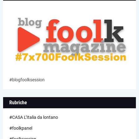
#blogfoolksession
Rubriche
#CASA L’Italia da lontano
#foolkpanel
#foolksession