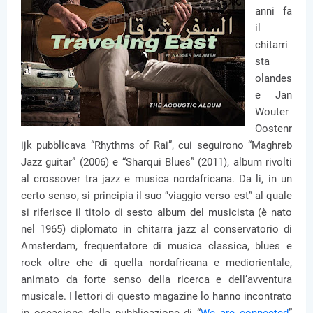
anni fa
il
chitarri
sta
olandes
e Jan
Wouter
Oostenr
ijk pubblicava “Rhythms of Rai”, cui seguirono “Maghreb
Jazz guitar” (2006) e “Sharqui Blues” (2011), album rivolti
al crossover tra jazz e musica nordafricana. Da lì, in un
certo senso, si principia il suo “viaggio verso est” al quale
si riferisce il titolo di sesto album del musicista (è nato
nel 1965) diplomato in chitarra jazz al conservatorio di
Amsterdam, frequentatore di musica classica, blues e
rock oltre che di quella nordafricana e mediorientale,
animato da forte senso della ricerca e dell’avventura
musicale. I lettori di questo magazine lo hanno incontrato