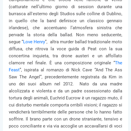
(catturate nell’ultimo giorno di session durante una
burrasca all'esterno degli Studios sulle colline di Dublino,
in quello che la band definisce un classico gennaio
irlandese), che accentuano l’atmosfera sinistra che
pervade la storia della ballad. Non meno seducente,
segue “
Love Henry
”, altra murder ballad tradizionale moto
diffusa, che ritrova la voce guida di Peat con la sua
concertina inquieta, tra drone austeri e un affollato
clamore nel finale. È una composizione originale “
The
Feast
”, ispirata al romanzo di Nick Cave “And The Ass
Saw The Angel”, precedentemente registrata da Kim in
uno dei suoi album nel 2012. Nato da una madre
alcolizzata e violenta e da un padre ossessionato dalla
tortura degli animali, Euchrid Eucrow è un ragazzo muto, il
cui disturbo mentale comporta orribili visioni; il ragazzo si
vendicherà terribilmente delle persone che lo hanno fatto
soffrire. Il brano parte con un drone straniante, tensivo e
poco conciliante e via via accoglie un accavallarsi di voci