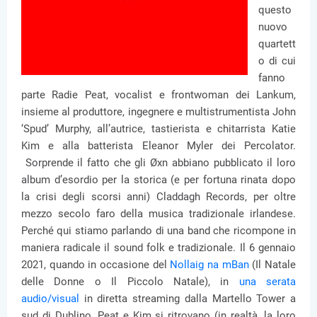
questo
nuovo
quartett
o di cui
fanno
parte Radie Peat, vocalist e frontwoman dei Lankum,
insieme al produttore, ingegnere e multistrumentista John
‘Spud’ Murphy, all’autrice, tastierista e chitarrista Katie
Kim e alla batterista Eleanor Myler dei Percolator.
Sorprende il fatto che gli Øxn abbiano pubblicato il loro
album d’esordio per la storica (e per fortuna rinata dopo
la crisi degli scorsi anni) Claddagh Records, per oltre
mezzo secolo faro della musica tradizionale irlandese.
Perché qui stiamo parlando di una band che ricompone in
maniera radicale il sound folk e tradizionale. Il 6 gennaio
2021, quando in occasione del
Nollaig na mBan
(Il Natale
delle Donne o Il Piccolo Natale), in
una serata
audio/visual
in diretta streaming dalla Martello Tower a
sud di Dublino, Peat e Kim si ritrovano (in realtà, la loro