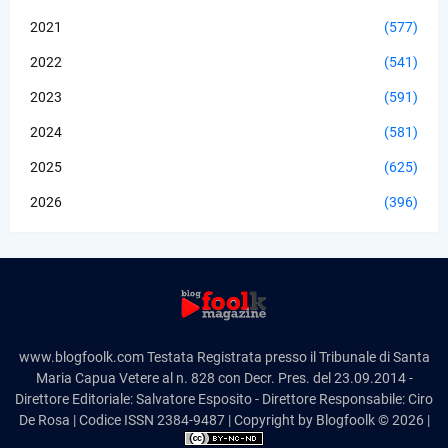
2021
(577)
2022
(541)
2023
(591)
2024
(581)
2025
(625)
2026
(396)
www.blogfoolk.com Testata Registrata presso il Tribunale di Santa
Maria Capua Vetere al n. 828 con Decr. Pres. del 23.09.2014 -
Direttore Editoriale: Salvatore Esposito - Direttore Responsabile: Ciro
De Rosa | Codice ISSN 2384-9487 | Copyright by Blogfoolk © 2026 |