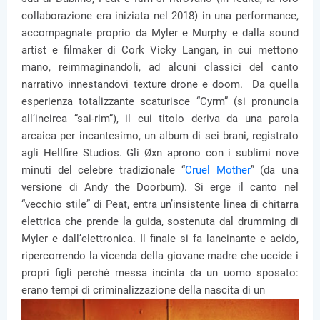
collaborazione era iniziata nel 2018) in una performance,
accompagnate proprio da Myler e Murphy e dalla sound
artist e filmaker di Cork Vicky Langan, in cui mettono
mano, reimmaginandoli, ad alcuni classici del canto
narrativo innestandovi texture drone e doom. Da quella
esperienza totalizzante scaturisce “Cyrm” (si pronuncia
all’incirca “sai-rim”), il cui titolo deriva da una parola
arcaica per incantesimo, un album di sei brani, registrato
agli Hellfire Studios. Gli Øxn aprono con i sublimi nove
minuti del celebre tradizionale “
Cruel Mother
” (da una
versione di Andy the Doorbum). Si erge il canto nel
“vecchio stile” di Peat, entra un’insistente linea di chitarra
elettrica che prende la guida, sostenuta dal drumming di
Myler e dall’elettronica. Il finale si fa lancinante e acido,
ripercorrendo la vicenda della giovane madre che uccide i
propri figli perché messa incinta da un uomo sposato:
erano tempi di criminalizzazione della nascita di un