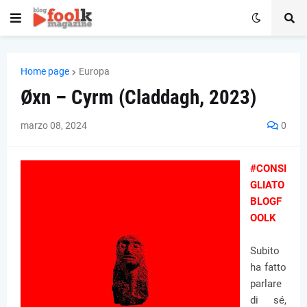
Home page
Europa
Øxn – Cyrm (Claddagh, 2023)
marzo 08, 2024
0
#CONSI
GLIATO
BLOGF
OOLK
Subito
ha fatto
parlare
di sé,