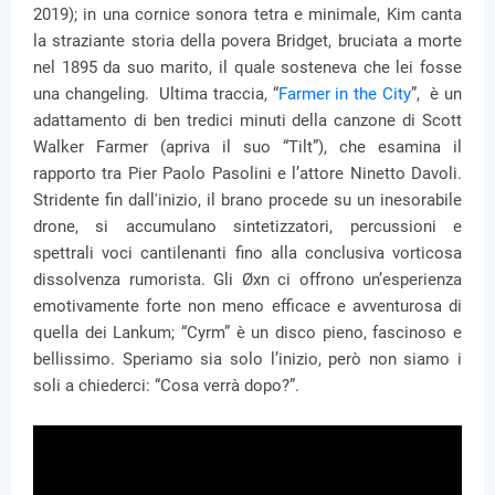
2019); in una cornice sonora tetra e minimale, Kim canta
la straziante storia della povera Bridget, bruciata a morte
nel 1895 da suo marito, il quale sosteneva che lei fosse
una changeling. Ultima traccia, “
Farmer in the City
”, è un
adattamento di ben tredici minuti della canzone di Scott
Walker Farmer (apriva il suo “Tilt”), che esamina il
rapporto tra Pier Paolo Pasolini e l’attore Ninetto Davoli.
Stridente fin dall'inizio, il brano procede su un inesorabile
drone, si accumulano sintetizzatori, percussioni e
spettrali voci cantilenanti fino alla conclusiva vorticosa
dissolvenza rumorista. Gli Øxn ci offrono un’esperienza
emotivamente forte non meno efficace e avventurosa di
quella dei Lankum; “Cyrm” è un disco pieno, fascinoso e
bellissimo. Speriamo sia solo l’inizio, però non siamo i
soli a chiederci: “Cosa verrà dopo?”.