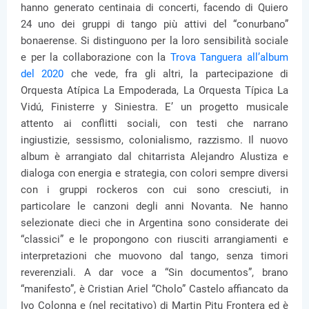
hanno generato centinaia di concerti, facendo di Quiero
24 uno dei gruppi di tango più attivi del “conurbano”
bonaerense. Si distinguono per la loro sensibilità sociale
e per la collaborazione con la
Trova Tanguera all’album
del 2020
che vede, fra gli altri, la partecipazione di
Orquesta Atípica La Empoderada, La Orquesta Típica La
Vidú, Finisterre y Siniestra. E’ un progetto musicale
attento ai conflitti sociali, con testi che narrano
ingiustizie, sessismo, colonialismo, razzismo. Il nuovo
album è arrangiato dal chitarrista Alejandro Alustiza e
dialoga con energia e strategia, con colori sempre diversi
con i gruppi rockeros con cui sono cresciuti, in
particolare le canzoni degli anni Novanta. Ne hanno
selezionate dieci che in Argentina sono considerate dei
“classici” e le propongono con riusciti arrangiamenti e
interpretazioni che muovono dal tango, senza timori
reverenziali. A dar voce a “Sin documentos”, brano
“manifesto”, è Cristian Ariel “Cholo” Castelo affiancato da
Ivo Colonna e (nel recitativo) di Martin Pitu Frontera ed è