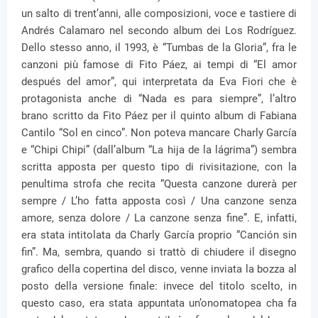
un salto di trent’anni, alle composizioni, voce e tastiere di
Andrés Calamaro nel secondo album dei Los Rodríguez.
Dello stesso anno, il 1993, è “Tumbas de la Gloria”, fra le
canzoni più famose di Fito Páez, ai tempi di “El amor
después del amor”, qui interpretata da Eva Fiori che è
protagonista anche di “Nada es para siempre”, l’altro
brano scritto da Fito Páez per il quinto album di Fabiana
Cantilo “Sol en cinco”. Non poteva mancare Charly García
e “Chipi Chipi” (dall’album “La hija de la lágrima”) sembra
scritta apposta per questo tipo di rivisitazione, con la
penultima strofa che recita “Questa canzone durerà per
sempre / L’ho fatta apposta così / Una canzone senza
amore, senza dolore / La canzone senza fine”. E, infatti,
era stata intitolata da Charly García proprio “Canción sin
fin”. Ma, sembra, quando si trattò di chiudere il disegno
grafico della copertina del disco, venne inviata la bozza al
posto della versione finale: invece del titolo scelto, in
questo caso, era stata appuntata un’onomatopea cha fa