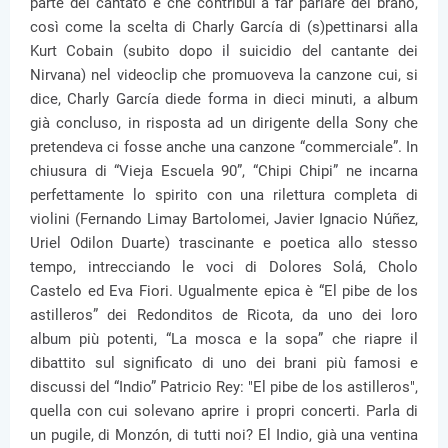
parte del cantato e che contribuì a far parlare del brano,
così come la scelta di Charly García di (s)pettinarsi alla
Kurt Cobain (subito dopo il suicidio del cantante dei
Nirvana) nel videoclip che promuoveva la canzone cui, si
dice, Charly García diede forma in dieci minuti, a album
già concluso, in risposta ad un dirigente della Sony che
pretendeva ci fosse anche una canzone “commerciale”. In
chiusura di “Vieja Escuela 90”, “Chipi Chipi” ne incarna
perfettamente lo spirito con una rilettura completa di
violini (Fernando Limay Bartolomei, Javier Ignacio Núñez,
Uriel Odilon Duarte) trascinante e poetica allo stesso
tempo, intrecciando le voci di Dolores Solá, Cholo
Castelo ed Eva Fiori. Ugualmente epica è “El pibe de los
astilleros” dei Redonditos de Ricota, da uno dei loro
album più potenti, “La mosca e la sopa” che riapre il
dibattito sul significato di uno dei brani più famosi e
discussi del “Indio” Patricio Rey: "El pibe de los astilleros",
quella con cui solevano aprire i propri concerti. Parla di
un pugile, di Monzón, di tutti noi? El Indio, già una ventina