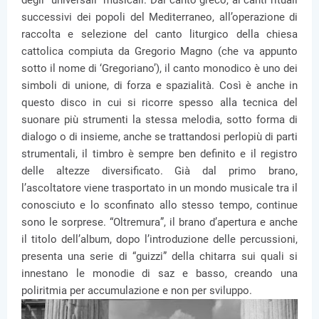
degli “universali” musicali. Dal canto greco, ai canti rituali
successivi dei popoli del Mediterraneo, all’operazione di
raccolta e selezione del canto liturgico della chiesa
cattolica compiuta da Gregorio Magno (che va appunto
sotto il nome di ‘Gregoriano’), il canto monodico è uno dei
simboli di unione, di forza e spazialità. Così è anche in
questo disco in cui si ricorre spesso alla tecnica del
suonare più strumenti la stessa melodia, sotto forma di
dialogo o di insieme, anche se trattandosi perlopiù di parti
strumentali, il timbro è sempre ben definito e il registro
delle altezze diversificato. Già dal primo brano,
l’ascoltatore viene trasportato in un mondo musicale tra il
conosciuto e lo sconfinato allo stesso tempo, continue
sono le sorprese. “Oltremura”, il brano d’apertura e anche
il titolo dell’album, dopo l’introduzione delle percussioni,
presenta una serie di “guizzi” della chitarra sui quali si
innestano le monodie di saz e basso, creando una
poliritmia per accumulazione e non per sviluppo.