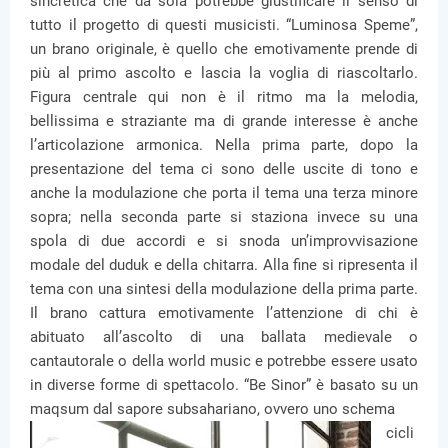
sincretica che da sola potrebbe giustificare il senso di
tutto il progetto di questi musicisti. “Luminosa Speme”,
un brano originale, è quello che emotivamente prende di
più al primo ascolto e lascia la voglia di riascoltarlo.
Figura centrale qui non è il ritmo ma la melodia,
bellissima e straziante ma di grande interesse è anche
l’articolazione armonica. Nella prima parte, dopo la
presentazione del tema ci sono delle uscite di tono e
anche la modulazione che porta il tema una terza minore
sopra; nella seconda parte si staziona invece su una
spola di due accordi e si snoda un’improvvisazione
modale del duduk e della chitarra. Alla fine si ripresenta il
tema con una sintesi della modulazione della prima parte.
Il brano cattura emotivamente l’attenzione di chi è
abituato all’ascolto di una ballata medievale o
cantautorale o della world music e potrebbe essere usato
in diverse forme di spettacolo. “Be Sinor” è basato su un
maqsum dal sapore subsahariano, ovvero uno schema
cicli