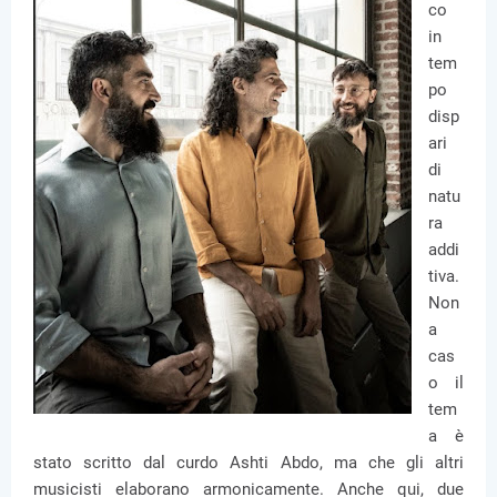
co
in
tem
po
disp
ari
di
natu
ra
addi
tiva.
Non
a
cas
o il
tem
a è
stato scritto dal curdo Ashti Abdo, ma che gli altri
musicisti elaborano armonicamente. Anche qui, due