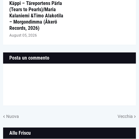
Käppi – Täreportens Pärla
(Tears to Pearls)/Maria
Kalaniemi &Timo Alakotila
– Morgondimma (Åkerö
Records, 2026)
August 05, 2026
Posta un commento
Nuova
Vecchia
Allu Friscu