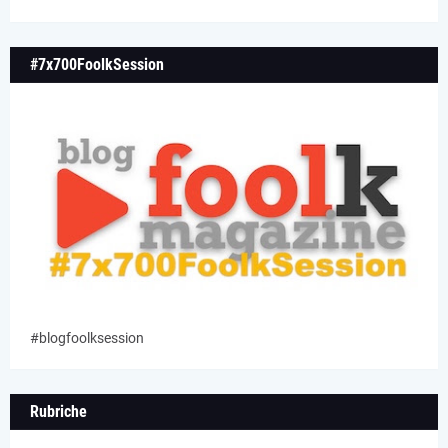
#7x700FoolkSession
#blogfoolksession
Rubriche