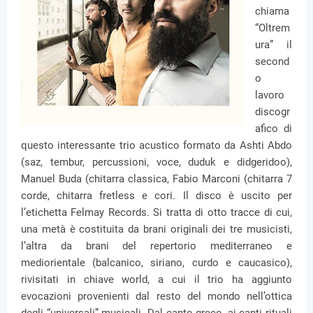
chiama
“Oltrem
ura” il
second
o
lavoro
discogr
afico di
questo interessante trio acustico formato da Ashti Abdo
(saz, tembur, percussioni, voce, duduk e didgeridoo),
Manuel Buda (chitarra classica, Fabio Marconi (chitarra 7
corde, chitarra fretless e cori. Il disco è uscito per
l’etichetta Felmay Records. Si tratta di otto tracce di cui,
una metà è costituita da brani originali dei tre musicisti,
l’altra da brani del repertorio mediterraneo e
mediorientale (balcanico, siriano, curdo e caucasico),
rivisitati in chiave world, a cui il trio ha aggiunto
evocazioni provenienti dal resto del mondo nell’ottica