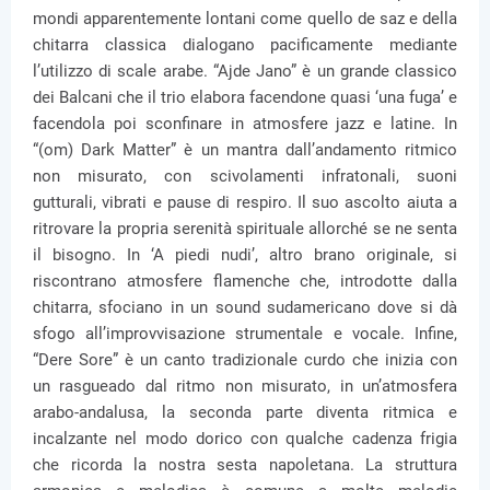
mondi apparentemente lontani come quello de saz e della
chitarra classica dialogano pacificamente mediante
l’utilizzo di scale arabe. “Ajde Jano” è un grande classico
dei Balcani che il trio elabora facendone quasi ‘una fuga’ e
facendola poi sconfinare in atmosfere jazz e latine. In
“(om) Dark Matter” è un mantra dall’andamento ritmico
non misurato, con scivolamenti infratonali, suoni
gutturali, vibrati e pause di respiro. Il suo ascolto aiuta a
ritrovare la propria serenità spirituale allorché se ne senta
il bisogno. In ‘A piedi nudi’, altro brano originale, si
riscontrano atmosfere flamenche che, introdotte dalla
chitarra, sfociano in un sound sudamericano dove si dà
sfogo all’improvvisazione strumentale e vocale. Infine,
“Dere Sore” è un canto tradizionale curdo che inizia con
un rasgueado dal ritmo non misurato, in un’atmosfera
arabo-andalusa, la seconda parte diventa ritmica e
incalzante nel modo dorico con qualche cadenza frigia
che ricorda la nostra sesta napoletana. La struttura