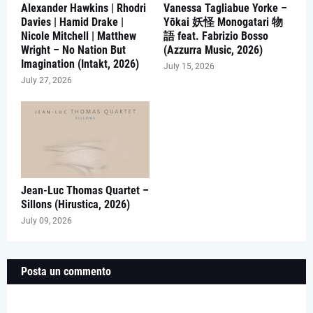
Alexander Hawkins | Rhodri
Vanessa Tagliabue Yorke –
Davies | Hamid Drake |
Yōkai 妖怪 Monogatari 物
Nicole Mitchell | Matthew
語 feat. Fabrizio Bosso
Wright – No Nation But
(Azzurra Music, 2026)
Imagination (Intakt, 2026)
July 15, 2026
July 27, 2026
Jean-Luc Thomas Quartet –
Sillons (Hirustica, 2026)
July 09, 2026
Posta un commento