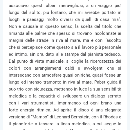
associavo questi alberi meravigliosi, a un viaggio più’
lungo del solito, più lontano, che mi avrebbe portato in
luoghi e paesaggi molto diversi da quelli di casa mia”.
Non è causale in questo senso, la scelta del titolo che
rimanda alle palme che spesso si trovano incolonnate ai
margini delle strade in riva al mare, ma è con l’ascolto
che si percepisce come questo sia il lavoro più personale
ed intimo, sin ora, dato alle stampe dal pianista tedesco.
Dal punto di vista musicale, si coglie la ricercatezza dei
colori con arrangiamenti caldi e avvolgenti che si
intersecano con atmosfere quasi oniriche, quasi fosse un
lungo ed intenso tramonto in riva al mare. Pabst guida il
suo trio con sicurezza, mettendo in luce la sua sensibilità
melodica e la capacità di sviluppare un dialogo serrato
con i vari strumentisti, imprimendo ad ogni brano una
forte energia ritmica. Ad aprire il disco è una elegante
versione di “Mambo” di Leonard Bernstein, con il Rhodes e
il pianoforte a tessere la linea melodica, a cui segue la