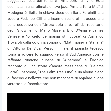
suggestiva resa del tema di “Amarcord” di Nino Rota
declinata in una raffinata chiave jazz. “Amara Terra Mia” di
Modugno è riletta in chiave blues con Ilaria Forciniti alla
voce e Federico Cili alla fisarmonica e ci introduce alla
bella sequenza con “Un'ora sola ti vorrei” dal repertorio
degli Showmen di Mario Musella, Elio D’Anna e James
Senese e “O cielo ce manna sti 'ccose” di Armando
Trovaioli dalla colonna sonora di “Matrimonio all’italiana”
di Vittorio De Sica. Verso il finale, il pianista tedesco
torna a volgere lo sguardo verso il Sud America con le
raffinate ritmiche cubane di “Alhambra” e l’ironico
racconto di una storia d’amore messicana di “Déjame
Llorar”. Insomma, “The Palm Tree Line” è un album pieno
di fascino e bellezza che non mancherà di regalare buone
vibrazioni all’ascoltatore.