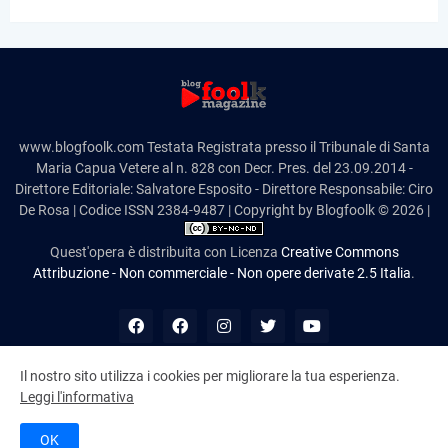
www.blogfoolk.com Testata Registrata presso il Tribunale di Santa
Maria Capua Vetere al n. 828 con Decr. Pres. del 23.09.2014 -
Direttore Editoriale: Salvatore Esposito - Direttore Responsabile: Ciro
De Rosa | Codice ISSN 2384-9487 | Copyright by Blogfoolk © 2026 |
Quest'opera è distribuita con Licenza
Creative Commons
Attribuzione - Non commerciale - Non opere derivate 2.5 Italia
.
Il nostro sito utilizza i cookies per migliorare la tua esperienza.
Leggi l'informativa
10,993,001
OK
Cookie Policy
Disclaimer
Contatti