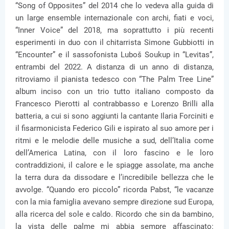
“Song of Opposites” del 2014 che lo vedeva alla guida di
un large ensemble internazionale con archi, fiati e voci,
“Inner Voice” del 2018, ma soprattutto i più recenti
esperimenti in duo con il chitarrista Simone Gubbiotti in
“Encounter” e il sassofonista Luboš Soukup in “Levitas”,
entrambi del 2022. A distanza di un anno di distanza,
ritroviamo il pianista tedesco con “The Palm Tree Line”
album inciso con un trio tutto italiano composto da
Francesco Pierotti al contrabbasso e Lorenzo Brilli alla
batteria, a cui si sono aggiunti la cantante Ilaria Forciniti e
il fisarmonicista Federico Gili e ispirato al suo amore per i
ritmi e le melodie delle musiche a sud, dell’Italia come
dell’America Latina, con il loro fascino e le loro
contraddizioni, il calore e le spiagge assolate, ma anche
la terra dura da dissodare e l’incredibile bellezza che le
avvolge. “Quando ero piccolo” ricorda Pabst, “le vacanze
con la mia famiglia avevano sempre direzione sud Europa,
alla ricerca del sole e caldo. Ricordo che sin da bambino,
la vista delle palme mi abbia sempre affascinato: