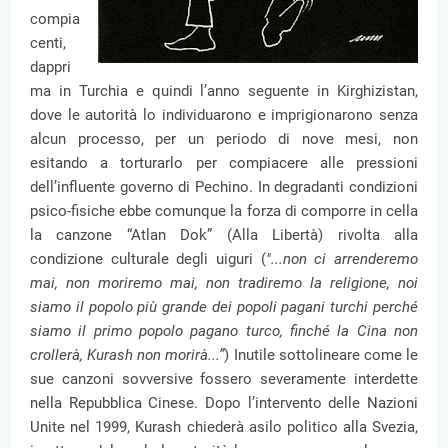
compia
centi,
dappri
ma in Turchia e quindi l’anno seguente in Kirghizistan,
dove le autorità lo individuarono e imprigionarono senza
alcun processo, per un periodo di nove mesi, non
esitando a torturarlo per compiacere alle pressioni
dell’influente governo di Pechino. In degradanti condizioni
psico-fisiche ebbe comunque la forza di comporre in cella
la canzone “Atlan Dok” (Alla Libertà) rivolta alla
condizione culturale degli uiguri (
"...non ci arrenderemo
mai, non moriremo mai, non tradiremo la religione, noi
siamo il popolo più grande dei popoli pagani turchi perché
siamo il primo popolo pagano turco, finché la Cina non
crollerà, Kurash non morirà...”
) Inutile sottolineare come le
sue canzoni sovversive fossero severamente interdette
nella Repubblica Cinese. Dopo l’intervento delle Nazioni
Unite nel 1999, Kurash chiederà asilo politico alla Svezia,