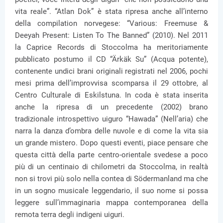
vita reale”. “Atlan Dok” è stata ripresa anche all’interno
della compilation norvegese: “Various: Freemuse &
Deeyah Present: Listen To The Banned” (2010). Nel 2011
la Caprice Records di Stoccolma ha meritoriamente
pubblicato postumo il CD “Ärkäk Su” (Acqua potente),
contenente undici brani originali registrati nel 2006, pochi
mesi prima dell’improvvisa scomparsa il 29 ottobre, al
Centro Culturale di Eskilstuna. In coda è stata inserita
anche la ripresa di un precedente (2002) brano
tradizionale introspettivo uiguro “Hawada” (Nell’aria) che
narra la danza d’ombra delle nuvole e di come la vita sia
un grande mistero. Dopo questi eventi, piace pensare che
questa città della parte centro-orientale svedese a poco
più di un centinaio di chilometri da Stoccolma, in realtà
non si trovi più solo nella contea di Södermanland ma che
in un sogno musicale leggendario, il suo nome si possa
leggere sull’immaginaria mappa contemporanea della
remota terra degli indigeni uiguri.