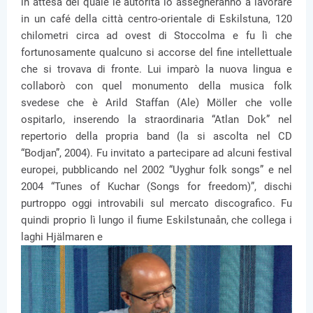
in attesa del quale le autorità lo assegneranno a lavorare
in un café della città centro-orientale di Eskilstuna, 120
chilometri circa ad ovest di Stoccolma e fu lì che
fortunosamente qualcuno si accorse del fine intellettuale
che si trovava di fronte. Lui imparò la nuova lingua e
collaborò con quel monumento della musica folk
svedese che è Arild Staffan (Ale) Möller che volle
ospitarlo, inserendo la straordinaria “Atlan Dok” nel
repertorio della propria band (la si ascolta nel CD
“Bodjan”, 2004). Fu invitato a partecipare ad alcuni festival
europei, pubblicando nel 2002 “Uyghur folk songs” e nel
2004 “Tunes of Kuchar (Songs for freedom)”, dischi
purtroppo oggi introvabili sul mercato discografico. Fu
quindi proprio lì lungo il fiume Eskilstunaån, che collega i
laghi Hjälmaren e