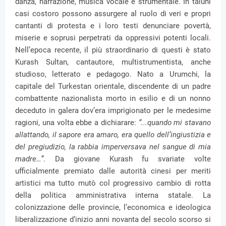
danza, narrazione, musica vocale e strumentale. In taluni
casi costoro possono assurgere al ruolo di veri e propri
cantanti di protesta e i loro testi denunciare povertà,
miserie e soprusi perpetrati da oppressivi potenti locali.
Nell’epoca recente, il più straordinario di questi è stato
Kurash Sultan, cantautore, multistrumentista, anche
studioso, letterato e pedagogo. Nato a Urumchi, la
capitale del Turkestan orientale, discendente di un padre
combattente nazionalista morto in esilio e di un nonno
deceduto in galera dov’era imprigionato per le medesime
ragioni, una volta ebbe a dichiarare:
“...quando mi stavano
allattando, il sapore era amaro, era quello dell’ingiustizia e
del pregiudizio, la rabbia imperversava nel sangue di mia
madre…”
. Da giovane Kurash fu svariate volte
ufficialmente premiato dalle autorità cinesi per meriti
artistici ma tutto mutò col progressivo cambio di rotta
della politica amministrativa interna statale. La
colonizzazione delle provincie, l’economica e ideologica
liberalizzazione d’inizio anni novanta del secolo scorso si