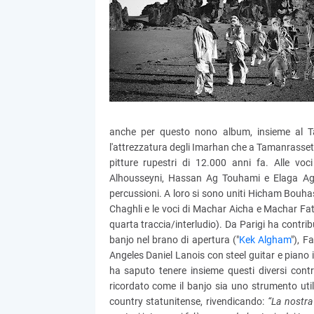
anche per questo nono album, insieme al Tas
l'attrezzatura degli Imarhan che a Tamanrasset 
pitture rupestri di 12.000 anni fa. Alle voc
Alhousseyni, Hassan Ag Touhami e Elaga Ag
percussioni. A loro si sono uniti Hicham Bouhass
Chaghli e le voci di Machar Aicha e Machar Fati
quarta traccia/interludio). Da Parigi ha contri
banjo nel brano di apertura ("
Kek Algham
"), F
Angeles Daniel Lanois con steel guitar e piano 
ha saputo tenere insieme questi diversi contr
ricordato come il banjo sia uno strumento util
country statunitense, rivendicando:
“La nostra