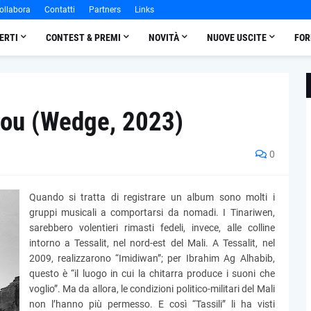
ollabora
Contatti
Partners
Links
ERTI
CONTEST & PREMI
NOVITÀ
NUOVE USCITE
FOR
sou (Wedge, 2023)
0
Quando si tratta di registrare un album sono molti i
gruppi musicali a comportarsi da nomadi. I Tinariwen,
sarebbero volentieri rimasti fedeli, invece, alle colline
intorno a Tessalit, nel nord-est del Mali. A Tessalit, nel
2009, realizzarono “Imidiwan”; per Ibrahim Ag Alhabib,
questo è “il luogo in cui la chitarra produce i suoni che
voglio”. Ma da allora, le condizioni politico-militari del Mali
non l’hanno più permesso. E così “Tassili” li ha visti