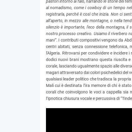
pastori intorno ai falò, narrando le storie dei te
al nomadismo, come i cowboy di un tempo nel We
registrarla, perché è così che inizia. Non ci se
all’aperto, in mezzo alle montagne, o nella ten
silenzio è importante, l'eco della montagna, il 
nostro processo creativo. Usiamo il riverbero nat
mani”
. I contributi compositivi vengono da Abd
centri abitati, senza connessione telefonica, m
l'Algeria. Ritrovarsi per condividere e incidere
dodici nuovi brani mostrano questa riuscita e
corale, lasciando ugualmente spazio alle diverse
magari attraversato dai colori psichedelici del v
qualsiasi leader politico che tradisca la propria
Mali cui è destinata l’ira memore di chi è stat
corali che coinvolgono le voci a cappella sia 
l’ipnotica chiusura vocale e percussiva di “Tinde