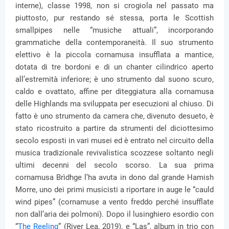
interne), classe 1998, non si crogiola nel passato ma
piuttosto, pur restando sé stessa, porta le Scottish
smallpipes nelle “musiche attuali”, incorporando
grammatiche della contemporaneità. Il suo strumento
elettivo è la piccola cornamusa insufflata a mantice,
dotata di tre bordoni e di un chanter cilindrico aperto
all’estremità inferiore; è uno strumento dal suono scuro,
caldo e ovattato, affine per diteggiatura alla cornamusa
delle Highlands ma sviluppata per esecuzioni al chiuso. Di
fatto è uno strumento da camera che, divenuto desueto, è
stato ricostruito a partire da strumenti del diciottesimo
secolo esposti in vari musei ed è entrato nel circuito della
musica tradizionale revivalistica scozzese soltanto negli
ultimi decenni del secolo scorso. La sua prima
cornamusa Brìdhge l’ha avuta in dono dal grande Hamish
Morre, uno dei primi musicisti a riportare in auge le “cauld
wind pipes” (cornamuse a vento freddo perché insufflate
non dall’aria dei polmoni). Dopo il lusinghiero esordio con
“
The Reeling
” (River Lea, 2019), e “Las”, album in trio con