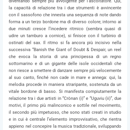
diventando sempre più avvolgente per l’ascoltatore. Qui,
la capacità di relazione tra i due strumenti è avvincente
con il sassofono che innesta una sequenza di note dando
forma a un terzo bordone ma di diverso colore; intorno ai
due minuti cresce l’incedere ritmico (sembra quasi di
udire un tamburo a cornice), si finisce con il turbinio di
ostinati del sax. Il ritmo si fa ancora più incisivo nella
successiva “Banish the Giant of Doubt & Despair, un reel
che evoca la storia di una principessa di un regno
sottomarino e di un gigante delle isole occidentali che
non riesce a smettere di danzare sempre più velocemente
al suo canto, finché non cade in mare e annega: qui, la
melodia procede in maniera straripante, sostenuta da un
vitale bordone di basso. Si manifesta compiutamente la
relazione tra i due artisti in “Crònan (i)” e “Uguviu (ii)”, due
motivi, il primo più malinconico e sottile nel movimento,
il secondo più impetuoso, che sono stati creati in studio
e in cui è centrale l’elemento improvvisativo, che rientra
appieno nel concepire la musica tradizionale, sviluppando