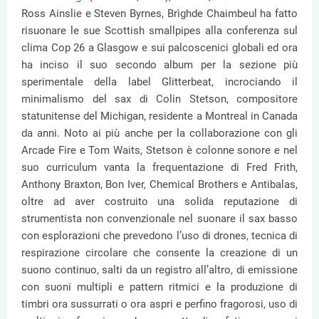
Ross Ainslie e Steven Byrnes, Brìghde Chaimbeul ha fatto
risuonare le sue Scottish smallpipes alla conferenza sul
clima Cop 26 a Glasgow e sui palcoscenici globali ed ora
ha inciso il suo secondo album per la sezione più
sperimentale della label Glitterbeat, incrociando il
minimalismo del sax di Colin Stetson, compositore
statunitense del Michigan, residente a Montreal in Canada
da anni. Noto ai più anche per la collaborazione con gli
Arcade Fire e Tom Waits, Stetson è colonne sonore e nel
suo curriculum vanta la frequentazione di Fred Frith,
Anthony Braxton, Bon Iver, Chemical Brothers e Antibalas,
oltre ad aver costruito una solida reputazione di
strumentista non convenzionale nel suonare il sax basso
con esplorazioni che prevedono l’uso di drones, tecnica di
respirazione circolare che consente la creazione di un
suono continuo, salti da un registro all’altro, di emissione
con suoni multipli e pattern ritmici e la produzione di
timbri ora sussurrati o ora aspri e perfino fragorosi, uso di