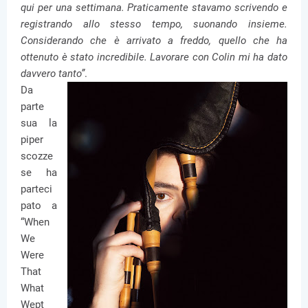
qui per una settimana. Praticamente stavamo scrivendo e
registrando allo stesso tempo, suonando insieme.
Considerando che è arrivato a freddo, quello che ha
ottenuto è stato incredibile. Lavorare con Colin mi ha dato
davvero tanto”
.
Da
parte
sua la
piper
scozze
se ha
parteci
pato a
“When
We
Were
That
What
Wept