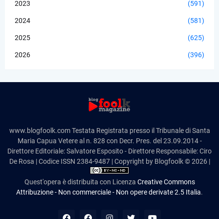
2023
(591)
2024
(581)
2025
(625)
2026
(396)
www.blogfoolk.com Testata Registrata presso il Tribunale di Santa
Maria Capua Vetere al n. 828 con Decr. Pres. del 23.09.2014 -
Direttore Editoriale: Salvatore Esposito - Direttore Responsabile: Ciro
De Rosa | Codice ISSN 2384-9487 | Copyright by Blogfoolk © 2026 |
Quest'opera è distribuita con Licenza
Creative Commons
Attribuzione - Non commerciale - Non opere derivate 2.5 Italia
.