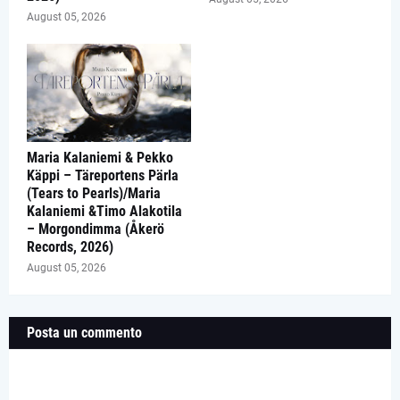
August 05, 2026
Maria Kalaniemi & Pekko
Käppi – Täreportens Pärla
(Tears to Pearls)/Maria
Kalaniemi &Timo Alakotila
– Morgondimma (Åkerö
Records, 2026)
August 05, 2026
Posta un commento