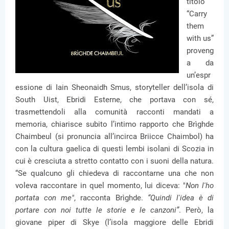
titolo
“Carry
them
with us”
proveng
a da
un’espr
essione di Iain Sheonaidh Smus, storyteller dell’isola di
South Uist, Ebridi Esterne, che portava con sé,
trasmettendoli alla comunità racconti mandati a
memoria, chiarisce subito l’intimo rapporto che Brìghde
Chaimbeul (si pronuncia all’incirca Briicce Chaimbol) ha
con la cultura gaelica di questi lembi isolani di Scozia in
cui è cresciuta a stretto contatto con i suoni della natura.
“Se qualcuno gli chiedeva di raccontarne una che non
voleva raccontare in quel momento, lui diceva: "
Non l'ho
portata con me"
, racconta Brìghde.
“Quindi l'idea è di
portare con noi tutte le storie e le canzoni”
. Però, la
giovane piper di Skye (l’isola maggiore delle Ebridi