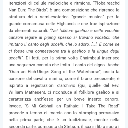
iterazioni di cellule melodiche e ritmiche. “Pìobaireachd
Nan Eun: The Birds”, è una composizione che riprende la
struttura della semi-esoterica “grande musica” per la
grande cornamusa delle Highlands e che trae ispirazione
da elementi naturali:
“Nel folklore gaelico e nelle vecchie
canzoni legate al piping spesso si trovano vocaboli che
imitano il canto degli uccelli, che io adoro. […]. È come se
ci fosse una connessione tra il gaelico e la lingua degli
uccelli”
. Di fatti, per la prima volta Chaimbeul inserisce
una sequenza cantata che imita il canto del cigno. Anche
“Oran an Eich-Uisge: Song of the Waterhorse”, ossia la
canzone del cavallo marino, come il brano precedente, è
ispirato a registrazioni d’archivio (qui, quelle del Rev.
William Mathesen), ci riconduce al folklore gaelico e si
caratterizza anch’esso per un breve inserto canoro.
Invece, “S Mi Gabhail an Rathaid: I Take The Road”
procede a tempo di marcia con lo stomping percussivo
nella prima parte, che è un tradizionale, mentre nella
seconda parte, composta da Stetson, il sax si libra sopra i