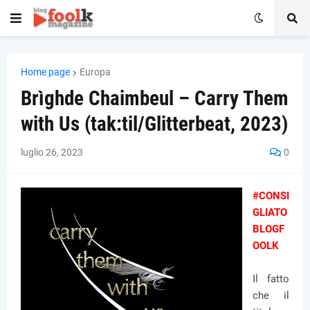
Home page
Europa
Brìghde Chaimbeul – Carry Them
with Us (tak:til/Glitterbeat, 2023)
luglio 26, 2023
0
#CONSI
GLIATO
BLOGF
OOLK
Il fatto
che il