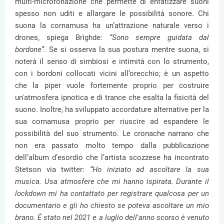
multi-microfonazione che permette di enfatizzare suoni
spesso non uditi e allargare le possibilità sonore. Chi
suona la cornamusa ha un’attrazione naturale verso i
drones, spiega Brìghde:
“Sono sempre guidata dal
bordone”
. Se si osserva la sua postura mentre suona, si
noterà il senso di simbiosi e intimità con lo strumento,
con i bordoni collocati vicini all’orecchio; è un aspetto
che la piper vuole fortemente proprio per costruire
un'atmosfera ipnotica e di trance che esalta la fisicità del
suono. Inoltre, ha sviluppato accordature alternative per la
sua cornamusa proprio per riuscire ad espandere le
possibilità del suo strumento. Le cronache narrano che
non era passato molto tempo dalla pubblicazione
dell’album d’esordio che l’artista scozzese ha incontrato
Stetson via twitter:
“Ho iniziato ad ascoltare la sua
musica. Usa atmosfere che mi hanno ispirata. Durante il
lockdown mi ha contattato per registrare qualcosa per un
documentario e gli ho chiesto se poteva ascoltare un mio
brano. È stato nel 2021 e a luglio dell'anno scorso è venuto