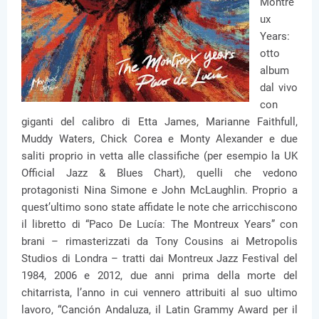
Montre
ux
Years:
otto
album
dal vivo
con
giganti del calibro di Etta James, Marianne Faithfull,
Muddy Waters, Chick Corea e Monty Alexander e due
saliti proprio in vetta alle classifiche (per esempio la UK
Official Jazz & Blues Chart), quelli che vedono
protagonisti Nina Simone e John McLaughlin. Proprio a
quest’ultimo sono state affidate le note che arricchiscono
il libretto di “Paco De Lucía: The Montreux Years” con
brani – rimasterizzati da Tony Cousins ai Metropolis
Studios di Londra – tratti dai Montreux Jazz Festival del
1984, 2006 e 2012, due anni prima della morte del
chitarrista, l’anno in cui vennero attribuiti al suo ultimo
lavoro, “Canción Andaluza, il Latin Grammy Award per il