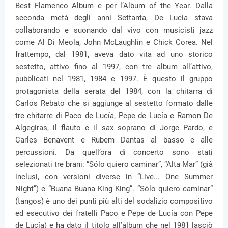
Best Flamenco Album e per l’Album of the Year. Dalla
seconda metà degli anni Settanta, De Lucia stava
collaborando e suonando dal vivo con musicisti jazz
come Al Di Meola, John McLaughlin e Chick Corea. Nel
frattempo, dal 1981, aveva dato vita ad uno storico
sestetto, attivo fino al 1997, con tre album all’attivo,
pubblicati nel 1981, 1984 e 1997. È questo il gruppo
protagonista della serata del 1984, con la chitarra di
Carlos Rebato che si aggiunge al sestetto formato dalle
tre chitarre di Paco de Lucía, Pepe de Lucía e Ramon De
Algegiras, il flauto e il sax soprano di Jorge Pardo, e
Carles Benavent e Rubem Dantas al basso e alle
percussioni. Da quell’ora di concerto sono stati
selezionati tre brani: “Sólo quiero caminar”, “Alta Mar” (già
inclusi, con versioni diverse in “Live... One Summer
Night”) e “Buana Buana King King”. “Sólo quiero caminar”
(tangos) è uno dei punti più alti del sodalizio compositivo
ed esecutivo dei fratelli Paco e Pepe de Lucía con Pepe
de Lucía) e ha dato il titolo all’album che nel 1981 lasciò