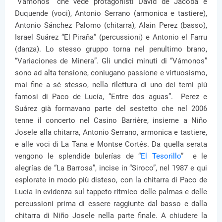
“Vámonos” che vede protagonisti David de Jacoba e
Duquende (voci), Antonio Serrano (armonica e tastiere),
Antonio Sánchez Palomo (chitarra), Alain Perez (basso),
Israel Suárez “El Piraña” (percussioni) e Antonio el Farru
(danza). Lo stesso gruppo torna nel penultimo brano,
“Variaciones de Minera”. Gli undici minuti di “Vámonos”
sono ad alta tensione, coniugano passione e virtuosismo,
mai fine a sé stesso, nella rilettura di uno dei temi più
famosi di Paco de Lucía, “Entre dos aguas”. Perez e
Suárez già formavano parte del sestetto che nel 2006
tenne il concerto nel Casino Barrière, insieme a Niño
Josele alla chitarra, Antonio Serrano, armonica e tastiere,
e alle voci di La Tana e Montse Cortés. Da quella serata
vengono le splendide bulerías de “
El Tesorillo
” e le
alegrías de “La Barrosa”, incise in “Siroco”, nel 1987 e qui
esplorate in modo più disteso, con la chitarra di Paco de
Lucía in evidenza sul tappeto ritmico delle palmas e delle
percussioni prima di essere raggiunte dal basso e dalla
chitarra di Niño Josele nella parte finale. A chiudere la