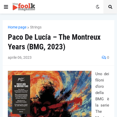
Home page
Strings
Paco De Lucía – The Montreux
Years (BMG, 2023)
aprile 06, 2023
0
Uno dei
filoni
d’oro
della
BMG è
la serie
The