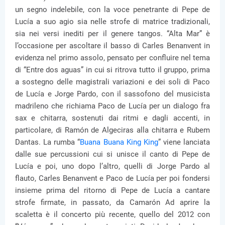
un segno indelebile, con la voce penetrante di Pepe de
Lucía a suo agio sia nelle strofe di matrice tradizionali,
sia nei versi inediti per il genere tangos. “Alta Mar” è
l’occasione per ascoltare il basso di Carles Benanvent in
evidenza nel primo assolo, pensato per confluire nel tema
di “Entre dos aguas” in cui si ritrova tutto il gruppo, prima
a sostegno delle magistrali variazioni e dei soli di Paco
de Lucía e Jorge Pardo, con il sassofono del musicista
madrileno che richiama Paco de Lucía per un dialogo fra
sax e chitarra, sostenuti dai ritmi e dagli accenti, in
particolare, di Ramón de Algeciras alla chitarra e Rubem
Dantas. La rumba “
Buana Buana King King
” viene lanciata
dalle sue percussioni cui si unisce il canto di Pepe de
Lucía e poi, uno dopo l’altro, quelli di Jorge Pardo al
flauto, Carles Benanvent e Paco de Lucía per poi fondersi
insieme prima del ritorno di Pepe de Lucía a cantare
strofe firmate, in passato, da Camarón Ad aprire la
scaletta è il concerto più recente, quello del 2012 con