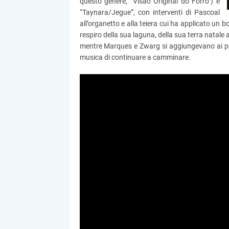
questo genere, “Visão Original do Forró") e
“Taynara/Jegue”, con interventi di Pascoal
all’organetto e alla teiera cui ha applicato un boc
respiro della sua laguna, della sua terra natale 
mentre Marques e Zwarg si aggiungevano ai per
musica di continuare a camminare.