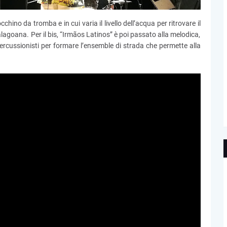
chino da tromba e in cui varia il livello dell’acqua per ritrovare il
alagoana. Per il bis, “Irmãos Latinos” è poi passato alla melodica,
cussionisti per formare l’ensemble di strada che permette alla