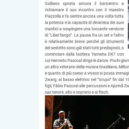
Galliano sposta ancora il baricentro a
richiamare il suo incontro con il maestro
Piazzolla e fa sentire ancora una volta tutta
la potenza e la capacità di dinamica dei suoi
mantici a sospingere una toccante versione
di “LiberTango”. La pausa fra un set e l’altro
è relativamente breve perché gli strumenti
del sestetto sono già stati tutti predisposti, a
cominciare dalla tastiera Yamaha DX7 con
cui Hermeto Pascoal dirige le danze. Pochi giorn
un altro veterano della musica brasiliana, Milt
è quanto di più coeso e vivace si possa immagi
Zwarg, al basso elettrico nel “Grupo” fin dal 19
figli, Fábio Pascoal alle percussioni e Ajurinã Z
sax tenore, alto e soprano e ai flauti.