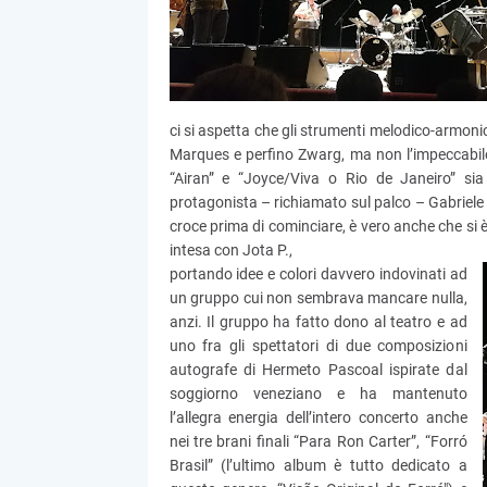
ci si aspetta che gli strumenti melodico-armoni
Marques e perfino Zwarg, ma non l’impeccabil
“Airan” e “Joyce/Viva o Rio de Janeiro” sia
protagonista – richiamato sul palco – Gabriele Mir
croce prima di cominciare, è vero anche che s
intesa con Jota P.,
portando idee e colori davvero indovinati ad
un gruppo cui non sembrava mancare nulla,
anzi. Il gruppo ha fatto dono al teatro e ad
uno fra gli spettatori di due composizioni
autografe di Hermeto Pascoal ispirate dal
soggiorno veneziano e ha mantenuto
l’allegra energia dell’intero concerto anche
nei tre brani finali “Para Ron Carter”, “Forró
Brasil” (l’ultimo album è tutto dedicato a