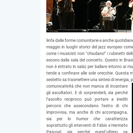
linfa dalle forme comunitarie e anche quotidiane 
maggio in luoghi storici del jazz europeo come
come i musicisti non “chiudano” i rubinetti d
escono dalla sala del concerto. Questo in Brasil
non è entrato in sala) per ballare intorno ai mu
tende a confinare alle sole orecchie. Questa 
sestetto sa trasmettere una sintesi di energia, p
comunicatività che non manca di incantare
gli ascoltatori. E di sorprenderli, sia perché
l’ascolto reciproco può portare a inediti
percorsi che assecondano l’estro di chi
improvvisa, ma anche di chi accompagna,
sia per lo humor che caratterizza
soprattutto gli interventi di Fábio e Hermeto
Pascoal, sia perché quest’ultimo sa