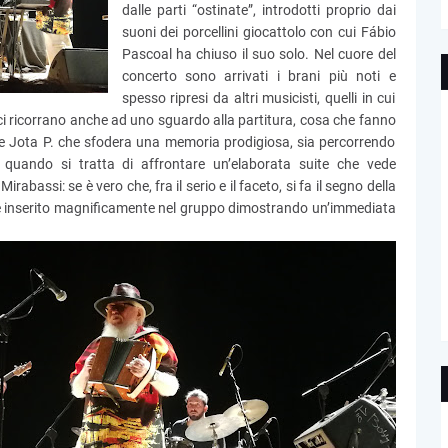
dalle parti “ostinate”, introdotti proprio dai
suoni dei porcellini giocattolo con cui Fábio
Pascoal ha chiuso il suo solo. Nel cuore del
concerto sono arrivati i brani più noti e
spesso ripresi da altri musicisti, quelli in cui
ci ricorrano anche ad uno sguardo alla partitura, cosa che fanno
e Jota P. che sfodera una memoria prodigiosa, sia percorrendo
 quando si tratta di affrontare un’elaborata suite che vede
abassi: se è vero che, fra il serio e il faceto, si fa il segno della
i è inserito magnificamente nel gruppo dimostrando un’immediata