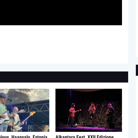
luus, Haapsalu, Estonia,
Alkantara Fest, XXII Edizione,