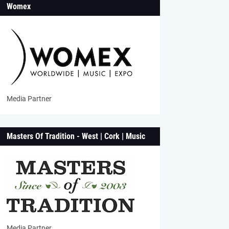
Womex
Media Partner
Masters Of Tradition - West | Cork | Music
Media Partner