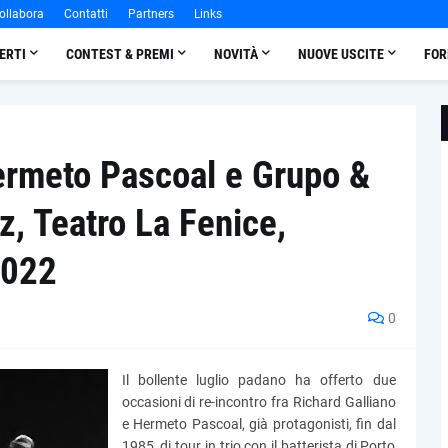
ollabora
Contatti
Partners
Links
ERTI
CONTEST & PREMI
NOVITÀ
NUOVE USCITE
FOR
Hermeto Pascoal e Grupo &
z, Teatro La Fenice,
2022
0
Il bollente luglio padano ha offerto due
occasioni di re-incontro fra Richard Galliano
e Hermeto Pascoal, già protagonisti, fin dal
1985, di tour in trio con il batterista di Porto