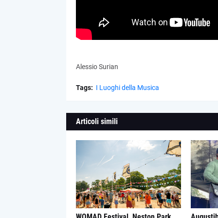
Alessio Surian
Tags:
I Luoghi della Musica
Articoli simili
WOMAD Festival, Neston Park,
Augustib