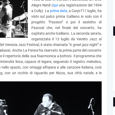
Alegre Nenê (
qui
una registrazione del 1994
a Cully). La
prima data
, a Carpi l’11 luglio, ha
visto sul palco prima Galliano in solo con il
progetto “Passion” e poi il sestetto di
Pascoal che, nel finale del concerto, ha
ospitato anche Galliano. La seconda serata,
organizzata il 13 luglio da Veneto Jazz al
del Venezia Jazz Festival, è stata chiamata “A great jazz night” e
rabassi. Anche La Fenice ha riservato la prima parte del concerto
re il repertorio della sua fisarmonica a bottoni. Il programma che
ntensità lirica, capace di legare, seguendo il registro melodico,
 nello spazio, con omaggi all’opera e alla canzone italiana, così
, con un occhio di riguardo per Nizza, sua città natale, e le