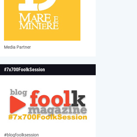
Media Partner
#7x700FoolkSession
#blogfoolksession