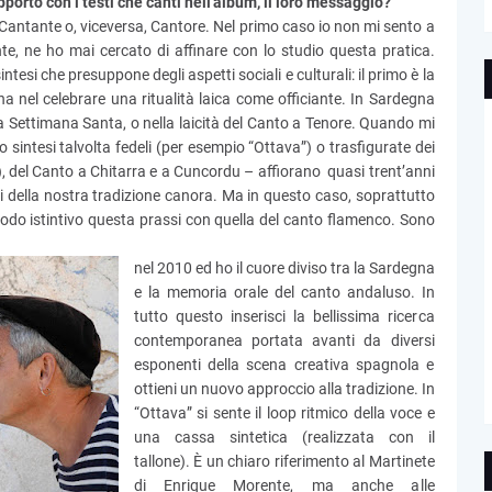
apporto con i testi che canti nell'album, il loro messaggio?
 Cantante o, viceversa, Cantore. Nel primo caso io non mi sento a
e, ne ho mai cercato di affinare con lo studio questa pratica.
tesi che presuppone degli aspetti sociali e culturali: il primo è la
ha nel celebrare una ritualità laica come officiante. In Sardegna
ella Settimana Santa, o nella laicità del Canto a Tenore. Quando mi
sintesi talvolta fedeli (per esempio “Ottava”) o trasfigurate dei
dr), del Canto a Chitarra e a Cuncordu – affiorano quasi trent’anni
i della nostra tradizione canora. Ma in questo caso, soprattutto
modo istintivo questa prassi con quella del canto flamenco. Sono
nel 2010 ed ho il cuore diviso tra la Sardegna
e la memoria orale del canto andaluso. In
tutto questo inserisci la bellissima ricerca
contemporanea portata avanti da diversi
esponenti della scena creativa spagnola e
ottieni un nuovo approccio alla tradizione. In
“Ottava” si sente il loop ritmico della voce e
una cassa sintetica (realizzata con il
tallone). È un chiaro riferimento al Martinete
di Enrique Morente, ma anche alle