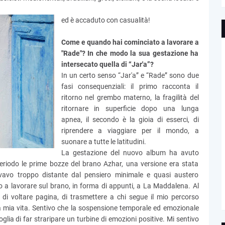
ed è accaduto con casualità!
Come e quando hai cominciato a lavorare a
"Rade"? In che modo la sua gestazione ha
intersecato quella di “Jar'a”?
In un certo senso “Jar'a” e “Rade” sono due
fasi consequenziali: il primo racconta il
ritorno nel grembo materno, la fragilità del
ritornare in superficie dopo una lunga
apnea, il secondo è la gioia di esserci, di
riprendere a viaggiare per il mondo, a
suonare a tutte le latitudini.
La gestazione del nuovo album ha avuto
eriodo le prime bozze del brano Azhar, una versione era stata
rovavo troppo distante dal pensiero minimale e quasi austero
o a lavorare sul brano, in forma di appunti, a La Maddalena. Al
 di voltare pagina, di trasmettere a chi segue il mio percorso
 mia vita. Sentivo che la sospensione temporale ed emozionale
oglia di far straripare un turbine di emozioni positive. Mi sentivo