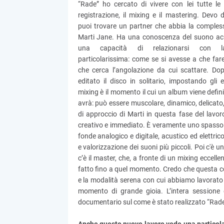
“Rade” ho cercato di vivere con lei tutte le 
registrazione, il mixing e il mastering. Devo
puoi trovare un partner che abbia la complessi
Marti Jane. Ha una conoscenza del suono acus
una capacità di relazionarsi con la
particolarissima: come se si avesse a che far
che cerca l’angolazione da cui scattare. Do
editato il disco in solitario, impostando gli eq
mixing è il momento il cui un album viene defini
avrà: può essere muscolare, dinamico, delicato, 
di approccio di Marti in questa fase del lavor
creativo e immediato. È veramente uno spasso
fonde analogico e digitale, acustico ed elettric
e valorizzazione dei suoni più piccoli. Poi c'è u
c’è il master, che, a fronte di un mixing eccell
fatto fino a quel momento. Credo che questa c
e la modalità serena con cui abbiamo lavorato i
momento di grande gioia. L’intera sessione 
documentario sul come è stato realizzato “Rade