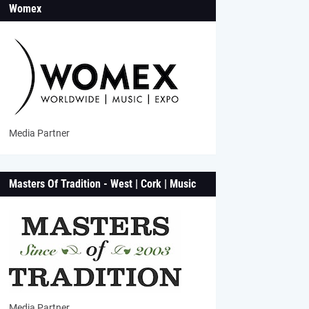
Womex
Media Partner
Masters Of Tradition - West | Cork | Music
Media Partner