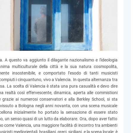
a. A questo va aggiunto il dilagante nazionalismo e l'ideologia
anima multiculturale della città e la sua natura cosmopolita,
mente insostenibile, e comportato l’esodo di tanti musicisti
a, compiuti i cinquantuno, vivo a Valencia. In questa alternanza tra
sa. La scelta di Valencia è stata una pura casualità e devo dire
 realtà così effervescente, dinamica, aperta alle commistioni
grazie ai numerosi conservatori e alla Berkley School, si sta
 vissuto a Bologna negli anni novanta, con una scena musicale
ellona inizialmente ho portato la sensazione di essere stato
mo, un senso quasi di un lutto da elaborare. Ora, dopo aver fatto
mo come Valencia, una maggiore facilità di incontro tra ambienti
cisti mediorientali, brasiliani, greci, siciliani, e la scena locale: è