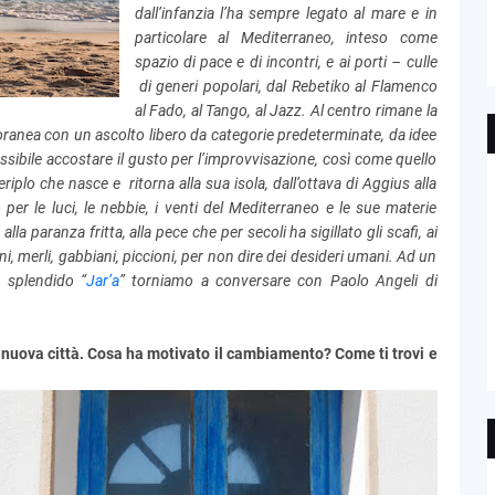
dall’infanzia l’ha sempre legato al mare e in
particolare al Mediterraneo, inteso come
spazio di pace e di incontri, e ai porti – culle
di generi popolari, dal Rebetiko al Flamenco
al Fado, al Tango, al Jazz. Al centro rimane la
anea con un ascolto libero da categorie predeterminate, da idee
ossibile accostare il gusto per l’improvvisazione, così come quello
iplo che nasce e ritorna alla sua isola, dall’ottava di Aggius alla
per le luci, le nebbie, i venti del Mediterraneo e le sue materie
lla paranza fritta, alla pece che per secoli ha sigillato gli scafi, ai
lini, merli, gabbiani, piccioni, per non dire dei desideri umani. Ad un
o splendido “
Jar’a
” torniamo a conversare con Paolo Angeli di
nuova città. Cosa ha motivato il cambiamento? Come ti trovi e