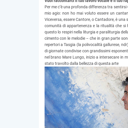
Vuoi raccontarci il tuo lavoro vocale e il tuo r
Per me c’è una profonda differenza tra sentirsi
mio agio: non ho mai voluto essere un cantant
Viceversa, essere Cantore, o Cantadore, è una sin
comunità di appartenenza e la ritualità che si 
questo lo respiri nella liturgia e paraliturgia d
cimento con le melodie – che in gran parte sono 
repertori a Tasgia (la polivocalità gallurese, n
di giornate condivise con grandissimi esponent
nel brano Mare Lungo, inizio a intersecare in 
stato travolto dalla bellezza di questa arte