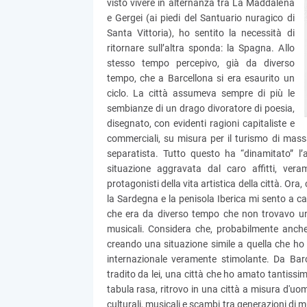
visto vivere in alternanza tra La Maddalena
e Gergei (ai piedi del Santuario nuragico di
Santa Vittoria), ho sentito la necessità di
ritornare sull’altra sponda: la Spagna. Allo
stesso tempo percepivo, già da diverso
tempo, che a Barcellona si era esaurito un
ciclo. La città assumeva sempre di più le
sembianze di un drago divoratore di poesia,
disegnato, con evidenti ragioni capitaliste e
commerciali, su misura per il turismo di mass
separatista. Tutto questo ha “dinamitato” l’
situazione aggravata dal caro affitti, vera
protagonisti della vita artistica della città. Or
la Sardegna e la penisola Iberica mi sento a ca
che era da diverso tempo che non trovavo una
musicali. Considera che, probabilmente anche 
creando una situazione simile a quella che ho
internazionale veramente stimolante. Da Barc
tradito da lei, una città che ho amato tantissi
tabula rasa, ritrovo in una città a misura d'uo
culturali, musicali e scambi tra generazioni di musi