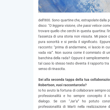
dell’800. Sono quartine che, estrapolate dalla po
disco:
“O leggera visione, che passi veloce come 
trovare quello che cerchi in questa quartina: l'
l'assenza di una storia non vissuta. Mi piace ch
pura sonorità e si perda il significato. Eppur
racconto: “prima di andarmene, vi lascio in cust
vada via”. Non suona come il commiato di un
banchina della rada? Oppure è semplicemente la
tal caso lo stesso testo diventa il rapporto tr
senso di rinascita.
Sei alla seconda tappa della tua collaborazi
Robertson, vuoi raccontarcela?
Io ho avuto la fortuna di collaborare sempre co
professionalità e ho sempre concepito il
dialogo. Se con “Jar’a” ho potuto cons
professionalità di Marti nella realizzazione 