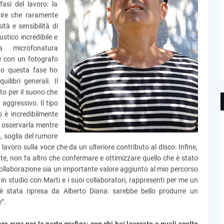
fasi del lavoro: la
 dire che raramente
tà e sensibilità di
tico incredibile e
 microfonatura
e con un fotografo
po questa fase ho
uilibri generali. Il
to per il suono che
aggressivo. Il tipo
o è incredibilmente
 osservarla mentre
o, soglia del rumore
n lavoro sulla voce che da un ulteriore contributo al disco. Infine,
ente, non fa altro che confermare e ottimizzare quello che è stato
ollaborazione sia un importante valore aggiunto al mio percorso
n studio con Marti e i suoi collaboratori, rappresenti per me un
è stata ripresa da Alberto Diana: sarebbe bello produrre un
”.