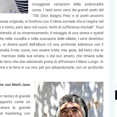
coraggiose variazioni della polivocalità
corsa. I testi sono versi dei grandi poeti del
‘700 (Don Baignu Pes) e di poeti anonimi
esia originale, si fondono con il clima surreale che si respira nel
il vento, però lasci nel cuore, ferite di sofferenza mortale
”. Puoi
intensità di un innamoramento, il miraggio di una sirena e quindi
e nella vocalità e nella scansione delle sillabe, i versi diventino
e, in diversi punti dell’album c'è una profonda aderenza con il
odia il mio cuore, non essere triste, mia gioia, del fatto che io
 marinaio dalla sua amata, o dal suo amato, che rimane sulla
 terra che stai salutando prima di affrontare il Mare Lungo. In
a me e le terre in cui vivo per poi abbandonarle, con un profondo
one con Marti Jane
n tecnici di grande
 rapporto come un
tatare la grande
del mastering, con