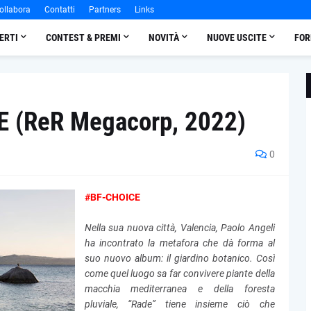
ollabora
Contatti
Partners
Links
ERTI
CONTEST & PREMI
NOVITÀ
NUOVE USCITE
FOR
E (ReR Megacorp, 2022)
0
#BF-CHOICE
Nella sua nuova città, Valencia, Paolo Angeli
ha incontrato la metafora che dà forma al
suo nuovo album: il giardino botanico. Così
come quel luogo sa far convivere piante della
macchia mediterranea e della foresta
pluviale, “Rade” tiene insieme ciò che