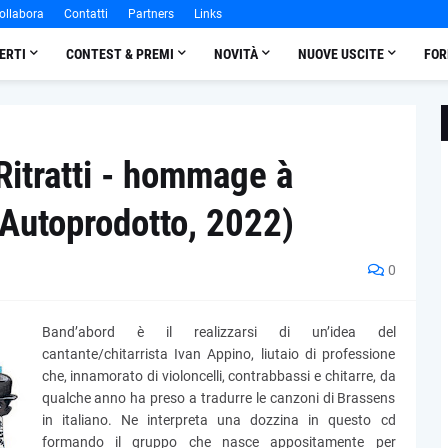
ollabora
Contatti
Partners
Links
ERTI
CONTEST & PREMI
NOVITÀ
NUOVE USCITE
FOR
Ritratti - hommage à
Autoprodotto, 2022)
0
Band’abord è il realizzarsi di un’idea del
cantante/chitarrista Ivan Appino, liutaio di professione
che, innamorato di violoncelli, contrabbassi e chitarre, da
qualche anno ha preso a tradurre le canzoni di Brassens
in italiano. Ne interpreta una dozzina in questo cd
formando il gruppo che nasce appositamente per