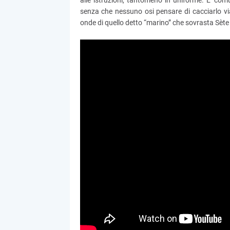
alle istruzioni, tantomeno in uniforme. E' com
senza che nessuno osi pensare di cacciarlo via
onde di quello detto “marino” che sovrasta Sète 