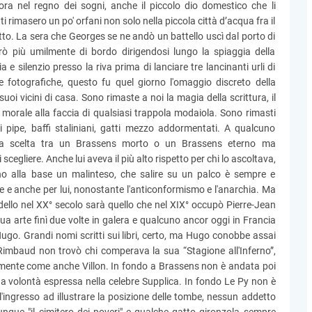
ra nel regno dei sogni, anche il piccolo dio domestico che li
ti rimasero un po' orfani non solo nella piccola città d’acqua fra il
to. La sera che Georges se ne andò un battello uscì dal porto di
irò più umilmente di bordo dirigendosi lungo la spiaggia della
a e silenzio presso la riva prima di lanciare tre lancinanti urli di
 fotografiche, questo fu quel giorno l'omaggio discreto della
suoi vicini di casa. Sono rimaste a noi la magia della scrittura, il
a morale alla faccia di qualsiasi trappola modaiola. Sono rimasti
 di pipe, baffi staliniani, gatti mezzo addormentati. A qualcuno
lla scelta tra un Brassens morto o un Brassens eterno ma
egliere. Anche lui aveva il più alto rispetto per chi lo ascoltava,
no alla base un malinteso, che salire su un palco è sempre e
 e anche per lui, nonostante l'anticonformismo e l'anarchia. Ma
 dello nel XX° secolo sarà quello che nel XIX° occupò Pierre-Jean
a arte finì due volte in galera e qualcuno ancor oggi in Francia
ugo. Grandi nomi scritti sui libri, certo, ma Hugo conobbe assai
di Rimbaud non trovò chi comperava la sua “Stagione all'Inferno”,
ilmente come anche Villon. In fondo a Brassens non è andata poi
ua volontà espressa nella celebre Supplica. In fondo Le Py non è
ll'ingresso ad illustrare la posizione delle tombe, nessun addetto