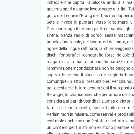
imbecille che capita. Qualcosa andò alla malo
governa sparì a gambe levate verso altri lidi. Tut
golfo del Leone e l’Etang de Thau ma dappertut
Sète e invece di puntare verso l'alto mare, v
Corniche lungo il terreno piatto di sabbia, ghiai
sirena. Senza radio di bordo, senza macchine
popolazione locale, dei lavoratori del mare, dei 
rigore della lingua raffinata, la chiaroveggenz
dischi fonografici, iconografie forse ridicole
magari sarà rimasto anche l'imbarazzo de
l'ammirazione incondizionata non ha bisogno di sc
sapeva bene che il successo e la gloria han
comunque un atto di presunzione. Per chiunque
agli occhi delle future generazioni il suo posto
Béranger, lo chansonnier che per amore della su
considera al pari di Stendhal, Dumas o Victor H
tardi la celebrità in vita, anche il mito nero 
Verlain morì in miseria, come Nerval e probab
così male anche se non è stata rispettata la s
un cimitero per turisti, non esistono piantine a