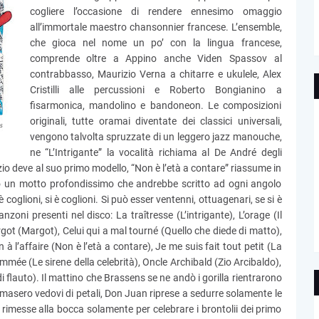
cogliere l’occasione di rendere ennesimo omaggio
all’immortale maestro chansonnier francese. L’ensemble,
che gioca nel nome un po’ con la lingua francese,
comprende oltre a Appino anche Viden Spassov al
contrabbasso, Maurizio Verna a chitarre e ukulele, Alex
Cristilli alle percussioni e Roberto Bongianino a
fisarmonica, mandolino e bandoneon. Le composizioni
originali, tutte oramai diventate dei classici universali,
vengono talvolta spruzzate di un leggero jazz manouche,
ne “L’Intrigante” la vocalità richiama al De André degli
rizio deve al suo primo modello, “Non è l’età a contare” riassume in
 un motto profondissimo che andrebbe scritto ad ogni angolo
è coglioni, si è coglioni. Si può esser ventenni, ottuagenari, se si è
anzoni presenti nel disco: La traîtresse (L’intrigante), L’orage (Il
t (Margot), Celui qui a mal tourné (Quello che diede di matto),
 à l’affaire (Non è l’età a contare), Je me suis fait tout petit (La
mée (Le sirene della celebrità), Oncle Archibald (Zio Arcibaldo),
di flauto). Il mattino che Brassens se ne andò i gorilla rientrarono
 rimasero vedovi di petali, Don Juan riprese a sedurre solamente le
 rimesse alla bocca solamente per celebrare i brontolii dei primo