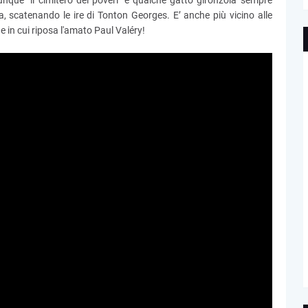
unque "il cimitero dei poveri" e qualche gatto gironzola sempre
, scatenando le ire di Tonton Georges. E’ anche più vicino alle
e in cui riposa l'amato Paul Valéry!