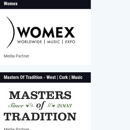
Womex
Media Partner
Masters Of Tradition - West | Cork | Music
Media Partner