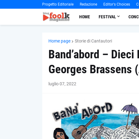
Progetto Editoriale
Redazione
Editor's Choices
C
HOME
FESTIVAL
CONC
Home page
Storie di Cantautori
Band’abord – Dieci 
Georges Brassens (
luglio 07, 2022