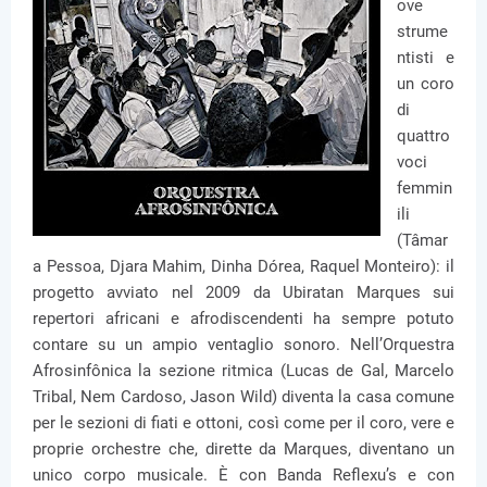
ove
strume
ntisti e
un coro
di
quattro
voci
femmin
ili
(Tâmar
a Pessoa, Djara Mahim, Dinha Dórea, Raquel Monteiro): il
progetto avviato nel 2009 da Ubiratan Marques sui
repertori africani e afrodiscendenti ha sempre potuto
contare su un ampio ventaglio sonoro. Nell’Orquestra
Afrosinfônica la sezione ritmica (Lucas de Gal, Marcelo
Tribal, Nem Cardoso, Jason Wild) diventa la casa comune
per le sezioni di fiati e ottoni, così come per il coro, vere e
proprie orchestre che, dirette da Marques, diventano un
unico corpo musicale. È con Banda Reflexu’s e con