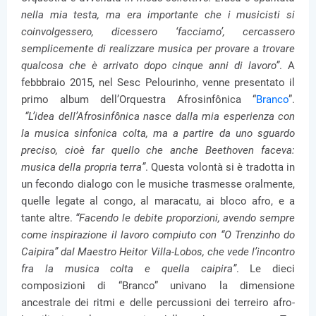
nella mia testa, ma era importante che i musicisti si
coinvolgessero, dicessero ‘facciamo’, cercassero
semplicemente di realizzare musica per provare a trovare
qualcosa che è arrivato dopo cinque anni di lavoro”
. A
febbbraio 2015, nel Sesc Pelourinho, venne presentato il
primo album dell’Orquestra Afrosinfônica “
Branco
”.
“L’idea dell’Afrosinfônica nasce dalla mia esperienza con
la musica sinfonica colta, ma a partire da uno sguardo
preciso, cioè far quello che anche Beethoven faceva:
musica della propria terra”
. Questa volontà si è tradotta in
un fecondo dialogo con le musiche trasmesse oralmente,
quelle legate al congo, al maracatu, ai bloco afro, e a
tante altre.
“Facendo le debite proporzioni, avendo sempre
come inspirazione il lavoro compiuto con “O Trenzinho do
Caipira” dal Maestro Heitor Villa-Lobos, che vede l’incontro
fra la musica colta e quella caipira”
. Le dieci
composizioni di “Branco” univano la dimensione
ancestrale dei ritmi e delle percussioni dei terreiro afro-