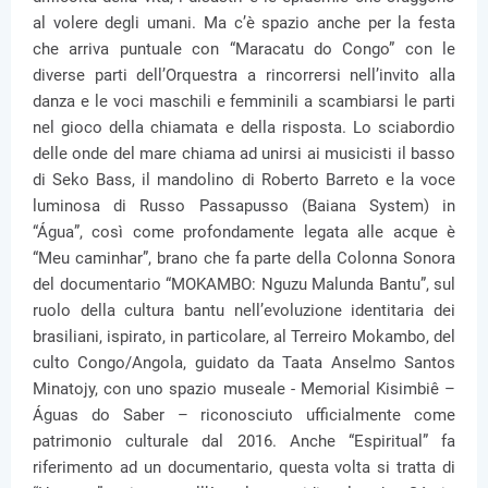
al volere degli umani. Ma c’è spazio anche per la festa
che arriva puntuale con “Maracatu do Congo” con le
diverse parti dell’Orquestra a rincorrersi nell’invito alla
danza e le voci maschili e femminili a scambiarsi le parti
nel gioco della chiamata e della risposta. Lo sciabordio
delle onde del mare chiama ad unirsi ai musicisti il basso
di Seko Bass, il mandolino di Roberto Barreto e la voce
luminosa di Russo Passapusso (Baiana System) in
“Água”, così come profondamente legata alle acque è
“Meu caminhar”, brano che fa parte della Colonna Sonora
del documentario “MOKAMBO: Nguzu Malunda Bantu”, sul
ruolo della cultura bantu nell’evoluzione identitaria dei
brasiliani, ispirato, in particolare, al Terreiro Mokambo, del
culto Congo/Angola, guidato da Taata Anselmo Santos
Minatojy, con uno spazio museale - Memorial Kisimbiê –
Águas do Saber – riconosciuto ufficialmente come
patrimonio culturale dal 2016. Anche “Espiritual” fa
riferimento ad un documentario, questa volta si tratta di