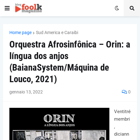
Home page
Sud America e Caraibi
Orquestra Afrosinfônica – Orin: a
língua dos anjos
(BaianaSystem/Máquina de
Louco, 2021)
gennaio 13, 2022
0
Ventitré
membri
,
diciann