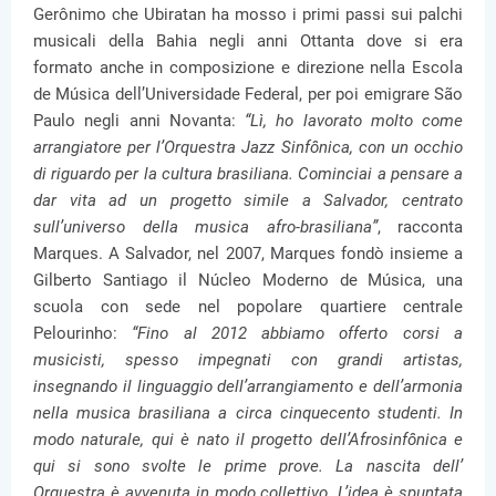
Gerônimo che Ubiratan ha mosso i primi passi sui palchi
musicali della Bahia negli anni Ottanta dove si era
formato anche in composizione e direzione nella Escola
de Música dell’Universidade Federal, per poi emigrare São
Paulo negli anni Novanta:
“Lì, ho lavorato molto come
arrangiatore per l’Orquestra Jazz Sinfônica, con un occhio
di riguardo per la cultura brasiliana. Cominciai a pensare a
dar vita ad un progetto simile a Salvador, centrato
sull’universo della musica afro-brasiliana”
, racconta
Marques. A Salvador, nel 2007, Marques fondò insieme a
Gilberto Santiago il Núcleo Moderno de Música, una
scuola con sede nel popolare quartiere centrale
Pelourinho:
“Fino al 2012 abbiamo offerto corsi a
musicisti, spesso impegnati con grandi artistas,
insegnando il linguaggio dell’arrangiamento e dell’armonia
nella musica brasiliana a circa cinquecento studenti. In
modo naturale, qui è nato il progetto dell’Afrosinfônica e
qui si sono svolte le prime prove. La nascita dell’
Orquestra è avvenuta in modo collettivo. L’idea è spuntata