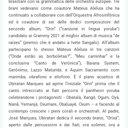
brasiliani con la grammatica delle orchestra europee. Tre
brani vedevano come coautore Mateus Aleluia che ha
continuato a collaborare con dell’Orquestra Afrosinfônica
ed è coautore di sei delle dodici composizioni del
secondo album, “Orin” (“canzone in lingua yoruba")
candidato ai Grammy 2021 al miglior album di musica “de
raízes” (premio che è andato a Ivete Sangalo). All’album
partecipano lo stesso Mateus Aleluia in tre canzoni
(“Onde estão as borboletas?”, “Meu caminhar” e la
conclusiva “Canto de Verônica”), Baiana System,
Gerônimo, Lazzo Matumbi, e Aquim Sacramento com
marimba, vibrafono e xilofono. È il piano acustico di
Ubiratan Marques ad aprire l’iniziale “Orin” prima che il
canto intrecciato ai fiati percorra il pantheon yoruba
celebrandone i protagonisti - Obatalá, Xangô, Ogum, Oyá,
Nanã, Yemanjá, Oxumare, Obaluayê, Oxum – e facendo al
contempo crescere i pieni corali e orchestrali. Al padre,
José Marques, Ubiratan dedica il secondo brano, “Orixá”,
aperto dalle percussioni e dai fiati, ora solenni, ora a