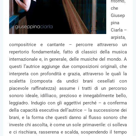
ritorno,
che
Giusep
pina
Ciarla –
arpista,
compositrice e cantante – percorre attraverso un
repertorio fondamentale, fatto di classici della musica
internazionale e, in generale, delle musiche del mondo. A
questi l’autrice aggiunge due composizioni originali, che
interpreta con profondità e grazia, attraverso le quali la
scaletta (composta da undici brani cesellati con
piacevole raffinatezza) assume i tratti di un percorso
sonoro ideale, idilliaco, prezioso e innegabilmente bello,
leggiadro. Indugio con gli aggettivi perché – a conferma
della capacità esecutiva dell’autrice – la successione dei
brani, e la forma che questi danno al flusso sonoro che
investe chi ascolta, è come un sole primaverile: ci solleva
e ci rischiara, rasserena e scalda, sospendendo il tempo