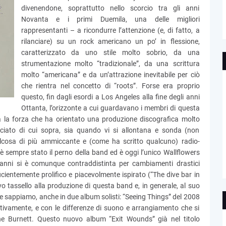
divenendone, soprattutto nello scorcio tra gli anni
Novanta e i primi Duemila, una delle migliori
rappresentanti – a ricondurre l’attenzione (e, di fatto, a
rilanciare) su un rock americano un po’ in flessione,
caratterizzato da uno stile molto sobrio, da una
strumentazione molto “tradizionale”, da una scrittura
molto “americana” e da un’attrazione inevitabile per ciò
che rientra nel concetto di “roots”. Forse era proprio
questo, fin dagli esordi a Los Angeles alla fine degli anni
Ottanta, l’orizzonte a cui guardavano i membri di questa
a la forza che ha orientato una produzione discografica molto
cciato di cui sopra, sia quando vi si allontana e sonda (non
cosa di più ammiccante e (come ha scritto qualcuno) radio-
è sempre stato il perno della band ed è oggi l’unico Wallflowers
i anni si è comunque contraddistinta per cambiamenti drastici
icientemente prolifico e piacevolmente ispirato (“The dive bar in
 tassello alla produzione di questa band e, in generale, al suo
me sappiamo, anche in due album solisti: “Seeing Things” del 2008
tivamente, e con le differenze di suono e arrangiamento che si
 Burnett. Questo nuovo album “Exit Wounds” già nel titolo