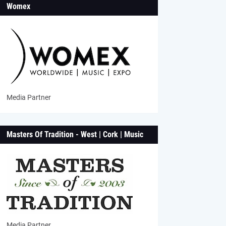
Womex
Media Partner
Masters Of Tradition - West | Cork | Music
Media Partner