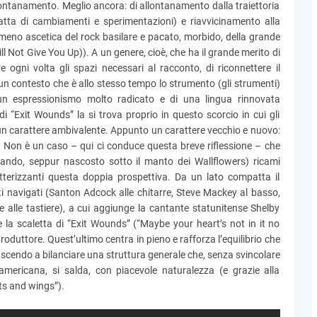
lontanamento. Meglio ancora: di allontanamento dalla traiettoria
fatta di cambiamenti e sperimentazioni) e riavvicinamento alla
 meno ascetica del rock basilare e pacato, morbido, della grande
ll Not Give You Up)). A un genere, cioè, che ha il grande merito di
re ogni volta gli spazi necessari al racconto, di riconnettere il
un contesto che è allo stesso tempo lo strumento (gli strumenti)
 un espressionismo molto radicato e di una lingua rinnovata
di “Exit Wounds” la si trova proprio in questo scorcio in cui gli
o un carattere ambivalente. Appunto un carattere vecchio e nuovo:
. Non è un caso – qui ci conduce questa breve riflessione – che
lando, seppur nascosto sotto il manto dei Wallflowers) ricami
tterizzanti questa doppia prospettiva. Da un lato compatta il
i navigati (Santon Adcock alle chitarre, Steve Mackey al basso,
 alle tastiere), a cui aggiunge la cantante statunitense Shelby
la scaletta di “Exit Wounds” (“Maybe your heart’s not in it no
roduttore. Quest’ultimo centra in pieno e rafforza l’equilibrio che
scendo a bilanciare una struttura generale che, senza svincolare
 americana, si salda, con piacevole naturalezza (e grazie alla
ots and wings”).