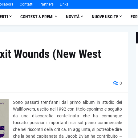
ollabora
Contatti
Partners
Links
ERTI
CONTEST & PREMI
NOVITÀ
NUOVE USCITE
FOR
Exit Wounds (New West
0
Sono passati trent’anni dal primo album in studio dei
Wallflowers, uscito nel 1992 con titolo eponimo e seguito
da una discografia centellinata che ha comunque
toccato posizioni importanti sia sul piano commerciale
che nei riscontri della critica. In aggiunta, si potrebbe dire
che la band capitanata da Jacob Dylan ha contribuito –