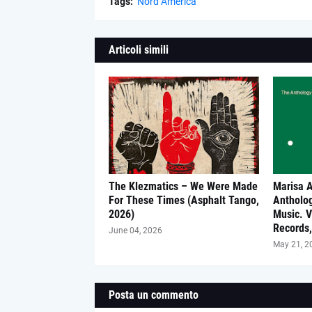
Tags:
Nord America
Articoli simili
The Klezmatics – We Were Made
Marisa 
For These Times (Asphalt Tango,
Antholo
2026)
Music. V
Records,
June 04, 2026
May 21, 2
Posta un commento