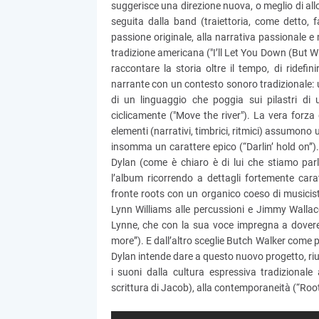
suggerisce una direzione nuova, o meglio di al
seguita dalla band (traiettoria, come detto, 
passione originale, alla narrativa passionale e
tradizione americana ("I’ll Let You Down (But Wi
raccontare la storia oltre il tempo, di ridefini
narrante con un contesto sonoro tradizionale: 
di un linguaggio che poggia sui pilastri di
ciclicamente ("Move the river"). La vera forza 
elementi (narrativi, timbrici, ritmici) assumon
insomma un carattere epico (“Darlin’ hold on”)
Dylan (come è chiaro è di lui che stiamo par
l’album ricorrendo a dettagli fortemente cara
fronte roots con un organico coeso di musicist
Lynn Williams alle percussioni e Jimmy Wallace
Lynne, che con la sua voce impregna a dovere 
more”). E dall’altro sceglie Butch Walker come p
Dylan intende dare a questo nuovo progetto, riu
i suoni dalla cultura espressiva tradizionale
scrittura di Jacob), alla contemporaneità (“Ro