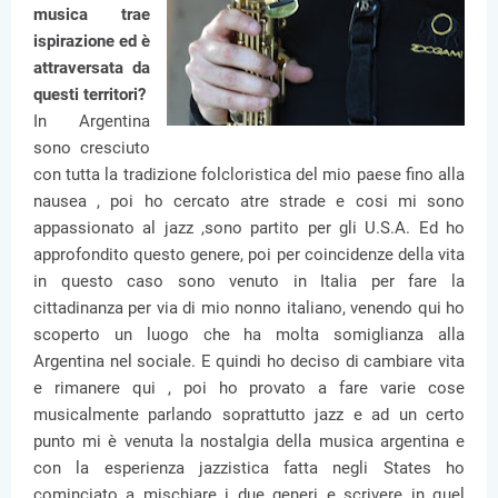
musica trae
ispirazione ed è
attraversata da
questi territori?
In Argentina
sono cresciuto
con tutta la tradizione folcloristica del mio paese fino alla
nausea , poi ho cercato atre strade e cosi mi sono
appassionato al jazz ,sono partito per gli U.S.A. Ed ho
approfondito questo genere, poi per coincidenze della vita
in questo caso sono venuto in Italia per fare la
cittadinanza per via di mio nonno italiano, venendo qui ho
scoperto un luogo che ha molta somiglianza alla
Argentina nel sociale. E quindi ho deciso di cambiare vita
e rimanere qui , poi ho provato a fare varie cose
musicalmente parlando soprattutto jazz e ad un certo
punto mi è venuta la nostalgia della musica argentina e
con la esperienza jazzistica fatta negli States ho
cominciato a mischiare i due generi e scrivere in quel