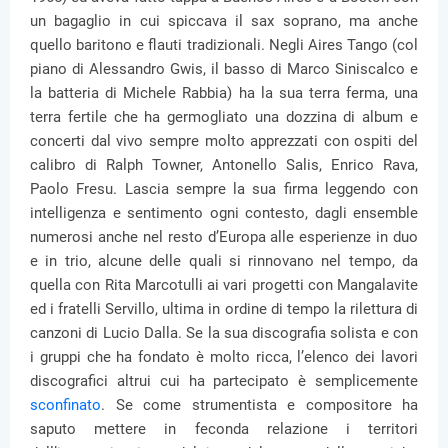
un bagaglio in cui spiccava il sax soprano, ma anche
quello baritono e flauti tradizionali. Negli Aires Tango (col
piano di Alessandro Gwis, il basso di Marco Siniscalco e
la batteria di Michele Rabbia) ha la sua terra ferma, una
terra fertile che ha germogliato una dozzina di album e
concerti dal vivo sempre molto apprezzati con ospiti del
calibro di Ralph Towner, Antonello Salis, Enrico Rava,
Paolo Fresu. Lascia sempre la sua firma leggendo con
intelligenza e sentimento ogni contesto, dagli ensemble
numerosi anche nel resto d’Europa alle esperienze in duo
e in trio, alcune delle quali si rinnovano nel tempo, da
quella con Rita Marcotulli ai vari progetti con Mangalavite
ed i fratelli Servillo, ultima in ordine di tempo la rilettura di
canzoni di Lucio Dalla. Se la sua discografia solista e con
i gruppi che ha fondato è molto ricca, l’elenco dei lavori
discografici altrui cui ha partecipato è semplicemente
sconfinato
. Se come strumentista e compositore ha
saputo mettere in feconda relazione i territori