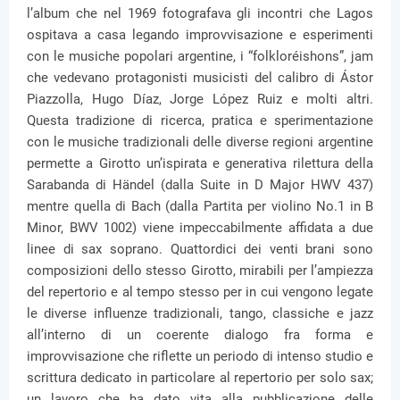
l’album che nel 1969 fotografava gli incontri che Lagos
ospitava a casa legando improvvisazione e esperimenti
con le musiche popolari argentine, i “folkloréishons”, jam
che vedevano protagonisti musicisti del calibro di Ástor
Piazzolla, Hugo Díaz, Jorge López Ruiz e molti altri.
Questa tradizione di ricerca, pratica e sperimentazione
con le musiche tradizionali delle diverse regioni argentine
permette a Girotto un’ispirata e generativa rilettura della
Sarabanda di Händel (dalla Suite in D Major HWV 437)
mentre quella di Bach (dalla Partita per violino No.1 in B
Minor, BWV 1002) viene impeccabilmente affidata a due
linee di sax soprano. Quattordici dei venti brani sono
composizioni dello stesso Girotto, mirabili per l’ampiezza
del repertorio e al tempo stesso per in cui vengono legate
le diverse influenze tradizionali, tango, classiche e jazz
all’interno di un coerente dialogo fra forma e
improvvisazione che riflette un periodo di intenso studio e
scrittura dedicato in particolare al repertorio per solo sax;
un lavoro che ha dato vita alla pubblicazione delle