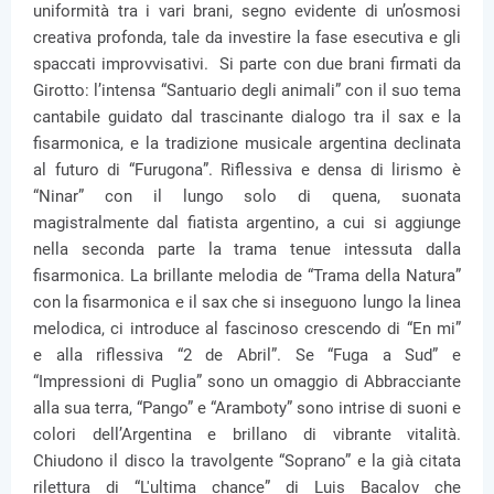
uniformità tra i vari brani, segno evidente di un’osmosi
creativa profonda, tale da investire la fase esecutiva e gli
spaccati improvvisativi. Si parte con due brani firmati da
Girotto: l’intensa “Santuario degli animali” con il suo tema
cantabile guidato dal trascinante dialogo tra il sax e la
fisarmonica, e la tradizione musicale argentina declinata
al futuro di “Furugona”. Riflessiva e densa di lirismo è
“Ninar” con il lungo solo di quena, suonata
magistralmente dal fiatista argentino, a cui si aggiunge
nella seconda parte la trama tenue intessuta dalla
fisarmonica. La brillante melodia de “Trama della Natura”
con la fisarmonica e il sax che si inseguono lungo la linea
melodica, ci introduce al fascinoso crescendo di “En mi”
e alla riflessiva “2 de Abril”. Se “Fuga a Sud” e
“Impressioni di Puglia” sono un omaggio di Abbracciante
alla sua terra, “Pango” e “Aramboty” sono intrise di suoni e
colori dell’Argentina e brillano di vibrante vitalità.
Chiudono il disco la travolgente “Soprano” e la già citata
rilettura di “L'ultima chance” di Luis Bacalov che