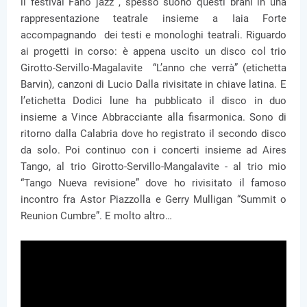
il festival Fano jazz , spesso suono questi brani in una
rappresentazione teatrale insieme a Iaia Forte
accompagnando dei testi e monologhi teatrali. Riguardo
ai progetti in corso: è appena uscito un disco col trio
Girotto-Servillo-Magalavite “L’anno che verrà” (etichetta
Barvin), canzoni di Lucio Dalla rivisitate in chiave latina. E
l’etichetta Dodici lune ha pubblicato il disco in duo
insieme a Vince Abbracciante alla fisarmonica. Sono di
ritorno dalla Calabria dove ho registrato il secondo disco
da solo. Poi continuo con i concerti insieme ad Aires
Tango, al trio Girotto-Servillo-Mangalavite - al trio mio
“Tango Nueva revisione” dove ho rivisitato il famoso
incontro fra Astor Piazzolla e Gerry Mulligan “Summit o
Reunion Cumbre”. E molto altro…