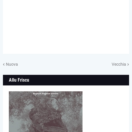
Nuova
Vecchia
Allu Friscu