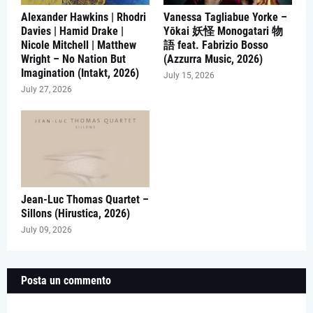
Alexander Hawkins | Rhodri
Vanessa Tagliabue Yorke –
Davies | Hamid Drake |
Yōkai 妖怪 Monogatari 物
Nicole Mitchell | Matthew
語 feat. Fabrizio Bosso
Wright – No Nation But
(Azzurra Music, 2026)
Imagination (Intakt, 2026)
July 15, 2026
July 27, 2026
Jean-Luc Thomas Quartet –
Sillons (Hirustica, 2026)
July 09, 2026
Posta un commento