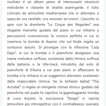
risultato è un album pieno di interessanti intuizioni
melodiche e vibrante di vitalità avant-garde, il tutto
colorato da atmosfere mediterranee che si alternano a
spaccati ora rarefatti, ora visionari ed onirici. L’ascolto si
apre con la divertente “Le Cirque des Regardes” una
elegante marcetta guidata dal piano in cui chitarra e
percussioni costruiscono la cornice perfetta in cui si
inserisce la tromba di Aquino che sul finale regala un
sontuoso assolo. Si prosegue con la riflessiva “Lazy
Days”, in cui la tromba e il pianoforte disegnano una
trama melodica soffusa, sostenuta dalla ritmica soffusa
della batteria, e la title-track, introdotta dal solo di
pianoforte di D’Auria a cui pian piano si affiancano la
tromba e la chitarra in un suggestivo alternarsi sostenuto
dalla impeccabile ritmica. Se la brillante ballad “The
Acrobat” ci regala un intrigante climax ritmico guidato dal
pianoforte nel quale fa capolino la giganteggiante tromba
di Luca Aquino, la successiva “Sergej” ci riporta
atmosfere più introspettive con il contrabbasso suonato