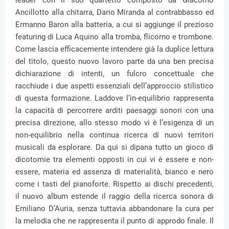
leader con il suo quartetto composto da Giacomo
Ancillotto alla chitarra, Dario Miranda al contrabbasso ed
Ermanno Baron alla batteria, a cui si aggiunge il prezioso
featuring di Luca Aquino alla tromba, flicorno e trombone.
Come lascia efficacemente intendere già la duplice lettura
del titolo, questo nuovo lavoro parte da una ben precisa
dichiarazione di intenti, un fulcro concettuale che
racchiude i due aspetti essenziali dell’approccio stilistico
di questa formazione. Laddove l’in-equilibrio rappresenta
la capacità di percorrere arditi paesaggi sonori con una
precisa direzione, allo stesso modo vi è l’esigenza di un
non-equilibrio nella continua ricerca di nuovi territori
musicali da esplorare. Da qui si dipana tutto un gioco di
dicotomie tra elementi opposti in cui vi è essere e non-
essere, materia ed assenza di materialità, bianco e nero
come i tasti del pianoforte. Rispetto ai dischi precedenti,
il nuovo album estende il raggio della ricerca sonora di
Emiliano D’Auria, senza tuttavia abbandonare la cura per
la melodia che ne rappresenta il punto di approdo finale. Il