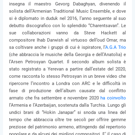
insegna il maestro Gevorg Dabaghyan, divenendo il
solista dell’Armenian Traditional Music Ensemble, e dove
si è diplomato in duduk nel 2016, l’anno seguente al suo
debutto discografico con lo splendido “Charentsavan”. Le
sue collaborazioni vanno da Steve Hackett al
compositore Ihab Darwish al virtuoso dell’oud Omar, ma
sa coltivare anche i gruppi di cui è ispiratore, l’
A.G.A Trio
(che abbraccia le musiche della Georgia e dell’Anatolia) e
l’Arsen Petrosyan Quartet. Il secondo album solista è
stato registrato a Yerevan a partire dall’estate del 2020,
come racconta lo stesso Petrosyan in un breve video che
ripercorre l’incontro a Londra con ARC e le difficoltà in
fase di produzione dell’album causate dal conflitto
armato che fra settembre e novembre 2020
ha coinvolto
l’Armenia e l’Azerbaijan, sostenuta dalla Turchia. Lungo gli
undici brani di “Hokin Janapar” si snoda una linea del
tempo che abbraccia oltre tre secoli per offrire gemme
preziose del patrimonio armeno, attingendo dal repertorio
popolare e da alcuni dei migliori compositori. E’ il caso di