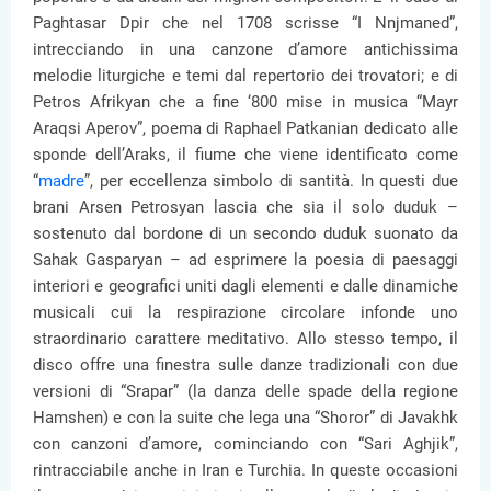
Paghtasar Dpir che nel 1708 scrisse “I Nnjmaned”,
intrecciando in una canzone d’amore antichissima
melodie liturgiche e temi dal repertorio dei trovatori; e di
Petros Afrikyan che a fine ‘800 mise in musica “Mayr
Araqsi Aperov”, poema di Raphael Patkanian dedicato alle
sponde dell’Araks, il fiume che viene identificato come
“
madre
”, per eccellenza simbolo di santità. In questi due
brani Arsen Petrosyan lascia che sia il solo duduk –
sostenuto dal bordone di un secondo duduk suonato da
Sahak Gasparyan – ad esprimere la poesia di paesaggi
interiori e geografici uniti dagli elementi e dalle dinamiche
musicali cui la respirazione circolare infonde uno
straordinario carattere meditativo. Allo stesso tempo, il
disco offre una finestra sulle danze tradizionali con due
versioni di “Srapar” (la danza delle spade della regione
Hamshen) e con la suite che lega una “Shoror” di Javakhk
con canzoni d’amore, cominciando con “Sari Aghjik”,
rintracciabile anche in Iran e Turchia. In queste occasioni