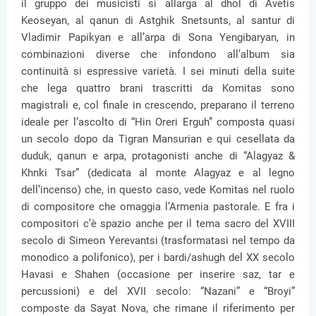
il gruppo dei musicisti si allarga al dhol di Avetis
Keoseyan, al qanun di Astghik Snetsunts, al santur di
Vladimir Papikyan e all’arpa di Sona Yengibaryan, in
combinazioni diverse che infondono all’album sia
continuità si espressive varietà. I sei minuti della suite
che lega quattro brani trascritti da Komitas sono
magistrali e, col finale in crescendo, preparano il terreno
ideale per l’ascolto di “Hin Oreri Erguh” composta quasi
un secolo dopo da Tigran Mansurian e qui cesellata da
duduk, qanun e arpa, protagonisti anche di “Alagyaz &
Khnki Tsar” (dedicata al monte Alagyaz e al legno
dell’incenso) che, in questo caso, vede Komitas nel ruolo
di compositore che omaggia l’Armenia pastorale. E fra i
compositori c’è spazio anche per il tema sacro del XVIII
secolo di Simeon Yerevantsi (trasformatasi nel tempo da
monodico a polifonico), per i bardi/ashugh del XX secolo
Havasi e Shahen (occasione per inserire saz, tar e
percussioni) e del XVII secolo: “Nazani” e “Broyi”
composte da Sayat Nova, che rimane il riferimento per