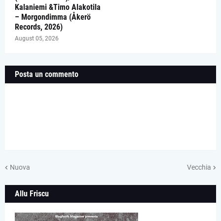
Kalaniemi &Timo Alakotila
– Morgondimma (Åkerö
Records, 2026)
August 05, 2026
Posta un commento
Nuova
Vecchia
Allu Friscu