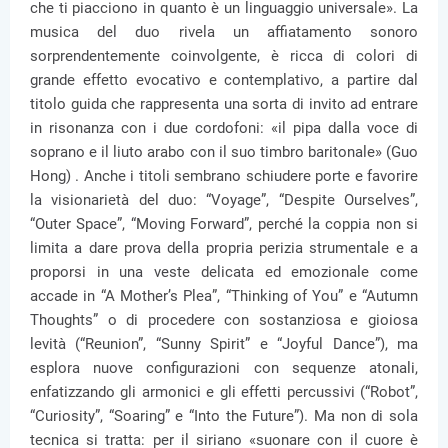
che ti piacciono in quanto è un linguaggio universale». La
musica del duo rivela un affiatamento sonoro
sorprendentemente coinvolgente, è ricca di colori di
grande effetto evocativo e contemplativo, a partire dal
titolo guida che rappresenta una sorta di invito ad entrare
in risonanza con i due cordofoni: «il pipa dalla voce di
soprano e il liuto arabo con il suo timbro baritonale» (Guo
Hong) . Anche i titoli sembrano schiudere porte e favorire
la visionarietà del duo: “Voyage”, “Despite Ourselves”,
“Outer Space”, “Moving Forward”, perché la coppia non si
limita a dare prova della propria perizia strumentale e a
proporsi in una veste delicata ed emozionale come
accade in “A Mother’s Plea”, “Thinking of You” e “Autumn
Thoughts” o di procedere con sostanziosa e gioiosa
levità (“Reunion”, “Sunny Spirit” e “Joyful Dance”), ma
esplora nuove configurazioni con sequenze atonali,
enfatizzando gli armonici e gli effetti percussivi (“Robot”,
“Curiosity”, “Soaring” e “Into the Future”). Ma non di sola
tecnica si tratta: per il siriano «suonare con il cuore è