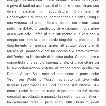
dialogare lo strumento cinese tastato e il liuto arabo, che
è privo di tasti ed usa i quarti di tono, o di combinare due
diversi sistemi di accordatura. Diplomata al
Conservatorio di Pechino, compositrice e didatta, Hong è
una virtuosa del pipa, il liuto a manico corto con cassa
piriforme dotato di quattro corde e suonato in posizione
quasi verticale. Rafea (il suo strumento è la versione a
cinque cori con la sesta corda singola) ha presieduto il
dipartimento di musica araba all’Istituto Superiore di
Musica di Damasco e per un decennio è stato direttore
dell’Orchestra Nazionale di musica araba. Compositore e
concertista di prestigio internazionale, ci piace citare tra
le sue collaborazioni esterne al mondo arabo quella con
Damon Albarn. Sulla scia del precedente si pone anche
“From our World to Yours”, registrato dal vivo nella
Krakum Performance Hall del college statunitense. «Le
nostre radici hanno un ruolo importante perché siamo
cresciuti ascoltando e amando la nostra musica nativa. -
ha dichiarato Rafea. - Quindi scegli tutti i brani musicali