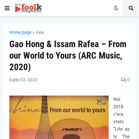
Home page
Asia
Gao Hong & Issam Rafea – From
our World to Yours (ARC Music,
2020)
luglio 03, 2020
0
Nel
2018
c’era
stato
“Life as
Is: The