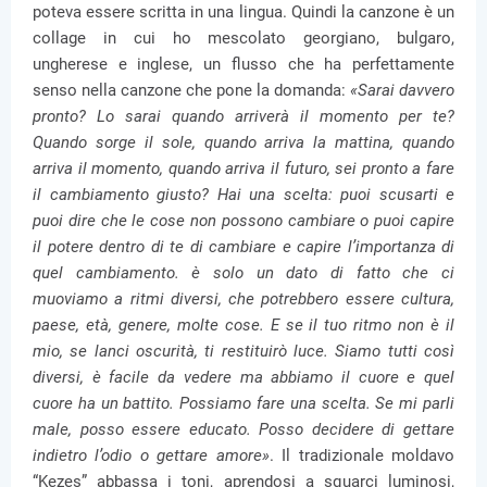
poteva essere scritta in una lingua. Quindi la canzone è un
collage in cui ho mescolato georgiano, bulgaro,
ungherese e inglese, un flusso che ha perfettamente
senso nella canzone che pone la domanda:
«
Sarai davvero
pronto? Lo sarai quando arriverà il momento per te?
Quando sorge il sole, quando arriva la mattina, quando
arriva il momento, quando arriva il futuro, sei pronto a fare
il cambiamento giusto? Hai una scelta: puoi scusarti e
puoi dire che le cose non possono cambiare o puoi capire
il potere dentro di te di cambiare e capire l’importanza di
quel cambiamento. è solo un dato di fatto che ci
muoviamo a ritmi diversi, che potrebbero essere cultura,
paese, età, genere, molte cose. E se il tuo ritmo non è il
mio, se lanci oscurità, ti restituirò luce. Siamo tutti così
diversi, è facile da vedere ma abbiamo il cuore e quel
cuore ha un battito. Possiamo fare una scelta. Se mi parli
male, posso essere educato. Posso decidere di gettare
indietro l’odio o gettare amore»
. Il tradizionale moldavo
“Kezes” abbassa i toni, aprendosi a squarci luminosi,