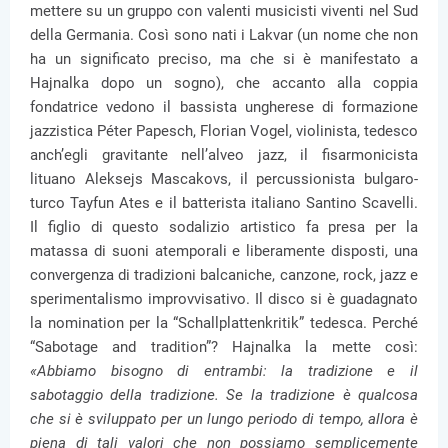
mettere su un gruppo con valenti musicisti viventi nel Sud
della Germania. Così sono nati i Lakvar (un nome che non
ha un significato preciso, ma che si è manifestato a
Hajnalka dopo un sogno), che accanto alla coppia
fondatrice vedono il bassista ungherese di formazione
jazzistica Péter Papesch, Florian Vogel, violinista, tedesco
anch’egli gravitante nell’alveo jazz, il fisarmonicista
lituano Aleksejs Mascakovs, il percussionista bulgaro-
turco Tayfun Ates e il batterista italiano Santino Scavelli.
Il figlio di questo sodalizio artistico fa presa per la
matassa di suoni atemporali e liberamente disposti, una
convergenza di tradizioni balcaniche, canzone, rock, jazz e
sperimentalismo improvvisativo. Il disco si è guadagnato
la nomination per la “Schallplattenkritik” tedesca. Perché
“Sabotage and tradition”? Hajnalka la mette così:
«Abbiamo bisogno di entrambi: la tradizione e il
sabotaggio della tradizione. Se la tradizione è qualcosa
che si è sviluppato per un lungo periodo di tempo, allora è
piena di tali valori che non possiamo semplicemente