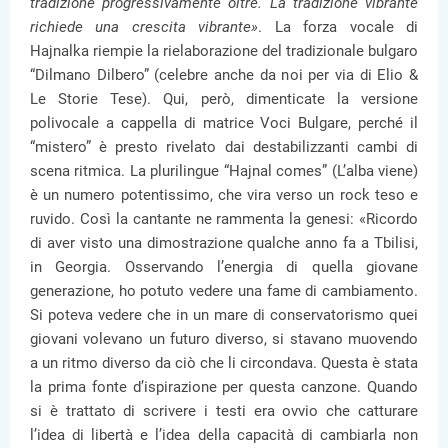
tradizione progressivamente oltre. La tradizione vibrante
richiede una crescita vibrante»
. La forza vocale di
Hajnalka riempie la rielaborazione del tradizionale bulgaro
“Dilmano Dilbero” (celebre anche da noi per via di Elio &
Le Storie Tese). Qui, però, dimenticate la versione
polivocale a cappella di matrice Voci Bulgare, perché il
“mistero” è presto rivelato dai destabilizzanti cambi di
scena ritmica. La plurilingue “Hajnal comes” (L’alba viene)
è un numero potentissimo, che vira verso un rock teso e
ruvido. Così la cantante ne rammenta la genesi: «Ricordo
di aver visto una dimostrazione qualche anno fa a Tbilisi,
in Georgia. Osservando l’energia di quella giovane
generazione, ho potuto vedere una fame di cambiamento.
Si poteva vedere che in un mare di conservatorismo quei
giovani volevano un futuro diverso, si stavano muovendo
a un ritmo diverso da ciò che li circondava. Questa è stata
la prima fonte d’ispirazione per questa canzone. Quando
si è trattato di scrivere i testi era ovvio che catturare
l’idea di libertà e l’idea della capacità di cambiarla non