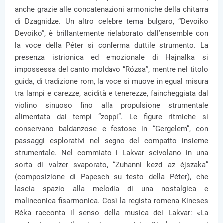
anche grazie alle concatenazioni armoniche della chitarra
di Dzagnidze. Un altro celebre tema bulgaro, “Devoiko
Devoiko”, è brillantemente rielaborato dall’ensemble con
la voce della Péter si conferma duttile strumento. La
presenza istrionica ed emozionale di Hajnalka si
impossessa del canto moldavo “Rózsa”, mentre nel titolo
guida, di tradizione rom, la voce si muove in egual misura
tra lampi e carezze, acidità e tenerezze, faincheggiata dal
violino sinuoso fino alla propulsione strumentale
alimentata dai tempi “zoppi”. Le figure ritmiche si
conservano baldanzose e festose in “Gergelem”, con
passaggi esplorativi nel segno del compatto insieme
strumentale. Nel commiato i Lakvar scivolano in una
sorta di valzer svaporato, “Zuhanni kezd az éjszaka”
(composizione di Papesch su testo della Péter), che
lascia spazio alla melodia di una nostalgica e
malinconica fisarmonica. Così la regista romena Kincses
Réka racconta il senso della musica dei Lakvar: «La