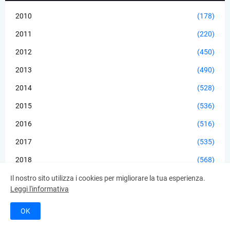
2010
(178)
2011
(220)
2012
(450)
2013
(490)
2014
(528)
2015
(536)
2016
(516)
2017
(535)
2018
(568)
2019
(557)
Il nostro sito utilizza i cookies per migliorare la tua esperienza.
Leggi l'informativa
2020
(506)
OK
2021
(577)