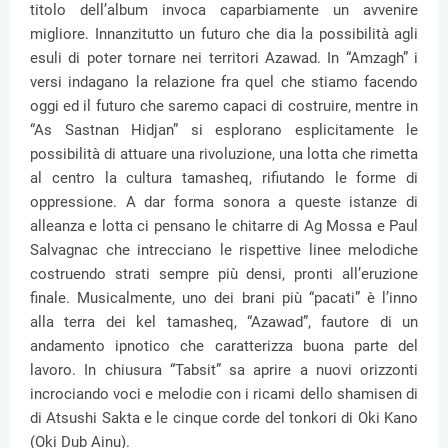
titolo dell’album invoca caparbiamente un avvenire
migliore. Innanzitutto un futuro che dia la possibilità agli
esuli di poter tornare nei territori Azawad. In “Amzagh” i
versi indagano la relazione fra quel che stiamo facendo
oggi ed il futuro che saremo capaci di costruire, mentre in
“As Sastnan Hidjan” si esplorano esplicitamente le
possibilità di attuare una rivoluzione, una lotta che rimetta
al centro la cultura tamasheq, rifiutando le forme di
oppressione. A dar forma sonora a queste istanze di
alleanza e lotta ci pensano le chitarre di Ag Mossa e Paul
Salvagnac che intrecciano le rispettive linee melodiche
costruendo strati sempre più densi, pronti all’eruzione
finale. Musicalmente, uno dei brani più “pacati” è l’inno
alla terra dei kel tamasheq, “Azawad”, fautore di un
andamento ipnotico che caratterizza buona parte del
lavoro. In chiusura “Tabsit” sa aprire a nuovi orizzonti
incrociando voci e melodie con i ricami dello shamisen di
di Atsushi Sakta e le cinque corde del tonkori di Oki Kano
(Oki Dub Ainu).