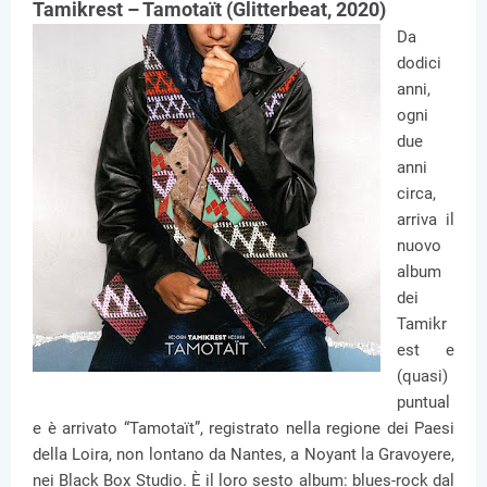
Tamikrest – Tamotaït (Glitterbeat, 2020)
Da
dodici
anni,
ogni
due
anni
circa,
arriva il
nuovo
album
dei
Tamikr
est e
(quasi)
puntual
e è arrivato “Tamotaït”, registrato nella regione dei Paesi
della Loira, non lontano da Nantes, a Noyant la Gravoyere,
nei Black Box Studio. È il loro sesto album: blues-rock dal