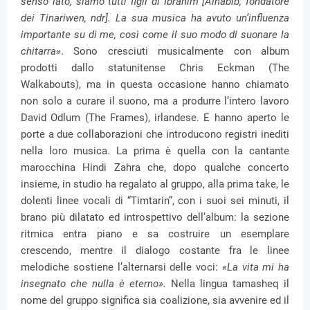
senso lato, siamo tutti figli di Ibrahim [Alhabib, fondatore
dei Tinariwen, ndr]. La sua musica ha avuto un’influenza
importante su di me, così come il suo modo di suonare la
chitarra»
. Sono cresciuti musicalmente con album
prodotti dallo statunitense Chris Eckman (The
Walkabouts), ma in questa occasione hanno chiamato
non solo a curare il suono, ma a produrre l’intero lavoro
David Odlum (The Frames), irlandese. E hanno aperto le
porte a due collaborazioni che introducono registri inediti
nella loro musica. La prima è quella con la cantante
marocchina Hindi Zahra che, dopo qualche concerto
insieme, in studio ha regalato al gruppo, alla prima take, le
dolenti linee vocali di “Timtarin”, con i suoi sei minuti, il
brano più dilatato ed introspettivo dell’album: la sezione
ritmica entra piano e sa costruire un esemplare
crescendo, mentre il dialogo costante fra le linee
melodiche sostiene l’alternarsi delle voci:
«La vita mi ha
insegnato che nulla è eterno».
Nella lingua tamasheq il
nome del gruppo significa sia coalizione, sia avvenire ed il