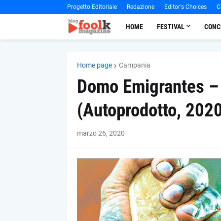
Progetto Editoriale
Redazione
Editor's Choices
C
HOME
FESTIVAL
CONC
Home page
Campania
Domo Emigrantes – 
(Autoprodotto, 202
marzo 26, 2020