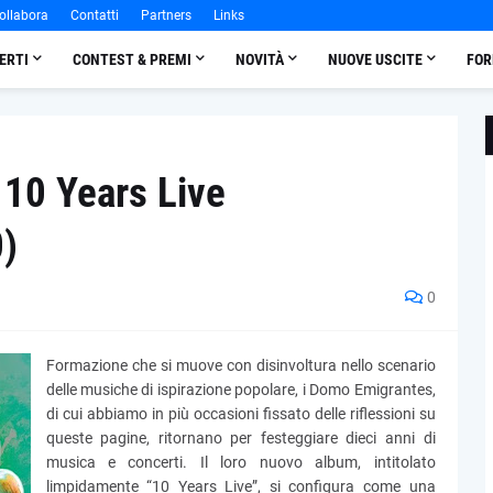
ollabora
Contatti
Partners
Links
ERTI
CONTEST & PREMI
NOVITÀ
NUOVE USCITE
FOR
10 Years Live
0)
0
Formazione che si muove con disinvoltura nello scenario
delle musiche di ispirazione popolare, i Domo Emigrantes,
di cui abbiamo in più occasioni fissato delle riflessioni su
queste pagine, ritornano per festeggiare dieci anni di
musica e concerti. Il loro nuovo album, intitolato
limpidamente “10 Years Live”, si configura come una