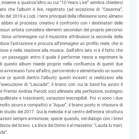
, insieme a qualcos’altro su cui “10 Years Live” sembra chiederci
ato che l’album è live, registrato (ad eccezione di “Cesarina”,
lio del 2019 a Lodi. I temi principali della riflessione sono almeno
 abbini al processo creativo il confronto con i destinatari delle
essun artista considera elementi secondari del proprio percorso
. Sono un’immagine cui il musicista attribuisce (a seconda della
 riduce l’astrazione e procura all’immagine un profilo reale, che si
one e nella reazione alla musica. Dall’altro lato vi è il fatto che
 un passaggio entro il quale il performer riesce a esprimere la
di questo album risiede proprio nella confluenza di questi due
ta si avvicinano l’uno all’altro, percorrendo e alimentando un suono
e (e quindi dentro l’album) questi incastri si realizzano alla
 l’esecuzione di “Leucade”, il brano con cui la band ha avuto il
el Premio Andrea Parodi: voci allineate alla perfezione, sostegno
uilibrate e trascinanti, variazioni ineccepibili. Poi vi sono i due
 molto sicuro e compatto) e “Aquai”, il brano posto in chiusura di
in studio del 2017. Qui la melodia è al centro dell’intera struttura
iazioni sempre armoniose, specie quando, nel dialogo con i brevi
rbidezza del brano. La lirica dei Domo è al massimo: “Lauda lu mari,
dda”.