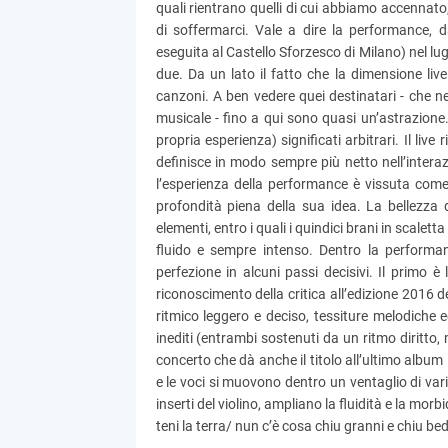
quali rientrano quelli di cui abbiamo accennato
di soffermarci. Vale a dire la performance, d
eseguita al Castello Sforzesco di Milano) nel lug
due. Da un lato il fatto che la dimensione live
canzoni. A ben vedere quei destinatari - che n
musicale - fino a qui sono quasi un’astrazione
propria esperienza) significati arbitrari. Il live
definisce in modo sempre più netto nell’interazi
l’esperienza della performance è vissuta come
profondità piena della sua idea. La bellezza 
elementi, entro i quali i quindici brani in scalet
fluido e sempre intenso. Dentro la performanc
perfezione in alcuni passi decisivi. Il primo è
riconoscimento della critica all’edizione 2016 d
ritmico leggero e deciso, tessiture melodiche eq
inediti (entrambi sostenuti da un ritmo diritto,
concerto che dà anche il titolo all’ultimo album 
e le voci si muovono dentro un ventaglio di var
inserti del violino, ampliano la fluidità e la mo
teni la terra/ nun c’è cosa chiu granni e chiu be