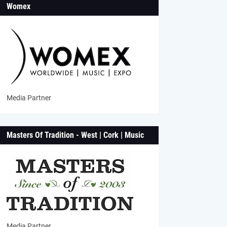
Womex
Media Partner
Masters Of Tradition - West | Cork | Music
Media Partner