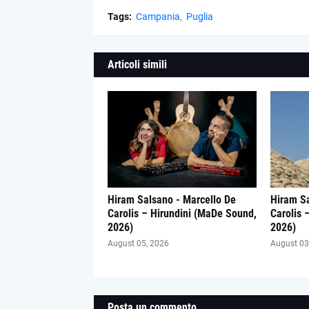
Tags:
Campania
Puglia
Articoli simili
Hiram Salsano - Marcello De
Hiram Sa
Carolis – Hirundini (MaDe Sound,
Carolis 
2026)
2026)
August 05, 2026
August 03
Posta un commento