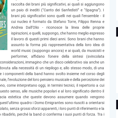
raccolta dei brani più significativi, ai quali si aggiungono
un paio di inediti (“Canto dei Sanfedisti” e “Spagna”). I
brani più significativi sono quelli nei quali l’ensemble - il
cui nucleo è formato da Stefano Torre, Filippo Renna e
Andrea Dall’Olio - riconosce la linea delle proprie
ispirazioni, e quelli, suppongo, che hanno meglio espresso
il lavoro di questi primi dieci anni. Sono brani che hanno
assunto la forma più rappresentativa della loro idea di
world music (suppongo ancora) e ai quali, da musicisti e
performer, affidano l’onere della sintesi (svincolata
 considerazioni, immagino che un disco celebrativo sia anche un
vuta alla necessità di un riepilogo e, allo stesso modo, di una
 che i componenti della band hanno svolto insieme nel corso degli
ale, l’evoluzione del loro pensiero musicale e della percezione dei
o, come interpretano oggi, in termini tecnici, il repertorio a cui
esto senso, alle musiche popolari e al loro significato dentro il
efficacia estetica che queste devono assumere quando vengono
quest’ultimo quadro i Domo Emigrantes sono riusciti a orientarsi
o, senza grossi sforzi apparenti, i loro punti di riferimento e la
ibadirlo, perché la band ci conferma i suoi punti di forza. Tra i