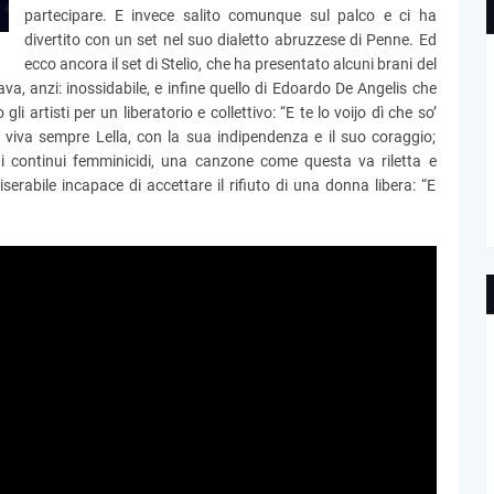
partecipare. E invece salito comunque sul palco e ci ha
divertito con un set nel suo dialetto abruzzese di Penne. Ed
ecco ancora il set di Stelio, che ha presentato alcuni brani del
va, anzi: inossidabile, e infine quello di Edoardo De Angelis che
 artisti per un liberatorio e collettivo: “E te lo voijo dì che so’
 viva sempre Lella, con la sua indipendenza e il suo coraggio;
i continui femminicidi, una canzone come questa va riletta e
serabile incapace di accettare il rifiuto di una donna libera: “E