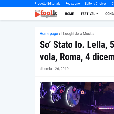
Progetto Editoriale
Redazione
Editor's Choices
C
HOME
FESTIVAL
CONC
Home page
I Luoghi della Musica
So’ Stato Io. Lella,
vola, Roma, 4 dice
dicembre 26, 2019