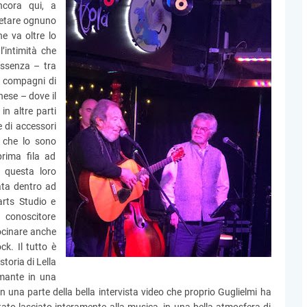
ncora qui, a
pretare ognuno
e va oltre lo
’intimità che
ssenza – tra
o compagni di
hese – dove il
n altre parti
e di accessori
 che lo sono
prima fila ad
e questa loro
ata dentro ad
arts Studio e
 conoscitore
ocinare anche
k. Il tutto è
toria di Lella
amante in una
n una parte della bella intervista video che proprio Guglielmi ha