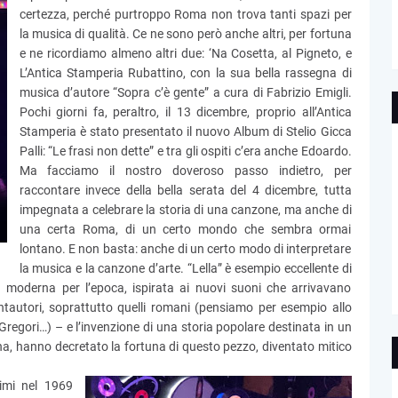
certezza, perché purtroppo Roma non trova tanti spazi per
la musica di qualità. Ce ne sono però anche altri, per fortuna
e ne ricordiamo almeno altri due: ‘Na Cosetta, al Pigneto, e
L’Antica Stamperia Rubattino, con la sua bella rassegna di
musica d’autore “Sopra c’è gente” a cura di Fabrizio Emigli.
Pochi giorni fa, peraltro, il 13 dicembre, proprio all’Antica
Stamperia è stato presentato il nuovo Album di Stelio Gicca
Palli: “Le frasi non dette” e tra gli ospiti c’era anche Edoardo.
Ma facciamo il nostro doveroso passo indietro, per
raccontare invece della bella serata del 4 dicembre, tutta
impegnata a celebrare la storia di una canzone, ma anche di
una certa Roma, di un certo mondo che sembra ormai
lontano. E non basta: anche di un certo modo di interpretare
la musica e la canzone d’arte. “Lella” è esempio eccellente di
a moderna per l’epoca, ispirata ai nuovi suoni che arrivavano
tautori, soprattutto quelli romani (pensiamo per esempio allo
 Gregori…) – e l’invenzione di una storia popolare destinata in un
a, hanno decretato la fortuna di questo pezzo, diventato mitico
simi nel 1969