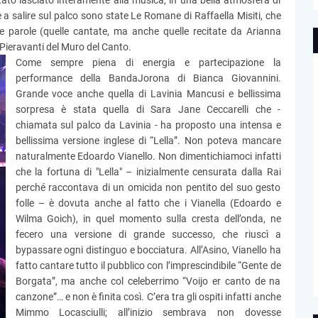
tato lasciato interamente alla musica, in una bella atmosfera di
 a salire sul palco sono state Le Romane di Raffaella Misiti, che
 parole (quelle cantate, ma anche quelle recitate da Arianna
 Pieravanti del Muro del Canto.
Come sempre piena di energia e partecipazione la
performance della BandaJorona di Bianca Giovannini.
Grande voce anche quella di Lavinia Mancusi e bellissima
sorpresa è stata quella di Sara Jane Ceccarelli che -
chiamata sul palco da Lavinia - ha proposto una intensa e
bellissima versione inglese di “Lella”. Non poteva mancare
naturalmente Edoardo Vianello. Non dimentichiamoci infatti
che la fortuna di "Lella" – inizialmente censurata dalla Rai
perché raccontava di un omicida non pentito del suo gesto
folle – è dovuta anche al fatto che i Vianella (Edoardo e
Wilma Goich), in quel momento sulla cresta dell’onda, ne
fecero una versione di grande successo, che riuscì a
bypassare ogni distinguo e bocciatura. All’Asino, Vianello ha
fatto cantare tutto il pubblico con l’imprescindibile “Gente de
Borgata”, ma anche col celeberrimo “Voijo er canto de na
canzone”… e non è finita così. C’era tra gli ospiti infatti anche
Mimmo Locasciulli; all’inizio sembrava non dovesse