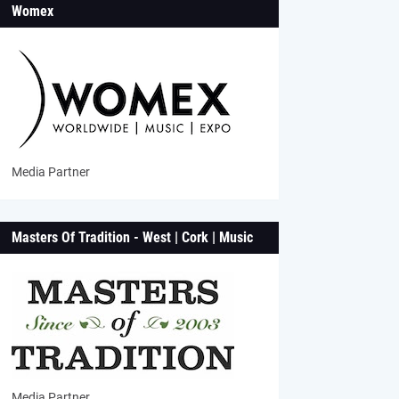
Womex
Media Partner
Masters Of Tradition - West | Cork | Music
Media Partner