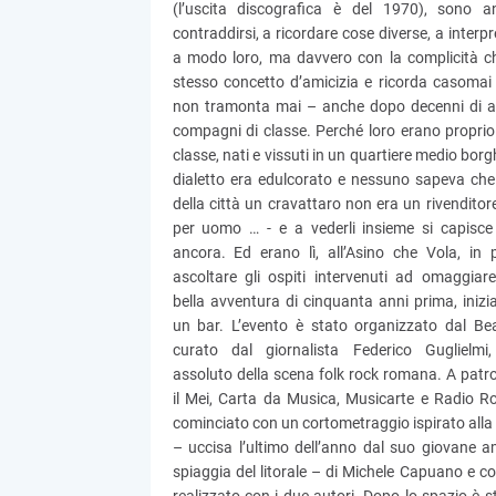
(l’uscita discografica è del 1970), sono a
contraddirsi, a ricordare cose diverse, a inter
a modo loro, ma davvero con la complicità ch
stesso concetto d’amicizia e ricorda casomai l
non tramonta mai – anche dopo decenni di a
compagni di classe. Perché loro erano propri
classe, nati e vissuti in un quartiere medio borg
dialetto era edulcorato e nessuno sapeva che i
della città un cravattaro non era un rivenditor
per uomo … - e a vederli insieme si capisce
ancora. Ed erano lì, all’Asino che Vola, in 
ascoltare gli ospiti intervenuti ad omaggiar
bella avventura di cinquanta anni prima, inizi
un bar. L’evento è stato organizzato dal Be
curato dal giornalista Federico Guglielmi,
assoluto della scena folk rock romana. A patr
il Mei, Carta da Musica, Musicarte e Radio Roc
cominciato con un cortometraggio ispirato alla s
– uccisa l’ultimo dell’anno dal suo giovane 
spiaggia del litorale – di Michele Capuano e co