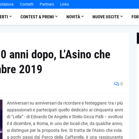
ollabora
Contatti
Partners
Links
ERTI
CONTEST & PREMI
NOVITÀ
NUOVE USCITE
FOR
 50 anni dopo, L’Asino che
mbre 2019
0
Anniversari su anniversari da ricordare e festeggiare: tra i più
appassionati e partecipati quello dedicato ai cinquanta anni
di “Lella” - di Edoardo De Angelis e Stelio Gicca Palli – svoltosi
il 4 dicembre, a Roma, in uno dei locali che, da qualche anno,
si distingue per la proposta live. Si tratta de l’Asino che vola:
a pochi passi dal Parco della Caffarella, è una rassicurante