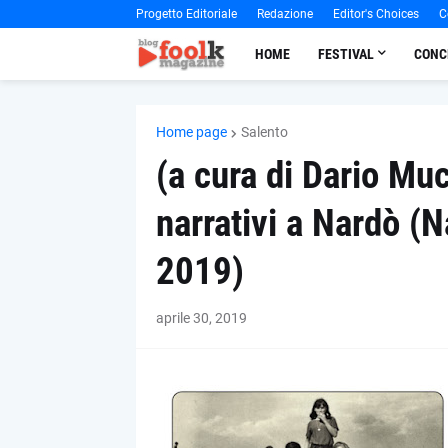
Progetto Editoriale
Redazione
Editor's Choices
C
HOME
FESTIVAL
CONC
Home page
Salento
(a cura di Dario Muc
narrativi a Nardò (N
2019)
aprile 30, 2019