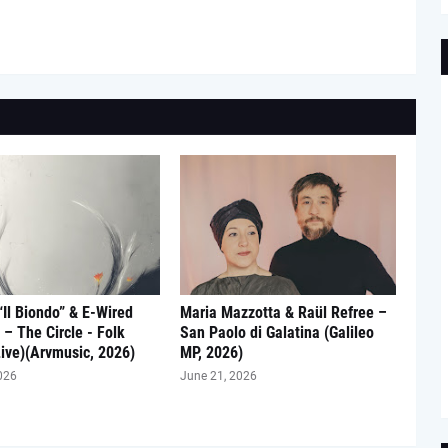
Il Biondo” & E-Wired
Maria Mazzotta & Raül Refree –
– The Circle - Folk
San Paolo di Galatina (Galileo
ive)(Arvmusic, 2026)
MP, 2026)
026
June 21, 2026