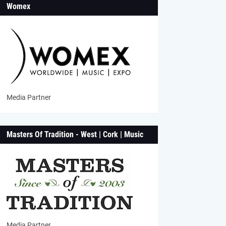
Womex
Media Partner
Masters Of Tradition - West | Cork | Music
Media Partner