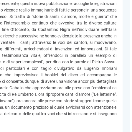
a precedente, questa nuova pubblicazione raccoglie le registrazioni
ano vicende reali o immaginarie di fatti e persone in una sequenza
so. Si tratta di "storie di santi, d'amore, morte e guerra" che
e l’interscambio continuo che avveniva tra le diverse culture
 fine Ottocento, da Costantino Nigra nell’individuare nell'Italia
ca, le ricerche successive ne hanno evidenziato la presenza anche in
ventate. I canti, attraverso le voci dei cantori, si muovevano,
 differenti, arricchendosi di invenzioni ed innovazioni. Di tale
estimonianza vitale, offrendoci in parallelo un esempio di
o di saperi complessi”, per dirla con le parole di Pietro Sassu.
di particolari e con taglio divulgativo da Eugenio Imbriani
nto che impreziosisce il booklet del disco ed accompagna le
lto ci consente, dunque, di avere una visione ancor più dettagliata
 Sorelle Gaballo che apprezziamo ora alle prese con l’emblematica
cita di Re Umberto I, ora riproporre canti d'amore ("Le letterine",
invano"), ora ancora alle prese con storie struggenti come quella
omma, un documento prezioso al quale avvicinarsi con attenzione e
a del canto delle quattro voci che si intrecciano e si inseguono