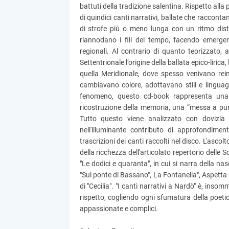
battuti della tradizione salentina. Rispetto all
di quindici canti narrativi, ballate che raccont
di strofe più o meno lunga con un ritmo diste
riannodano i fili del tempo, facendo emerger
regionali. Al contrario di quanto teorizzato, a
Settentrionale l’origine della ballata epico-liri
quella Meridionale, dove spesso venivano rein
cambiavano colore, adottavano stili e linguaggi
fenomeno, questo cd-book rappresenta una t
ricostruzione della memoria, una “messa a punt
Tutto questo viene analizzato con dovizia 
nell'illuminante contributo di approfondime
trascrizioni dei canti raccolti nel disco. L'asco
della ricchezza dell'articolato repertorio delle
"Le dodici e quaranta", in cui si narra della nas
"Sul ponte di Bassano", La Fontanella", Aspetta 
di "Cecilia". "I canti narrativi a Nardò" è, ins
rispetto, cogliendo ogni sfumatura della poetic
appassionate e complici.