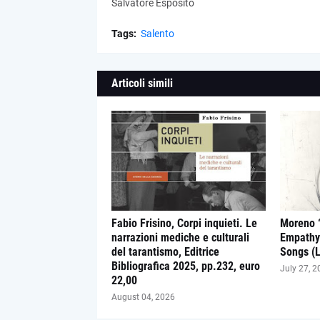
Salvatore Esposito
Tags:
Salento
Articoli simili
Fabio Frisino, Corpi inquieti. Le
Moreno “
narrazioni mediche e culturali
Empathy 
del tarantismo, Editrice
Songs (L
Bibliografica 2025, pp.232, euro
July 27, 2
22,00
August 04, 2026