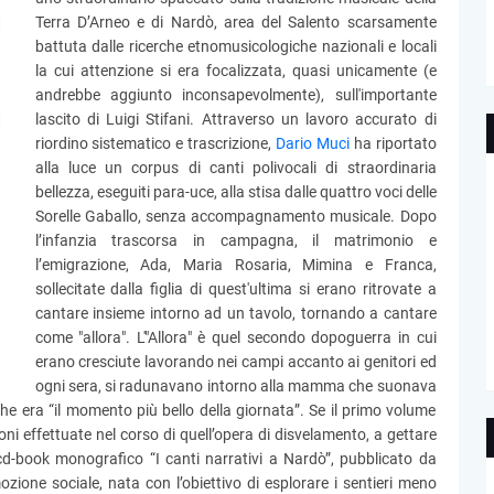
Terra D’Arneo e di Nardò, area del Salento scarsamente
battuta dalle ricerche etnomusicologiche nazionali e locali
la cui attenzione si era focalizzata, quasi unicamente (e
andrebbe aggiunto inconsapevolmente), sull'importante
lascito di Luigi Stifani. Attraverso un lavoro accurato di
riordino sistematico e trascrizione,
Dario Muci
ha riportato
alla luce un corpus di canti polivocali di straordinaria
bellezza, eseguiti para-uce, alla stisa dalle quattro voci delle
Sorelle Gaballo, senza accompagnamento musicale. Dopo
l’infanzia trascorsa in campagna, il matrimonio e
l’emigrazione, Ada, Maria Rosaria, Mimina e Franca,
sollecitate dalla figlia di quest'ultima si erano ritrovate a
cantare insieme intorno ad un tavolo, tornando a cantare
come "allora". L'"Allora" è quel secondo dopoguerra in cui
erano cresciute lavorando nei campi accanto ai genitori ed
ogni sera, si radunavano intorno alla mamma che suonava
he era “il momento più bello della giornata”. Se il primo volume
ni effettuate nel corso di quell’opera di disvelamento, a gettare
 cd-book monografico “I canti narrativi a Nardò”, pubblicato da
zione sociale, nata con l’obiettivo di esplorare i sentieri meno