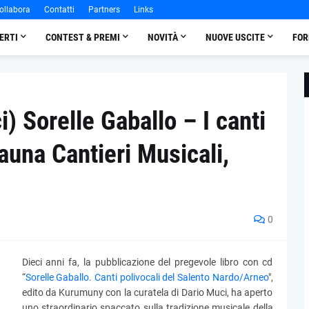
ollabora
Contatti
Partners
Links
ERTI
CONTEST & PREMI
NOVITÀ
NUOVE USCITE
FOR
i) Sorelle Gaballo – I canti
auna Cantieri Musicali,
0
Dieci anni fa, la pubblicazione del pregevole libro con cd
“
Sorelle Gaballo. Canti polivocali del Salento Nardo/Arneo
",
edito da Kurumuny con la curatela di Dario Muci, ha aperto
uno straordinario spaccato sulla tradizione musicale della