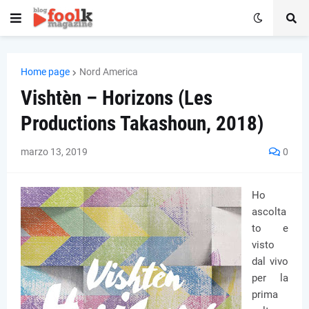
Home page
Nord America
Vishtèn – Horizons (Les
Productions Takashoun, 2018)
marzo 13, 2019
0
Ho
ascolta
to e
visto
dal vivo
per la
prima