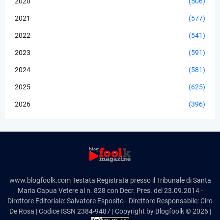
2020
(506)
2021
(577)
2022
(541)
2023
(591)
2024
(581)
2025
(625)
2026
(396)
www.blogfoolk.com Testata Registrata presso il Tribunale di Santa
Maria Capua Vetere al n. 828 con Decr. Pres. del 23.09.2014 -
Direttore Editoriale: Salvatore Esposito - Direttore Responsabile: Ciro
De Rosa | Codice ISSN 2384-9487 | Copyright by Blogfoolk © 2026 |