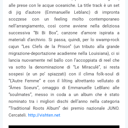
alle prese con le acque oceaniche. La title track è un set
di jig d’autore (Emmanuelle Leblanc) di impronta
scozzese con un feeling molto contemporaneo
nell’arrangiamento, così come avviene nella deliziosa
successiva “Bi Bi Box”, canzone d’amore ispirata a
materiali d’archivio. Si passa, quindi, per lo swamp-rock
cajun “Les Clefs de la Prison” (un tributo alla grande
migrazione-deportazione acadienne nella Louisiana), ci si
lancia nuovamente nel ballo con l’accoppiata di reel che
va sotto la denominazione di “Le Miraculè”, si resta
sospesi (e un po’ spiazzati) con il clima folk-soul di
“L’Autre Femme” e con il lilting altrettanto vellutato di
“Âmes Soeurs”, omaggio di Emmanuelle LeBlanc alle
“soulmates”, messo in coda a un album che è stato
nominato tra i migliori dischi dell’anno nella categoria
“Traditional Roots Album” dei premio nazionale JUNO.
Cercateli.
http://vishten.net