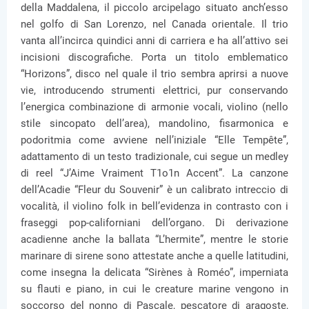
della Maddalena, il piccolo arcipelago situato anch’esso
nel golfo di San Lorenzo, nel Canada orientale. Il trio
vanta all’incirca quindici anni di carriera e ha all’attivo sei
incisioni discografiche. Porta un titolo emblematico
“Horizons”, disco nel quale il trio sembra aprirsi a nuove
vie, introducendo strumenti elettrici, pur conservando
l’energica combinazione di armonie vocali, violino (nello
stile sincopato dell’area), mandolino, fisarmonica e
podoritmia come avviene nell’iniziale “Elle Tempête”,
adattamento di un testo tradizionale, cui segue un medley
di reel “J’Aime Vraiment T1o1n Accent”. La canzone
dell’Acadie “Fleur du Souvenir” è un calibrato intreccio di
vocalità, il violino folk in bell’evidenza in contrasto con i
fraseggi pop-californiani dell’organo. Di derivazione
acadienne anche la ballata “L’hermite”, mentre le storie
marinare di sirene sono attestate anche a quelle latitudini,
come insegna la delicata “Sirènes à Roméo”, imperniata
su flauti e piano, in cui le creature marine vengono in
soccorso del nonno di Pascale, pescatore di aragoste,