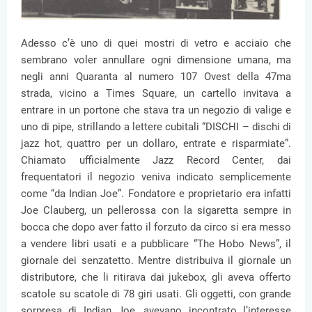
Adesso c’è uno di quei mostri di vetro e acciaio che
sembrano voler annullare ogni dimensione umana, ma
negli anni Quaranta al numero 107 Ovest della 47ma
strada, vicino a Times Square, un cartello invitava a
entrare in un portone che stava tra un negozio di valige e
uno di pipe, strillando a lettere cubitali “DISCHI – dischi di
jazz hot, quattro per un dollaro, entrate e risparmiate”.
Chiamato ufficialmente Jazz Record Center, dai
frequentatori il negozio veniva indicato semplicemente
come “da Indian Joe”. Fondatore e proprietario era infatti
Joe Clauberg, un pellerossa con la sigaretta sempre in
bocca che dopo aver fatto il forzuto da circo si era messo
a vendere libri usati e a pubblicare “The Hobo News”, il
giornale dei senzatetto. Mentre distribuiva il giornale un
distributore, che li ritirava dai jukebox, gli aveva offerto
scatole su scatole di 78 giri usati. Gli oggetti, con grande
sorpresa di Indian Joe, avevano incontrato l’interesse