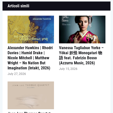
Articoli simili
Alexander Hawkins | Rhodri
Vanessa Tagliabue Yorke –
Davies | Hamid Drake |
Yōkai 妖怪 Monogatari 物
Nicole Mitchell | Matthew
語 feat. Fabrizio Bosso
Wright – No Nation But
(Azzurra Music, 2026)
Imagination (Intakt, 2026)
July 15, 2026
July 27, 2026