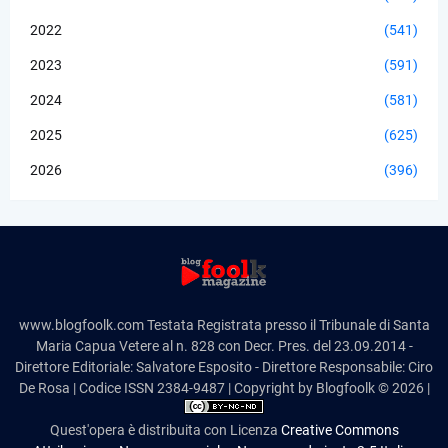
2022
(541)
2023
(591)
2024
(581)
2025
(625)
2026
(396)
www.blogfoolk.com Testata Registrata presso il Tribunale di Santa
Maria Capua Vetere al n. 828 con Decr. Pres. del 23.09.2014 -
Direttore Editoriale: Salvatore Esposito - Direttore Responsabile: Ciro
De Rosa | Codice ISSN 2384-9487 | Copyright by Blogfoolk © 2026 |
Quest'opera è distribuita con Licenza
Creative Commons