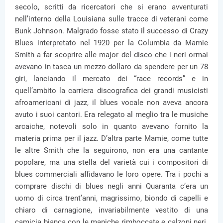
secolo, scritti da ricercatori che si erano avventurati
nell’interno della Louisiana sulle tracce di veterani come
Bunk Johnson. Malgrado fosse stato il successo di Crazy
Blues interpretato nel 1920 per la Columbia da Mamie
Smith a far scoprire alle major del disco che i neri ormai
avevano in tasca un mezzo dollaro da spendere per un 78
giri, lanciando il mercato dei “race records” e in
quell’ambito la carriera discografica dei grandi musicisti
afroamericani di jazz, il blues vocale non aveva ancora
avuto i suoi cantori. Era relegato al meglio tra le musiche
arcaiche, notevoli solo in quanto avevano fornito la
materia prima per il jazz. D’altra parte Mamie, come tutte
le altre Smith che la seguirono, non era una cantante
popolare, ma una stella del varietà cui i compositori di
blues commerciali affidavano le loro opere. Tra i pochi a
comprare dischi di blues negli anni Quaranta c’era un
uomo di circa trent’anni, magrissimo, biondo di capelli e
chiaro di carnagione, invariabilmente vestito di una
camicia bianca con le maniche rimboccate e calzoni neri.