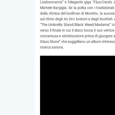
Lisdoonvarna” e l’elegante giga “Fluo/Cece’s J
Michele Bargigia. Se la polka con i tradizion
dalla ritmica del bodhran di Moretto, la succes
sul ritmo degli An Dro bretoni e degli Scottish d
“The Umbrella Stand/Black Weed/Madama” ci rip
verso il finale in cui il disco tocca il suo vert
cornamusa e sintetizzatore prima di giungere a
Glass Stone” che suggellano un album interessa
ricerca sonora.