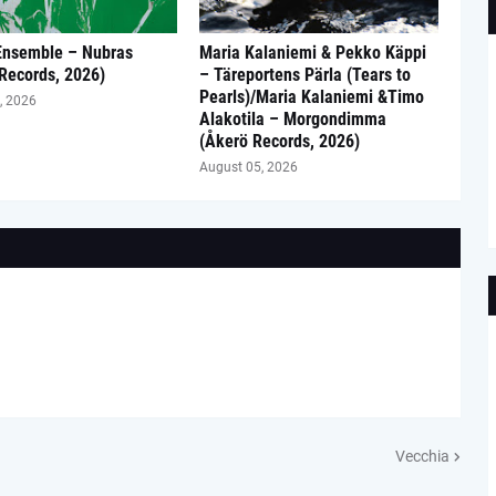
Ensemble – Nubras
Maria Kalaniemi & Pekko Käppi
 Records, 2026)
– Täreportens Pärla (Tears to
Pearls)/Maria Kalaniemi &Timo
, 2026
Alakotila – Morgondimma
(Åkerö Records, 2026)
August 05, 2026
Vecchia