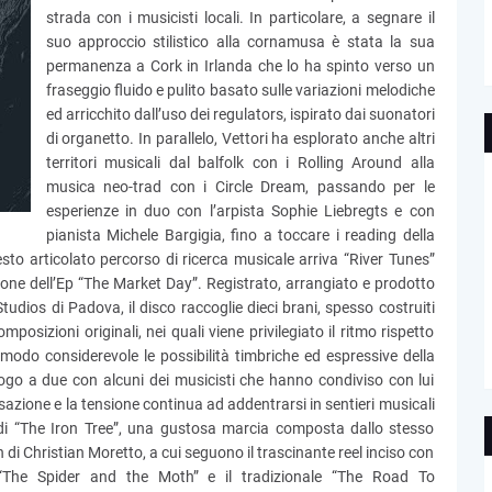
strada con i musicisti locali. In particolare, a segnare il
suo approccio stilistico alla cornamusa è stata la sua
permanenza a Cork in Irlanda che lo ha spinto verso un
fraseggio fluido e pulito basato sulle variazioni melodiche
ed arricchito dall’uso dei regulators, ispirato dai suonatori
di organetto. In parallelo, Vettori ha esplorato anche altri
territori musicali dal balfolk con i Rolling Around alla
musica neo-trad con i Circle Dream, passando per le
esperienze in duo con l’arpista Sophie Liebregts e con
pianista Michele Bargigia, fino a toccare i reading della
to articolato percorso di ricerca musicale arriva “River Tunes”
ione dell’Ep “The Market Day”. Registrato, arrangiato e prodotto
udios di Padova, il disco raccoglie dieci brani, spesso costruiti
omposizioni originali, nei quali viene privilegiato il ritmo rispetto
 modo considerevole le possibilità timbriche ed espressive della
go a due con alcuni dei musicisti che hanno condiviso con lui
isazione e la tensione continua ad addentrarsi in sentieri musicali
 di “The Iron Tree”, una gustosa marcia composta dallo stesso
n di Christian Moretto, a cui seguono il trascinante reel inciso con
“The Spider and the Moth” e il tradizionale “The Road To