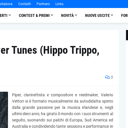
ollabora
Contatti
Partners
Links
ERTI
CONTEST & PREMI
NOVITÀ
NUOVE USCITE
FOR
ver Tunes (Hippo Trippo,
0
Piper, clarinettista e compositore e reedmaker, Valerio
Vettori si è formato musicalmente da autodidatta spinto
dalla grande passione per la musica irlandese e, negli
ultimi dieci anni, ha girato il mondo con i suoi strumenti al
seguito, suonando sui palchi di Europa, Sud America ed
Australia e condividendo tante sessions e performance in