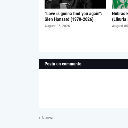
“Love is gonna find you again”:
Nubras 
Glen Hansard (1970-2026)
(Liburia
August 05, 2026
August 05
Posta un commento
Nuova