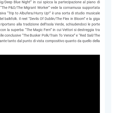
ig/Deep Blue Night” in cui spicca la partecipazione al piano di
ali “The P&O/The Migrant Worker” vede la cornamusa supportata
siva “Trip to Albufera/Hurry Up!” è una sorta di studio musicale
el balkfolk. Il reel “Devils Of Dublin/The Flex in Bloom” e la giga
ortano alla tradizione dell’Isola Verde, schiudendoci le porte
ice con la superba “The Magic Fern” in cui Vettori si destreggia tra
lle conclusive “The Busker Polk/Train To Venice” e “Red Sail/The
nte tanto dal punto di vista compositivo quanto da quello della