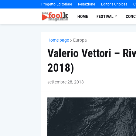
Progetto Editoriale
Redazione
Editor's Choices
C
HOME
FESTIVAL
CONC
Home page
Europa
Valerio Vettori – Ri
2018)
settembre 28, 2018