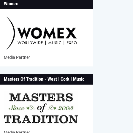
Womex
Media Partner
Masters Of Tradition - West | Cork | Music
Media Partner