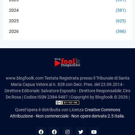
2024
(581)
2025
(625)
2026
(396)
www.blogfoolk.com Testata Registrata presso il Tribunale di Santa
Maria Capua Vetere al n. 828 con Decr. Pres. del 23.09.2014 -
Direttore Editoriale: Salvatore Esposito - Direttore Responsabile: Ciro
De Rosa | Codice ISSN 2384-9487 | Copyright by Blogfoolk © 2026 |
Quest'opera è distribuita con Licenza
Creative Commons
Attribuzione - Non commerciale - Non opere derivate 2.5 Italia
.