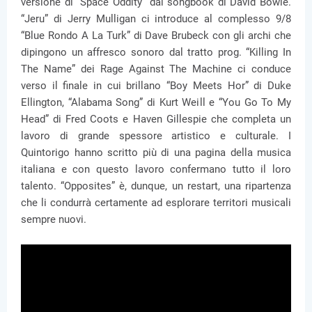
versione di “Space Oddity” dal songbook di David Bowie.
“Jeru” di Jerry Mulligan ci introduce al complesso 9/8
“Blue Rondo A La Turk” di Dave Brubeck con gli archi che
dipingono un affresco sonoro dal tratto prog. “Killing In
The Name” dei Rage Against The Machine ci conduce
verso il finale in cui brillano “Boy Meets Hor” di Duke
Ellington, “Alabama Song” di Kurt Weill e “You Go To My
Head” di Fred Coots e Haven Gillespie che completa un
lavoro di grande spessore artistico e culturale. I
Quintorigo hanno scritto più di una pagina della musica
italiana e con questo lavoro confermano tutto il loro
talento. “Opposites” è, dunque, un restart, una ripartenza
che li condurrà certamente ad esplorare territori musicali
sempre nuovi.