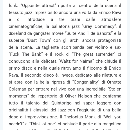
funk. “Opposite attract” riporta al centro della scena il
tessuto jazz impreziosito ancora una volta da Enrico Rava
e ci introduce a tre brani dalle atmosfere
cinematografiche, la ballatona jazz “Grey Commedy”, il
dixieland da gangster movie “Suite And Tide Bandits” e la
superba “Dust Town” con gli archi ancora protagonisti
della scena. La tagliente scorribanda per violino e sax
“Fuck The Bank” e il rock di “The great surrender” ci
conducono alla delicata “Waltz for Naima” che chiude il
primo disco e nella quale ritroviamo il flicorno di Enrico
Rava. Il secondo disco è, invece, dedicato alle riletture e
si apre con la bella ripresa di “Congeniality” di Ornette
Coleman per entrare nel vivo con una incredibile “Stolen
moments” dal repertorio di Oliver Nelson che conferma
tutto il talento dei Quintorigo nel saper leggere con
originalità i classici del jazz con l’aggiunta di una bella
dose di improvvisazione. Il Thelonius Monk di “Well you
needn’t” e “Think of one” ci schiude il porte alla magnifica