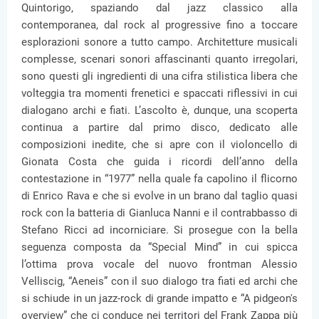
Quintorigo, spaziando dal jazz classico alla
contemporanea, dal rock al progressive fino a toccare
esplorazioni sonore a tutto campo. Architetture musicali
complesse, scenari sonori affascinanti quanto irregolari,
sono questi gli ingredienti di una cifra stilistica libera che
volteggia tra momenti frenetici e spaccati riflessivi in cui
dialogano archi e fiati. L’ascolto è, dunque, una scoperta
continua a partire dal primo disco, dedicato alle
composizioni inedite, che si apre con il violoncello di
Gionata Costa che guida i ricordi dell’anno della
contestazione in “1977” nella quale fa capolino il flicorno
di Enrico Rava e che si evolve in un brano dal taglio quasi
rock con la batteria di Gianluca Nanni e il contrabbasso di
Stefano Ricci ad incorniciare. Si prosegue con la bella
seguenza composta da “Special Mind” in cui spicca
l’ottima prova vocale del nuovo frontman Alessio
Velliscig, “Aeneis” con il suo dialogo tra fiati ed archi che
si schiude in un jazz-rock di grande impatto e “A pidgeon's
overview” che ci conduce nei territori del Frank Zappa più