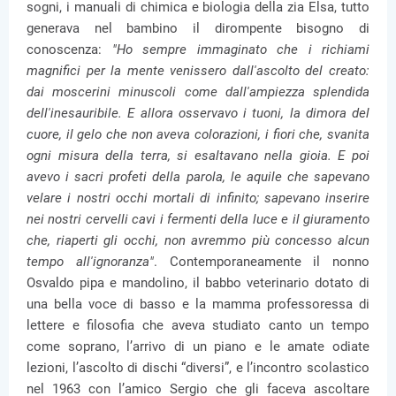
sogni, i manuali di chimica e biologia della zia Elsa, tutto
generava nel bambino il dirompente bisogno di
conoscenza:
"Ho sempre immaginato che i richiami
magnifici per la mente venissero dall'ascolto del creato:
dai moscerini minuscoli come dall'ampiezza splendida
dell'inesauribile. E allora osservavo i tuoni, la dimora del
cuore, il gelo che non aveva colorazioni, i fiori che, svanita
ogni misura della terra, si esaltavano nella gioia. E poi
avevo i sacri profeti della parola, le aquile che sapevano
velare i nostri occhi mortali di infinito; sapevano inserire
nei nostri cervelli cavi i fermenti della luce e il giuramento
che, riaperti gli occhi, non avremmo più concesso alcun
tempo all'ignoranza"
. Contemporaneamente il nonno
Osvaldo pipa e mandolino, il babbo veterinario dotato di
una bella voce di basso e la mamma professoressa di
lettere e filosofia che aveva studiato canto un tempo
come soprano, l’arrivo di un piano e le amate odiate
lezioni, l’ascolto di dischi “diversi”, e l’incontro scolastico
nel 1963 con l’amico Sergio che gli faceva ascoltare