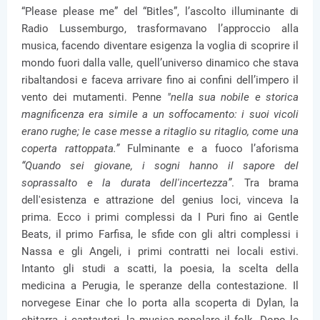
“Please please me” del “Bitles”, l’ascolto illuminante di
Radio Lussemburgo, trasformavano l’approccio alla
musica, facendo diventare esigenza la voglia di scoprire il
mondo fuori dalla valle, quell’universo dinamico che stava
ribaltandosi e faceva arrivare fino ai confini dell’impero il
vento dei mutamenti. Penne
"nella sua nobile e storica
magnificenza era simile a un soffocamento: i suoi vicoli
erano rughe; le case messe a ritaglio su ritaglio, come una
coperta rattoppata.”
Fulminante e a fuoco l’aforisma
“Quando sei giovane, i sogni hanno il sapore del
soprassalto e la durata dell'incertezza”
. Tra brama
dell'esistenza e attrazione del genius loci, vinceva la
prima. Ecco i primi complessi da I Puri fino ai Gentle
Beats, il primo Farfisa, le sfide con gli altri complessi i
Nassa e gli Angeli, i primi contratti nei locali estivi.
Intanto gli studi a scatti, la poesia, la scelta della
medicina a Perugia, le speranze della contestazione. Il
norvegese Einar che lo porta alla scoperta di Dylan, la