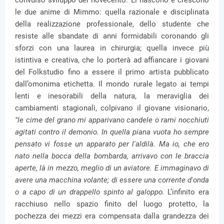
convulso sviluppo del novecento. Lì nascono e crescono
le due anime di Mimmo: quella razionale e disciplinata
della realizzazione professionale, dello studente che
resiste alle sbandate di anni formidabili coronando gli
sforzi con una laurea in chirurgia; quella invece più
istintiva e creativa, che lo porterà ad affiancare i giovani
del Folkstudio fino a essere il primo artista pubblicato
dall’omonima etichetta. Il mondo rurale legato ai tempi
lenti e inesorabili della natura, la meraviglia dei
cambiamenti stagionali, colpivano il giovane visionario,
"le cime del grano mi apparivano candele o rami nocchiuti
agitati contro il demonio. In quella piana vuota ho sempre
pensato vi fosse un apparato per l'aldilà. Ma io, che ero
nato nella bocca della bombarda, arrivavo con le braccia
aperte, là in mezzo, meglio di un aviatore. E immaginavo di
avere una macchina volante; di essere una corrente d'onda
o a capo di un drappello spinto al galoppo.
L’infinito era
racchiuso nello spazio finito del luogo protetto, la
pochezza dei mezzi era compensata dalla grandezza dei