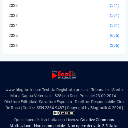
2022
(541)
2023
(591)
2024
(581)
2025
(625)
2026
(396)
www.blogfoolk.com Testata Registrata presso il Tribunale di Santa
Maria Capua Vetere al n. 828 con Decr. Pres. del 23.09.2014 -
Direttore Editoriale: Salvatore Esposito - Direttore Responsabile: Ciro
De Rosa | Codice ISSN 2384-9487 | Copyright by Blogfoolk © 2026 |
Quest'opera è distribuita con Licenza
Creative Commons
Attribuzione - Non commerciale - Non opere derivate 2.5 Italia
.