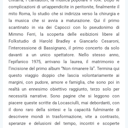
chitarra, i cantautori, la musica popolare il folk. Dopo le
complicazioni di un'appendicite in peritonite, finalmente il
mito Roma, lo studio che si indirizza verso la chirurgia e
la musica che si avvia a maturazione. Qui il primo
scantinato in via dei Capocci con lo pseudonimo di
Mimmo Ferri, la scoperta delle esibizioni libere al
Folkstudio di Harold Bradley e Giancarlo Cesaroni,
l’intercessione di Bassignano, il primo concerto da solo
davanti a un unico spettatore. Nello stesso anno,
l’epifanico 1975, arrivano la laurea, il matrimonio e
l’incisione del primo album “Non rimanere là”. Termina qui
questo viaggio doppio che lascia volontariamente ai
margini, con pudore, amore e famiglia, che sono poi in
realtà un ennesimo obiettivo raggiunto, terzo solo per
necessità narrative. Sono pagine che si leggono con
piacere queste scritte da Locasciulli, mai debordanti, con
il dono raro della sintesi e la capacità fulminante di
descrivere mondi in trasformazione, vite a contrasto,
speranze e delusioni del tempo, incontri e scoperte