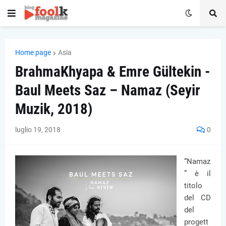
Home page
Asia
BrahmaKhyapa & Emre Gültekin -
Baul Meets Saz – Namaz (Seyir
Muzik, 2018)
luglio 19, 2018
0
“Namaz
” è il
titolo
del CD
del
progett