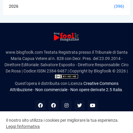
2026
(396)
www.blogfoolk.com Testata Registrata presso il Tribunale di Santa
Maria Capua Vetere al n. 828 con Decr. Pres. del 23.09.2014 -
Direttore Editoriale: Salvatore Esposito - Direttore Responsabile: Ciro
De Rosa | Codice ISSN 2384-9487 | Copyright by Blogfoolk © 2026 |
Quest'opera è distribuita con Licenza
Creative Commons
Attribuzione - Non commerciale - Non opere derivate 2.5 Italia
.
Il nostro sito utilizza i cookies per migliorare la tua esperienza.
Leggi l'informativa
10,993,064