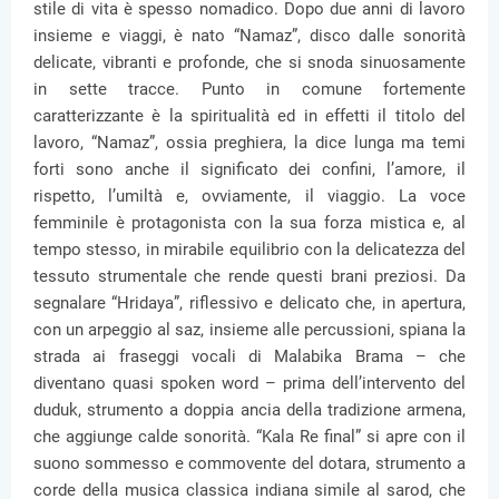
stile di vita è spesso nomadico. Dopo due anni di lavoro
insieme e viaggi, è nato “Namaz”, disco dalle sonorità
delicate, vibranti e profonde, che si snoda sinuosamente
in sette tracce. Punto in comune fortemente
caratterizzante è la spiritualità ed in effetti il titolo del
lavoro, “Namaz”, ossia preghiera, la dice lunga ma temi
forti sono anche il significato dei confini, l’amore, il
rispetto, l’umiltà e, ovviamente, il viaggio. La voce
femminile è protagonista con la sua forza mistica e, al
tempo stesso, in mirabile equilibrio con la delicatezza del
tessuto strumentale che rende questi brani preziosi. Da
segnalare “Hridaya”, riflessivo e delicato che, in apertura,
con un arpeggio al saz, insieme alle percussioni, spiana la
strada ai fraseggi vocali di Malabika Brama – che
diventano quasi spoken word – prima dell’intervento del
duduk, strumento a doppia ancia della tradizione armena,
che aggiunge calde sonorità. “Kala Re final” si apre con il
suono sommesso e commovente del dotara, strumento a
corde della musica classica indiana simile al sarod, che