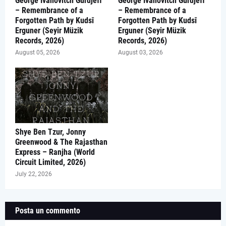
George Ivanovitch Gurdjeff
George Ivanovitch Gurdjeff
– Remembrance of a
– Remembrance of a
Forgotten Path by Kudsî
Forgotten Path by Kudsî
Erguner (Seyir Müzik
Erguner (Seyir Müzik
Records, 2026)
Records, 2026)
August 05, 2026
August 03, 2026
Shye Ben Tzur, Jonny
Greenwood & The Rajasthan
Express – Ranjha (World
Circuit Limited, 2026)
July 22, 2026
Posta un commento