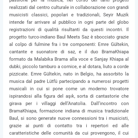
passione per la musica, nel corso dei tanti progetti
realizzati dal centro culturale in collaborazione con grandi
musicisti classici, popolari e tradizionali, Seyir Muzik
intende far arrivare al pubblico in ogni parte del globo
registrazioni di qualità risultanti da questi incontri. Il
progetto turco-indiano Baul Meets Saz è sbocciato grazie
al colpo di fulmine fra i tre componenti: Emre Gültekin,
cantante e suonatore di saz, e il duo BramaKhiapa
formato da Malabika Brama alla voce e Sanjay Khiapa al
dubki, piccolo tamburo a cornice, e al dotara, liuto a corde
pizzicate. Emre Gültekin, nato in Belgio, ha assorbito la
musica dal padre Lütfü partecipando a numerosi progetti
musicali in cui si pone come un moderno trovatore
ispirandosi alla figura del aşık, sorta di cantastorie che
girava per i villaggi dell’Anatolia. Dall’incontro con
BramaKhiapa, formazione indiana di musica tradizionale
Baul, si sono generate nuove connessioni tra i musicisti,
grazie ai punti di contatto tra i repertori ed alle
caratteristiche delle comunità da cui provengono, il cui