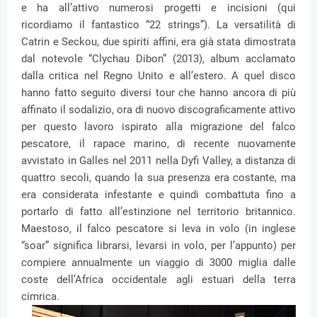
e ha all’attivo numerosi progetti e incisioni (qui
ricordiamo il fantastico “22 strings”). La versatilità di
Catrin e Seckou, due spiriti affini, era già stata dimostrata
dal notevole “Clychau Dibon” (2013), album acclamato
dalla critica nel Regno Unito e all’estero. A quel disco
hanno fatto seguito diversi tour che hanno ancora di più
affinato il sodalizio, ora di nuovo discograficamente attivo
per questo lavoro ispirato alla migrazione del falco
pescatore, il rapace marino, di recente nuovamente
avvistato in Galles nel 2011 nella Dyfi Valley, a distanza di
quattro secoli, quando la sua presenza era costante, ma
era considerata infestante e quindi combattuta fino a
portarlo di fatto all’estinzione nel territorio britannico.
Maestoso, il falco pescatore si leva in volo (in inglese
“soar” significa librarsi, levarsi in volo, per l’appunto) per
compiere annualmente un viaggio di 3000 miglia dalle
coste dell’Africa occidentale agli estuari della terra
cimrica.