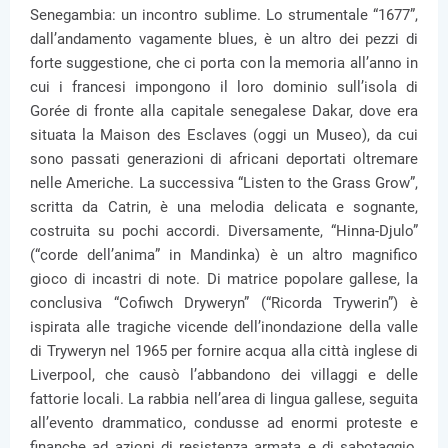
Senegambia: un incontro sublime. Lo strumentale “1677”,
dall’andamento vagamente blues, è un altro dei pezzi di
forte suggestione, che ci porta con la memoria all’anno in
cui i francesi impongono il loro dominio sull’isola di
Gorée di fronte alla capitale senegalese Dakar, dove era
situata la Maison des Esclaves (oggi un Museo), da cui
sono passati generazioni di africani deportati oltremare
nelle Americhe. La successiva “Listen to the Grass Grow”,
scritta da Catrin, è una melodia delicata e sognante,
costruita su pochi accordi. Diversamente, “Hinna-Djulo”
(“corde dell’anima” in Mandinka) è un altro magnifico
gioco di incastri di note. Di matrice popolare gallese, la
conclusiva “Cofiwch Dryweryn” (“Ricorda Trywerin”) è
ispirata alle tragiche vicende dell’inondazione della valle
di Tryweryn nel 1965 per fornire acqua alla città inglese di
Liverpool, che causò l’abbandono dei villaggi e delle
fattorie locali. La rabbia nell’area di lingua gallese, seguita
all’evento drammatico, condusse ad enormi proteste e
finanche ad azioni di resistenza armata e di sabotaggio,