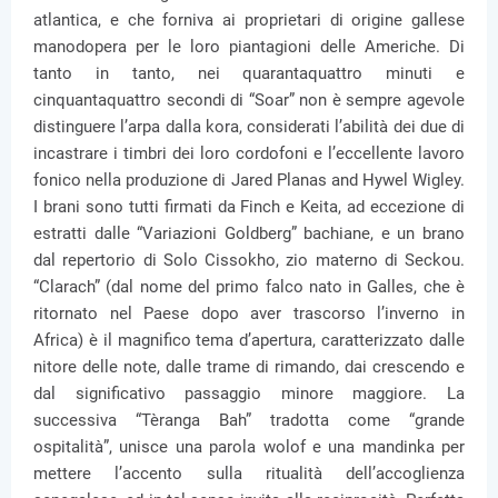
atlantica, e che forniva ai proprietari di origine gallese
manodopera per le loro piantagioni delle Americhe. Di
tanto in tanto, nei quarantaquattro minuti e
cinquantaquattro secondi di “Soar” non è sempre agevole
distinguere l’arpa dalla kora, considerati l’abilità dei due di
incastrare i timbri dei loro cordofoni e l’eccellente lavoro
fonico nella produzione di Jared Planas and Hywel Wigley.
I brani sono tutti firmati da Finch e Keita, ad eccezione di
estratti dalle “Variazioni Goldberg” bachiane, e un brano
dal repertorio di Solo Cissokho, zio materno di Seckou.
“Clarach” (dal nome del primo falco nato in Galles, che è
ritornato nel Paese dopo aver trascorso l’inverno in
Africa) è il magnifico tema d’apertura, caratterizzato dalle
nitore delle note, dalle trame di rimando, dai crescendo e
dal significativo passaggio minore maggiore. La
successiva “Tèranga Bah” tradotta come “grande
ospitalità”, unisce una parola wolof e una mandinka per
mettere l’accento sulla ritualità dell’accoglienza