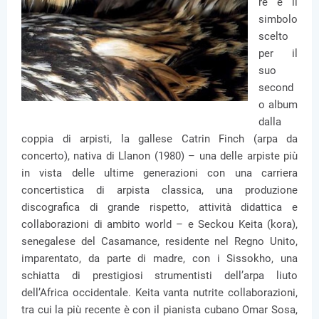
re è il
simbolo
scelto
per il
suo
second
o album
dalla
coppia di arpisti, la gallese Catrin Finch (arpa da
concerto), nativa di Llanon (1980) – una delle arpiste più
in vista delle ultime generazioni con una carriera
concertistica di arpista classica, una produzione
discografica di grande rispetto, attività didattica e
collaborazioni di ambito world – e Seckou Keita (kora),
senegalese del Casamance, residente nel Regno Unito,
imparentato, da parte di madre, con i Sissokho, una
schiatta di prestigiosi strumentisti dell’arpa liuto
dell’Africa occidentale. Keita vanta nutrite collaborazioni,
tra cui la più recente è con il pianista cubano Omar Sosa,