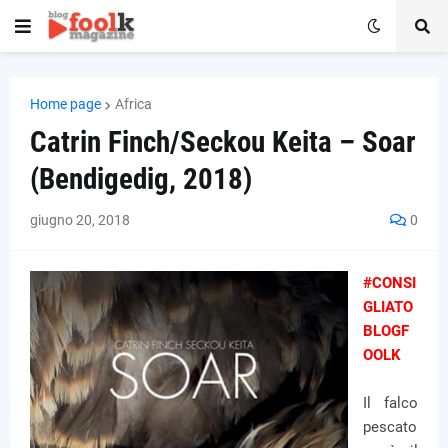
Home page
Africa
Catrin Finch/Seckou Keita – Soar
(Bendigedig, 2018)
giugno 20, 2018
0
#CONSI
GLIATO
BLOGF
OOLK
Il falco
pescato