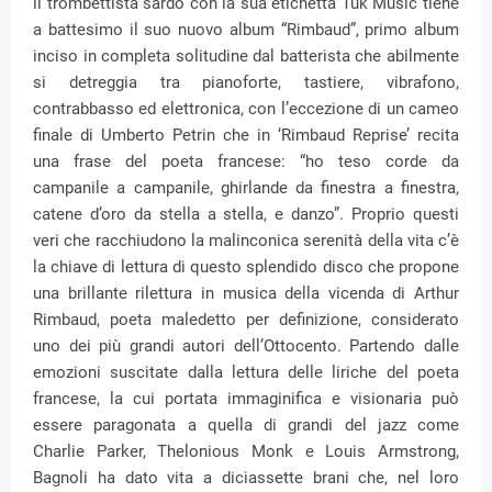
il trombettista sardo con la sua etichetta Tûk Music tiene
a battesimo il suo nuovo album “Rimbaud”, primo album
inciso in completa solitudine dal batterista che abilmente
si detreggia tra pianoforte, tastiere, vibrafono,
contrabbasso ed elettronica, con l’eccezione di un cameo
finale di Umberto Petrin che in ‘Rimbaud Reprise’ recita
una frase del poeta francese: “ho teso corde da
campanile a campanile, ghirlande da finestra a finestra,
catene d’oro da stella a stella, e danzo”. Proprio questi
veri che racchiudono la malinconica serenità della vita c’è
la chiave di lettura di questo splendido disco che propone
una brillante rilettura in musica della vicenda di Arthur
Rimbaud, poeta maledetto per definizione, considerato
uno dei più grandi autori dell’Ottocento. Partendo dalle
emozioni suscitate dalla lettura delle liriche del poeta
francese, la cui portata immaginifica e visionaria può
essere paragonata a quella di grandi del jazz come
Charlie Parker, Thelonious Monk e Louis Armstrong,
Bagnoli ha dato vita a diciassette brani che, nel loro