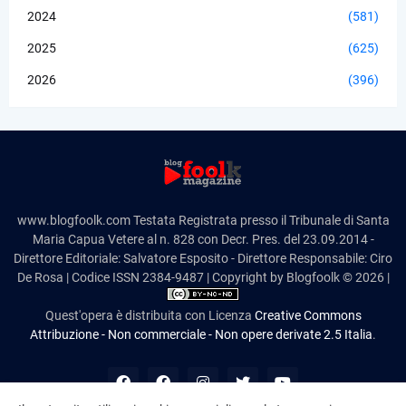
2024
(581)
2025
(625)
2026
(396)
www.blogfoolk.com Testata Registrata presso il Tribunale di Santa
Maria Capua Vetere al n. 828 con Decr. Pres. del 23.09.2014 -
Direttore Editoriale: Salvatore Esposito - Direttore Responsabile: Ciro
De Rosa | Codice ISSN 2384-9487 | Copyright by Blogfoolk © 2026 |
Quest'opera è distribuita con Licenza
Creative Commons
Attribuzione - Non commerciale - Non opere derivate 2.5 Italia
.