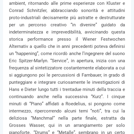
ambient, ritornando alle prime esperienze con Kluster e
Conrad Schnitzler, abbracciando sonorità e attitudini
proto-industriali decisamente più astratte e destrutturate
per un percorso creativo “in divenire” guidato da
indeterminatezza e imprevedibilità, avvicinando questa
storica performance presso il Wiener Festwochen
Alternativ a quello che in anni precedenti poteva definirsi
un “happening”, come ricordò anche l’ingegnere del suono
Eric Spitzer-Marlyn. “Service”, in apertura, inizia con una
frequenza al sintetizzatore costantemente elaborata a cui
si aggiungono poi le percussioni di Farnbauer, in grado di
punteggiare e integrare curiosamente le investigazioni di
Hans e Dieter lungo tutti i trentadue minuti della traccia e
continuando anche nella successiva “Kurz”. I cinque
minuti di “Piano” affidati a Roedelius, si pongono come
intermezzo, ripercorrendo alcuni temi “noti”, tra cui la
deliziosa “Manchmal” nella parte finale, estratta da
Grosses Wasser, qui in un arrangiamento per solo
pianoforte. “Drums” e “Metalle”, sembrano in un certo