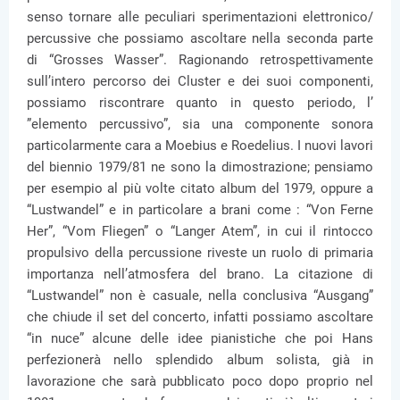
senso tornare alle peculiari sperimentazioni elettronico/
percussive che possiamo ascoltare nella seconda parte
di “Grosses Wasser”. Ragionando retrospettivamente
sull’intero percorso dei Cluster e dei suoi componenti,
possiamo riscontrare quanto in questo periodo, l’
”elemento percussivo”, sia una componente sonora
particolarmente cara a Moebius e Roedelius. I nuovi lavori
del biennio 1979/81 ne sono la dimostrazione; pensiamo
per esempio al più volte citato album del 1979, oppure a
“Lustwandel” e in particolare a brani come : “Von Ferne
Her”, “Vom Fliegen” o “Langer Atem”, in cui il rintocco
propulsivo della percussione riveste un ruolo di primaria
importanza nell’atmosfera del brano. La citazione di
“Lustwandel” non è casuale, nella conclusiva “Ausgang”
che chiude il set del concerto, infatti possiamo ascoltare
“in nuce” alcune delle idee pianistiche che poi Hans
perfezionerà nello splendido album solista, già in
lavorazione che sarà pubblicato poco dopo proprio nel