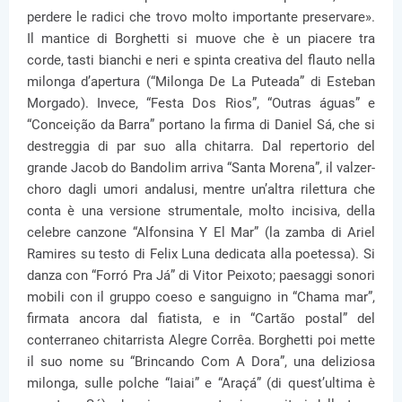
perdere le radici che trovo molto importante preservare».
Il mantice di Borghetti si muove che è un piacere tra
corde, tasti bianchi e neri e spinta creativa del flauto nella
milonga d’apertura (“Milonga De La Puteada” di Esteban
Morgado). Invece, “Festa Dos Rios”, “Outras águas” e
“Conceição da Barra” portano la firma di Daniel Sá, che si
destreggia di par suo alla chitarra. Dal repertorio del
grande Jacob do Bandolim arriva “Santa Morena”, il valzer-
choro dagli umori andalusi, mentre un’altra rilettura che
conta è una versione strumentale, molto incisiva, della
celebre canzone “Alfonsina Y El Mar” (la zamba di Ariel
Ramires su testo di Felix Luna dedicata alla poetessa). Si
danza con “Forró Pra Já” di Vitor Peixoto; paesaggi sonori
mobili con il gruppo coeso e sanguigno in “Chama mar”,
firmata ancora dal fiatista, e in “Cartão postal” del
conterraneo chitarrista Alegre Corrêa. Borghetti poi mette
il suo nome su “Brincando Com A Dora”, una deliziosa
milonga, sulle polche “Iaiai” e “Araçá” (di quest’ultima è