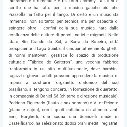
interamente strumentale e un Latin Grammy. Di lui si è
scritto che ha fatto per la musica gaucho ciò che
Piazzolla ha fatto per il tango. Di certo è un musicista
immenso, non soltanto per tecnica ma per capacità di
spingere oltre i confini della sua musica, nata dalla
confluenza delle culture di popoli, nativi e migranti. Nello
stato Rio Grande do Sul, a Barra do Robeiro, città
prospiciente il Lago Guaiba, il cinquantatreenne Borghetti,
di nonni mantovani, gestisce lo spazio di produzione
culturale “Fábrica de Gaiteros”, una vecchia fabbrica
trasformata in un sito multifunzionale, dove bambini,
ragazzi e giovani adulti possono apprendere la musica, si
impara a costruire l’organetto diatonico del sud
brasiliano, si tengono concerti. In formazione di quartetto,
in compagnia di Daniel Sá (chitarre e direzione musicale),
Pedrinho Figueredo (flauto e sax soprano) e Vitor Peixoto
(piano e cajon), con i quali collabora da almeno venti
anni, Borghetti, che suona una Scandelli made in
Castelfidardo, ha selezionato dodici brani inediti, registrati