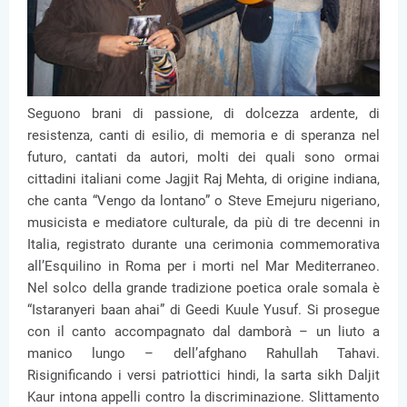
Seguono brani di passione, di dolcezza ardente, di
resistenza, canti di esilio, di memoria e di speranza nel
futuro, cantati da autori, molti dei quali sono ormai
cittadini italiani come Jagjit Raj Mehta, di origine indiana,
che canta “Vengo da lontano” o Steve Emejuru nigeriano,
musicista e mediatore culturale, da più di tre decenni in
Italia, registrato durante una cerimonia commemorativa
all’Esquilino in Roma per i morti nel Mar Mediterraneo.
Nel solco della grande tradizione poetica orale somala è
“Istaranyeri baan ahai” di Geedi Kuule Yusuf. Si prosegue
con il canto accompagnato dal damborà – un liuto a
manico lungo – dell’afghano Rahullah Tahavi.
Risignificando i versi patriottici hindi, la sarta sikh Daljit
Kaur intona appelli contro la discriminazione. Slittamento