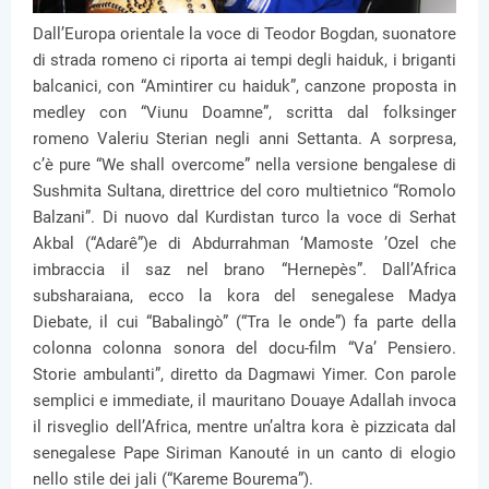
Dall’Europa orientale la voce di Teodor Bogdan, suonatore
di strada romeno ci riporta ai tempi degli haiduk, i briganti
balcanici, con “Amintirer cu haiduk”, canzone proposta in
medley con “Viunu Doamne”, scritta dal folksinger
romeno Valeriu Sterian negli anni Settanta. A sorpresa,
c’è pure “We shall overcome” nella versione bengalese di
Sushmita Sultana, direttrice del coro multietnico “Romolo
Balzani”. Di nuovo dal Kurdistan turco la voce di Serhat
Akbal (“Adarê”)e di Abdurrahman ‘Mamoste ’Ozel che
imbraccia il saz nel brano “Hernepès”. Dall’Africa
subsharaiana, ecco la kora del senegalese Madya
Diebate, il cui “Babalingò” (“Tra le onde”) fa parte della
colonna colonna sonora del docu-film “Va’ Pensiero.
Storie ambulanti”, diretto da Dagmawi Yimer. Con parole
semplici e immediate, il mauritano Douaye Adallah invoca
il risveglio dell’Africa, mentre un’altra kora è pizzicata dal
senegalese Pape Siriman Kanouté in un canto di elogio
nello stile dei jali (“Kareme Bourema”).