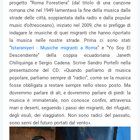
progetto “Roma Forestiera” (dal titolo di una canzone
romana che nel 1949 lamentava la fine della musica dalle
strade delle città, soppiantata dalla radio e dalla popular
music d’oltreoceano), iniziato nel 2009, che si prefigge di
indagare le musiche di quei migranti che hanno riportato
la musica nelle nostre strade. Prima ci sono stati
“
Istaraniyeri - Musiche migranti a Roma
” e “Yo Soy El
Descendiente” della coppia ecuadoriana Janeth
Chiliquinga e Sergio Cadena. Scrive Sandro Portelli nella
presentazione del CD: «Quando parliamo di musica
popolare, parliamo sempre di “radici”, come se la musica
fosse obbligata a restare sempre nello steso posto. Ma
dovremmo parlare di ali, e dovremmo parlare di piedi: la
musica è immateriale, non conosce confini, attraversa
mari e deserti, seguendo i passi dei migranti, dei rifugiati,
degli esuli, dei viaggiatori. Non sono radici del passato,
sono semi del futuro portati dal vento».