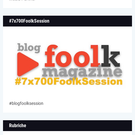
#7x700FoolkSession
#blogfoolksession
Rubriche