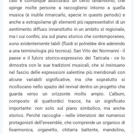
casi è comunque assicurato un certo dinamismo, che
spinge molte persone a raccogliersi intorno a quella
musica (è inutile rimarcarlo, specie in questo periodo) e
anche a estrapolarne gli elementi più rappresentativi di un
sentimento diffuso innanzitutto in un ambito sì regionale,
ma i cui confini, sia sul piano storico che contemporaneo,
sono evidentemente labili (fluidi si potrebbe dire aderendo
a una terminologia più tecnica). San Vito dei Normanni - il
paese e il fulcro storico-espressivo dei Taricata - ce lo
dimostra con le sue tradizioni musicali, che si insinuano
nel fascio delle espressioni salentine più meridionali con
alcune variabili significative, ma che sopratutto si
ricollocano nello spazio del revival dentro un progetto che
guarda verso un orizzonte molto ampio. L’album,
composto di quattordici tracce, ha un significato
importante: non solo sul piano simbolico, ma anche
storico. Perché raccoglie - nelle intenzioni dei numerosi
protagonisti dell’ensemble, che comprende un organico di
fisarmonica, organetto, chitarra battente, mandolino,