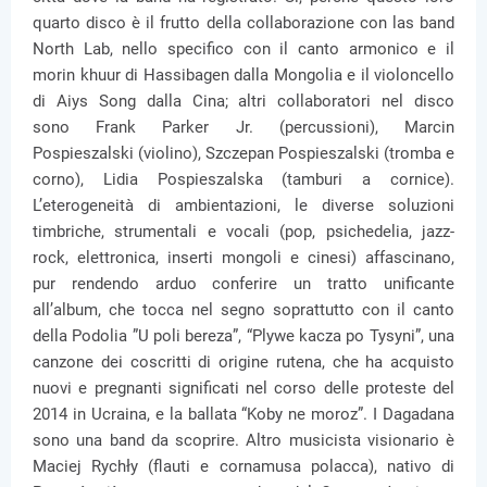
quarto disco è il frutto della collaborazione con las band
North Lab, nello specifico con il canto armonico e il
morin khuur di Hassibagen dalla Mongolia e il violoncello
di Aiys Song dalla Cina; altri collaboratori nel disco
sono Frank Parker Jr. (percussioni), Marcin
Pospieszalski (violino), Szczepan Pospieszalski (tromba e
corno), Lidia Pospieszalska (tamburi a cornice).
L’eterogeneità di ambientazioni, le diverse soluzioni
timbriche, strumentali e vocali (pop, psichedelia, jazz-
rock, elettronica, inserti mongoli e cinesi) affascinano,
pur rendendo arduo conferire un tratto unificante
all’album, che tocca nel segno soprattutto con il canto
della Podolia ”U poli bereza”, “Plywe kacza po Tysyni”, una
canzone dei coscritti di origine rutena, che ha acquisto
nuovi e pregnanti significati nel corso delle proteste del
2014 in Ucraina, e la ballata “Koby ne moroz”. I Dagadana
sono una band da scoprire. Altro musicista visionario è
Maciej Rychły (flauti e cornamusa polacca), nativo di