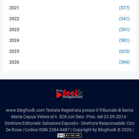
2021
(577)
2022
(541)
2023
(591)
2024
(581)
2025
(625)
2026
(396)
www.blogfoolk.com Testata Registrata presso il Tribunale di Santa
Maria Capua Vetere al n. 828 con Decr. Pres. del 23.09.2014 -
Direttore Editoriale: Salvatore Esposito - Direttore Responsabile: Ciro
De Rosa | Codice ISSN 2384-9487 | Copyright by Blogfoolk © 2026 |