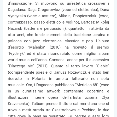
d’innovazione. Si muovono su un’estetica crossover i
Dagadana: Daga Gregorowicz (voce ed elettronica), Dana
Vynnytska (voce e tastiere), Mikołaj Pospieszalski (voce,
contrabbasso, basso elettrico e violino), Bartosz Mikołaj
Nazaruk (batteria e percussioni), quartetto in attività da
otto anni, che fonde elementi della tradizione ucraina e
polacca con jazz, elettronica, classica e pop. L’album
d’esordio "Malenka" (2010) ha ricevuto il premio
"Fryderyk" ed è stato riconosciuto come miglior album
world music dell’anno. Consensi anche per il successivo
“Dlaczego nie” (2011). Quanto al terzo lavoro “Ciebie”
(comprendente poesie di Janusz Różewicz), è stato ben
ricevuto in Polonia in ambito letterario non solo
musicale. Ora, i Dagadana pubblicano “Meridian 68” (esce
in un curatissimo artwork contenente copertina e
illustrazioni interne opera dell’artista ucraina Olya
Kravchenko): l’album prende il titolo dal meridiano che si
trova a metà strada tra Czestochowa e Pechino, le due
città dove la band ha registrato. Sì, perché questo loro