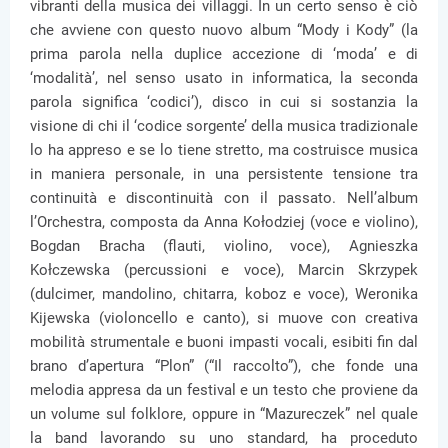
vibranti della musica dei villaggi. In un certo senso è ciò
che avviene con questo nuovo album “Mody i Kody” (la
prima parola nella duplice accezione di ‘moda’ e di
‘modalità’, nel senso usato in informatica, la seconda
parola significa ‘codici’), disco in cui si sostanzia la
visione di chi il ‘codice sorgente’ della musica tradizionale
lo ha appreso e se lo tiene stretto, ma costruisce musica
in maniera personale, in una persistente tensione tra
continuità e discontinuità con il passato. Nell’album
l’Orchestra, composta da Anna Kołodziej (voce e violino),
Bogdan Bracha (flauti, violino, voce), Agnieszka
Kołczewska (percussioni e voce), Marcin Skrzypek
(dulcimer, mandolino, chitarra, koboz e voce), Weronika
Kijewska (violoncello e canto), si muove con creativa
mobilità strumentale e buoni impasti vocali, esibiti fin dal
brano d’apertura “Plon” (“Il raccolto”), che fonde una
melodia appresa da un festival e un testo che proviene da
un volume sul folklore, oppure in “Mazureczek” nel quale
la band lavorando su uno standard, ha proceduto