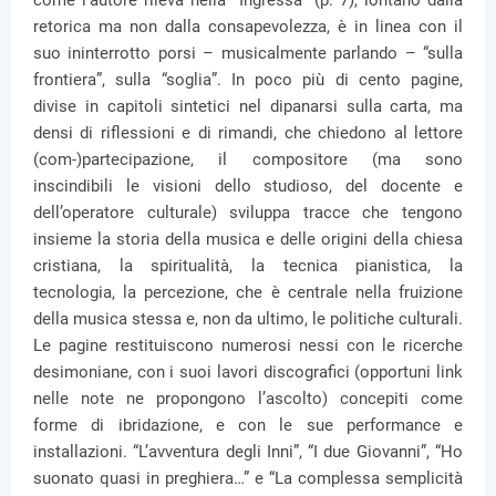
come l’autore rileva nella “Ingressa” (p. 7), lontano dalla
retorica ma non dalla consapevolezza, è in linea con il
suo ininterrotto porsi – musicalmente parlando – “sulla
frontiera”, sulla “soglia”. In poco più di cento pagine,
divise in capitoli sintetici nel dipanarsi sulla carta, ma
densi di riflessioni e di rimandi, che chiedono al lettore
(com-)partecipazione, il compositore (ma sono
inscindibili le visioni dello studioso, del docente e
dell’operatore culturale) sviluppa tracce che tengono
insieme la storia della musica e delle origini della chiesa
cristiana, la spiritualità, la tecnica pianistica, la
tecnologia, la percezione, che è centrale nella fruizione
della musica stessa e, non da ultimo, le politiche culturali.
Le pagine restituiscono numerosi nessi con le ricerche
desimoniane, con i suoi lavori discografici (opportuni link
nelle note ne propongono l’ascolto) concepiti come
forme di ibridazione, e con le sue performance e
installazioni. “L’avventura degli Inni”, “I due Giovanni”, “Ho
suonato quasi in preghiera…” e “La complessa semplicità