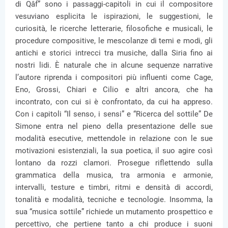
di Qâf” sono i passaggi-capitoli in cui il compositore
vesuviano esplicita le ispirazioni, le suggestioni, le
curiosità, le ricerche letterarie, filosofiche e musicali, le
procedure compositive, le mescolanze di temi e modi, gli
antichi e storici intrecci tra musiche, dalla Siria fino ai
nostri lidi. È naturale che in alcune sequenze narrative
l’autore riprenda i compositori più influenti come Cage,
Eno, Grossi, Chiari e Cilio e altri ancora, che ha
incontrato, con cui si è confrontato, da cui ha appreso.
Con i capitoli “Il senso, i sensi” e “Ricerca del sottile” De
Simone entra nel pieno della presentazione delle sue
modalità esecutive, mettendole in relazione con le sue
motivazioni esistenziali, la sua poetica, il suo agire così
lontano da rozzi clamori. Prosegue riflettendo sulla
grammatica della musica, tra armonia e armonie,
intervalli, testure e timbri, ritmi e densità di accordi,
tonalità e modalità, tecniche e tecnologie. Insomma, la
sua “musica sottile” richiede un mutamento prospettico e
percettivo, che pertiene tanto a chi produce i suoni