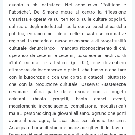
quanto a chi nefruisce. Nel conclusivo “Politiche e
Fabbriche”, De Simone mette al centro la riflessione
umanista e operativa sul territorio, sulle culture popolari,
sul ruolo degli intellettuali, sulla deriva populistica della
politica, entrando nel pieno delle disastrose normative
regionali in materia di associazionismo e di progettualità
culturale, denunciando il mancato riconoscimento di chi,
operando da decenni e decenni, possiede un archivio di
«’fatti’ culturali e artistici» (p. 101), che dovrebbero
affrancare da incombenze e paletti che hanno a che fare
con la burocrazia e con una corsa a ostacoli, piuttosto
che con la produzione culturale. Osserva: «Basterebbe
destinare infima parte delle risorse non a progetti
eclatanti (basta progetti, basta grandi eventi,
megalomania inconcludente, compilatoria, modulistica!)
ma a… persone: cinque giovani all’anno, ognuno che porti
avanti il suo agire, la sua idea, per almeno tre anni.
Assegnare borse di studio e finanziare gli esiti del lavoro.