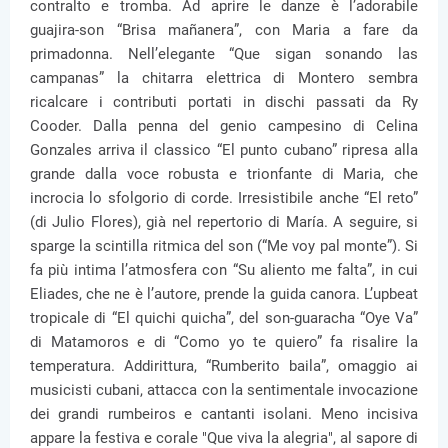
contralto e tromba. Ad aprire le danze è l’adorabile
guajira-son “Brisa mañanera”, con Maria a fare da
primadonna. Nell’elegante “Que sigan sonando las
campanas” la chitarra elettrica di Montero sembra
ricalcare i contributi portati in dischi passati da Ry
Cooder. Dalla penna del genio campesino di Celina
Gonzales arriva il classico “El punto cubano” ripresa alla
grande dalla voce robusta e trionfante di Maria, che
incrocia lo sfolgorio di corde. Irresistibile anche “El reto”
(di Julio Flores), già nel repertorio di María. A seguire, si
sparge la scintilla ritmica del son (“Me voy pal monte”). Si
fa più intima l’atmosfera con “Su aliento me falta”, in cui
Eliades, che ne è l’autore, prende la guida canora. L’upbeat
tropicale di “El quichi quicha”, del son-guaracha “Oye Va”
di Matamoros e di “Como yo te quiero” fa risalire la
temperatura. Addirittura, “Rumberito baila”, omaggio ai
musicisti cubani, attacca con la sentimentale invocazione
dei grandi rumbeiros e cantanti isolani. Meno incisiva
appare la festiva e corale "Que viva la alegria", al sapore di