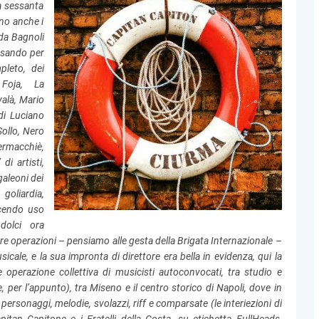
a sessanta
ono anche i
 da Bagnoli
assando per
pleto, dei
 Foja, La
alà, Mario
di Luciano
ollo, Nero
iermacchiè,
di artisti,
galeoni dei
goliardia,
acendo uso
dolci ora
tre operazioni – pensiamo alle gesta della Brigata Internazionale –
ale, e la sua impronta di direttore era bella in evidenza, qui la
 operazione collettiva di musicisti autoconvocati, tra studio e
per l’appunto), tra Miseno e il centro storico di Napoli, dove in
rsonaggi, melodie, svolazzi, riff e comparsate (le interiezioni di