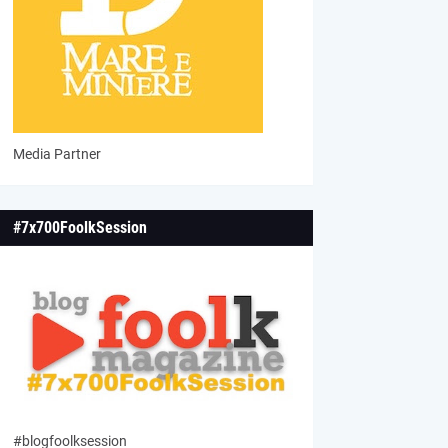
Media Partner
#7x700FoolkSession
#blogfoolksession