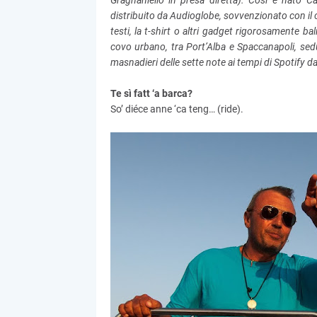
Gragnaniello in presa diretta). Così è nato Ca
distribuito da Audioglobe, sovvenzionato con il c
testi, la t-shirt o altri gadget rigorosamente ba
covo urbano, tra Port’Alba e Spaccanapoli, sedut
masnadieri delle sette note ai tempi di Spotify d
Te sì fatt ‘a barca?
So’ diéce anne ‘ca teng… (ride).