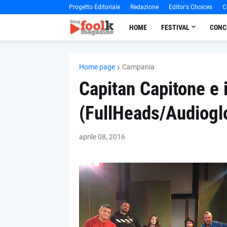
Progetto Editoriale
Redazione
Editor's Choices
C
HOME
FESTIVAL
CONC
Home page
Campania
Capitan Capitone e i
(FullHeads/Audiogl
aprile 08, 2016