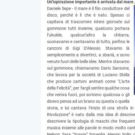
Un’ispirazione importante è arrivata dal mare
Daniele Sepe - Il mare è il filo conduttore del
disco, perché è lì che è nato. Spesso ci
capitava di trascorrere intere giornate sul
gommone tutti insieme, qualcuno portava
l’ukulele, qualcun’altro la chitarra,
suonavamo e cantavamo di tutto, perfino le
canzoni di Gigi D’Alessio. Stavamo là
semplicemente a divertirci, a sbarià, e sono
venute fuori delle belle idee. Mentre stavamo
sul gommone, chiamavamo Dario Sansone,
che lavora per la società di Luciano Stella
che produce cartoni animati come “L’arte
della Felicità”, per fargli sentire qualche cosa
che veniva fuori, poi scrivevo qualcosa o gli
dicevo pensa ad un brano su questa o quella
storia, e lui cantava l’inizio di una strof
Rivoluzione” è nato dalla mia idea di descriv
descrivere la tipologia di maschi che frequen
musica insieme alle parole in modo molto cant
Nelson, Sara “Sossia” Squeglia, Alessio Sollo, 