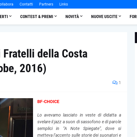
ollabora
Contatti
Partners
Links
ERTI
CONTEST & PREMI
NOVITÀ
NUOVE USCITE
FOR
 Fratelli della Costa
obe, 2016)
1
BF-CHOICE
Lo avevamo lasciato in veste di didatta a
svelare il jazz a suon di sassofono e di parole
semplici in “A Note Spiegate”, dove si
metteva l’accento sulle storie dei suonatori e