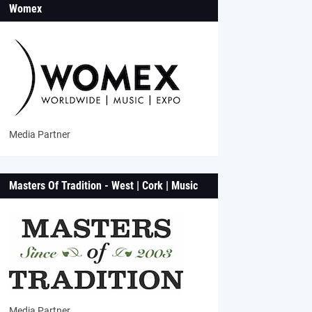
Womex
Media Partner
Masters Of Tradition - West | Cork | Music
Media Partner