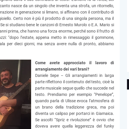
canto nasce da un singolo che inventa una strofa, un ritornello,
zione in generazione si limano, si affinano con il contributo di
ioiello. Certo non è più il prodotto di una singola persona, ma il
Se si studiano bene le canzoni di Ernesto Murolo o E.A. Mario si
 anni prima, che hanno una forza enorme, perché sono il frutto di
agazzi: “dopo l’estate, appena metto in rimessaggio il gommone,
 sala per dieci giorni, ma senza avere nulla di pronto, abbiamo
Come avete approcciato il lavoro di
arrangiamento dei vari brani?
Daniele Sepe – Gli arrangiamenti in larga
parte riflettono il contenuto del testo, cioè la
parte musicale segue quello che succede nel
testo. Prendiamo per esempio “Penelope”,
quando parla di Ulisse evoca l’atmosfera di
un brano della tradizione greca, ma poi
diventa un calipso per portarci in Giamaica.
Se ascolti “Spriz e rivoluzione” è ovvio che
doveva avere quella leggerezza del funky