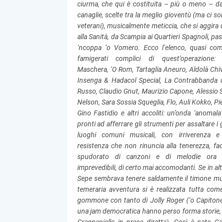
ciurma, che qui è costituita – più o meno – d
canaglie, scelte tra la meglio gioventù (ma ci s
veterani), musicalmente meticcia, che si aggira
alla Sanità, da Scampia ai Quartieri Spagnoli, p
‘ncoppa ‘o Vomero.
Ecco l’elenco, quasi com
famigerati complici di quest’operazione:
Maschera, ‘O Rom, Tartaglia Aneuro, Aldolà Chiv
Insenga & Hadacol Special, La Contrabbanda 
Russo, Claudio Gnut, Maurizio Capone, Alessio S
Nelson, Sara Sossia Squeglia, Flo, Auli Kokko, P
Gino Fastidio e altri accoliti: un’onda ‘anomala’ 
pronti ad afferrare gli strumenti per assaltare i 
luoghi comuni musicali, con irriverenza e 
resistenza che non rinuncia alla tenerezza, f
spudorato di canzoni e di melodie ora 
imprevedibili, di certo mai accomodanti. Se in al
Sepe sembrava tenere saldamente il timone music
temeraria avventura si è realizzata tutta come
gommone con tanto di Jolly Roger (‘o Capitone, 
una jam democratica hanno perso forma storie, pe