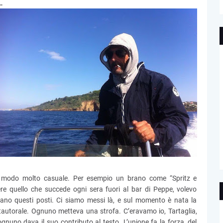
…
a in modo molto casuale. Per esempio un brano come “Spritz e
ere quello che succede ogni sera fuori al bar di Peppe, volevo
tano questi posti. Ci siamo messi là, e sul momento è nata la
autorale. Ognuno metteva una strofa. C’eravamo io, Tartaglia,
ognuno dava il suo contributo al testo. L’unione fa la forza, del