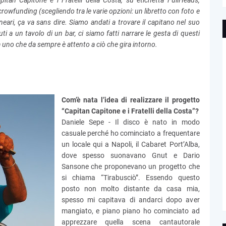
pitan Capitone e i Fratelli della Costa, su etichetta FullHeads,
rowfunding (scegliendo tra le varie opzioni: un libretto con foto e
lneari, ça va sans dire. Siamo andati a trovare il capitano nel suo
i a un tavolo di un bar, ci siamo fatti narrare le gesta di questi
a uno che da sempre è attento a ciò che gira intorno.
Com’è nata l’idea di realizzare il progetto
“Capitan Capitone e i Fratelli della Costa”?
Daniele Sepe - Il disco è nato in modo
casuale perché ho cominciato a frequentare
un locale qui a Napoli, il Cabaret Port’Alba,
dove spesso suonavano Gnut e Dario
Sansone che proponevano un progetto che
si chiama “Tirabusciò”. Essendo questo
posto non molto distante da casa mia,
spesso mi capitava di andarci dopo aver
mangiato, e piano piano ho cominciato ad
apprezzare quella scena cantautorale