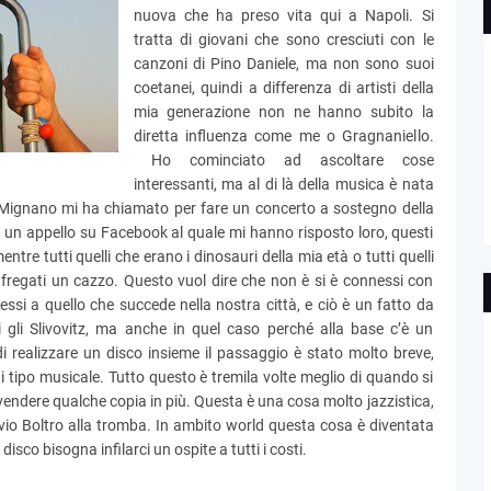
nuova che ha preso vita qui a Napoli. Si
tratta di giovani che sono cresciuti con le
canzoni di Pino Daniele, ma non sono suoi
coetanei, quindi a differenza di artisti della
mia generazione non ne hanno subito la
diretta influenza come me o Gragnaniello.
Ho cominciato ad ascoltare cose
interessanti, ma al di là della musica è nata
ignano mi ha chiamato per fare un concerto a sostegno della
 un appello su Facebook al quale mi hanno risposto loro, questi
tre tutti quelli che erano i dinosauri della mia età o tutti quelli
 fregati un cazzo. Questo vuol dire che non è si è connessi con
essi a quello che succede nella nostra città, e ciò è un fatto da
 gli Slivovitz, ma anche in quel caso perché alla base c’è un
di realizzare un disco insieme il passaggio è stato molto breve,
i tipo musicale. Tutto questo è tremila volte meglio di quando si
i vendere qualche copia in più. Questa è una cosa molto jazzistica,
avio Boltro alla tromba. In ambito world questa cosa è diventata
disco bisogna infilarci un ospite a tutti i costi.