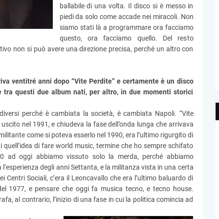
ballabile di una volta. Il disco si è messo in
piedi da solo come accade nei miracoli. Non
siamo stati là a programmare ora facciamo
questo, ora facciamo quello. Del resto
tivo non si può avere una direzione precisa, perché un altro con
rriva ventitré anni dopo “Vite Perdite” e certamente è un disco
ze tra questi due album nati, per altro, in due momenti storici
iversi perché è cambiata la società, è cambiata Napoli. “Vite
 uscito nel 1991, e chiudeva la fase dell’onda lunga che arrivava
ilitante come si poteva esserlo nel 1990, era l’ultimo rigurgito di
i quell’idea di fare world music, termine che ho sempre schifato
90 ad oggi abbiamo vissuto solo la merda, perché abbiamo
’esperienza degli anni Settanta, e la militanza vista in una certa
i Centri Sociali, c’era il Leoncavallo che era l’ultimo baluardo di
 del 1977, e pensare che oggi fa musica tecno, e tecno house.
fa, al contrario, l’inizio di una fase in cui la politica comincia ad