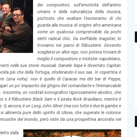
dei compositori, sull’emotività dell’animo
umano e della naturalezza della musica,
piuttosto che esaltare l’esoterismo di chi
guarda alla musica di origine afro-americana
come un qualcosa comprensibile da pochi
eletti radical chic. Da ineffabile magister, lo
troviamo nei panni di filibustiere. Dovendo
scegliersi un alter-ego, non poteva trovare di
meglio il compositore e trickster napoletano,
enti nelle sue storie musicali. Daniele Sepe è diventato Capitan
ocida più che della Tortuga, sfoderando il suo sax. In copertina è
um (una volta): non è quello di Caracas ma del bar di Peppe,
agari un po’ impaurito dal ghigno del comandante e l’immancabile
ra. Insomma, un cocktail iconografico rigorosamente alcolico, che
z e il filibustiere Black Sam e il pirata Rock Brasiliano, mentre il
. O, ancora, è un Long John Silver (ma con tutte e due le gambe e
a si alimenta pure dello spirito di Ulisse, che superate le colonne
e musiche del mondo, però viste da una prospettiva ancorata nel
letto dalla