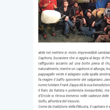
abile nel mettere in moto imprevedibili cambiam
Capitone, bucaniere che si aggira al largo di Pr
raffigurato accanto ad una botte piena di rh
naturalmente, mentre un capitone si allunga, m
pappagallo verde è adagiato sulla spalla sinist
fa reagire il baffo spiovente del salgariano Jane
nume tutelare Frank Zappa dà la sua benedizione
il fiato da fiatista e polemista inesauribile), m
d’Ercole si ritrova immerso nelle cadenze dell
Golfo, all’ombra del Vesuvio.
Come da tradizione della filibusta, il capitano è e