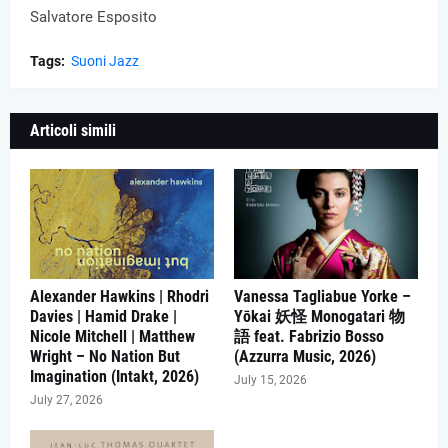
Salvatore Esposito
Tags:
Suoni Jazz
Articoli simili
Alexander Hawkins | Rhodri
Vanessa Tagliabue Yorke –
Davies | Hamid Drake |
Yōkai 妖怪 Monogatari 物
Nicole Mitchell | Matthew
語 feat. Fabrizio Bosso
Wright – No Nation But
(Azzurra Music, 2026)
Imagination (Intakt, 2026)
July 15, 2026
July 27, 2026