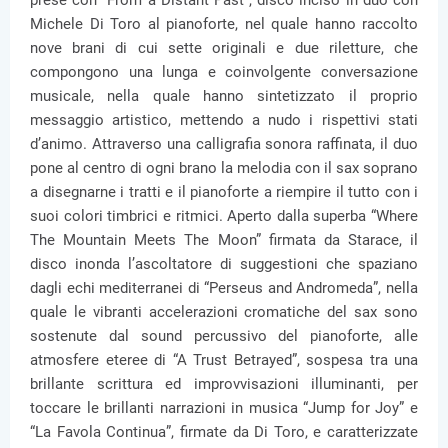
prese con “From a Distant Past”, disco inciso in duo con
Michele Di Toro al pianoforte, nel quale hanno raccolto
nove brani di cui sette originali e due riletture, che
compongono una lunga e coinvolgente conversazione
musicale, nella quale hanno sintetizzato il proprio
messaggio artistico, mettendo a nudo i rispettivi stati
d’animo. Attraverso una calligrafia sonora raffinata, il duo
pone al centro di ogni brano la melodia con il sax soprano
a disegnarne i tratti e il pianoforte a riempire il tutto con i
suoi colori timbrici e ritmici. Aperto dalla superba “Where
The Mountain Meets The Moon” firmata da Starace, il
disco inonda l’ascoltatore di suggestioni che spaziano
dagli echi mediterranei di “Perseus and Andromeda”, nella
quale le vibranti accelerazioni cromatiche del sax sono
sostenute dal sound percussivo del pianoforte, alle
atmosfere eteree di “A Trust Betrayed”, sospesa tra una
brillante scrittura ed improvvisazioni illuminanti, per
toccare le brillanti narrazioni in musica “Jump for Joy” e
“La Favola Continua”, firmate da Di Toro, e caratterizzate