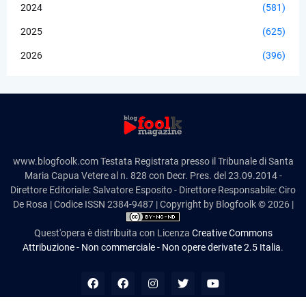
2024
(581)
2025
(625)
2026
(396)
www.blogfoolk.com Testata Registrata presso il Tribunale di Santa
Maria Capua Vetere al n. 828 con Decr. Pres. del 23.09.2014 -
Direttore Editoriale: Salvatore Esposito - Direttore Responsabile: Ciro
De Rosa | Codice ISSN 2384-9487 | Copyright by Blogfoolk © 2026 |
Quest'opera è distribuita con Licenza
Creative Commons
Attribuzione - Non commerciale - Non opere derivate 2.5 Italia
.